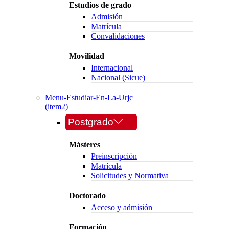
Estudios de grado
Admisión
Matrícula
Convalidaciones
Movilidad
Internacional
Nacional (Sicue)
Menu-Estudiar-En-La-Urjc
(item2)
Postgrado
Másteres
Preinscripción
Matrícula
Solicitudes y Normativa
Doctorado
Acceso y admisión
Formación