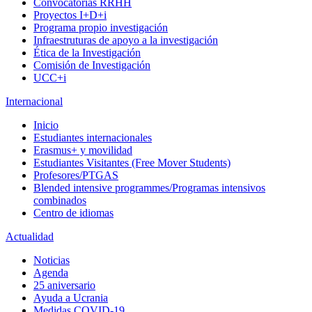
Convocatorias RRHH
Proyectos I+D+i
Programa propio investigación
Infraestruturas de apoyo a la investigación
Ética de la Investigación
Comisión de Investigación
UCC+i
Internacional
Inicio
Estudiantes internacionales
Erasmus+ y movilidad
Estudiantes Visitantes (Free Mover Students)
Profesores/PTGAS
Blended intensive programmes/Programas intensivos
combinados
Centro de idiomas
Actualidad
Noticias
Agenda
25 aniversario
Ayuda a Ucrania
Medidas COVID-19