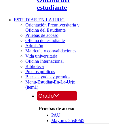
estudiante
ESTUDIAR EN LA URJC
Orientación Preuniversitaria y
Oficina del Estudiante
Pruebas de acceso
Oficina del estudiante
Admisión
Matrícula y convalidaciones
Vida universitaria
Oficina Internacional
Biblioteca
Precios públicos
Becas, ayudas y premios
Menu-Estudiar-En-La-Urjc
(item1)
Grado
Pruebas de acceso
PAU
Mayores 25/40/45