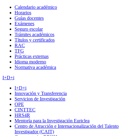
Calendario académico
Horarios
Guías docentes
Exámenes
Seguro escolar
Trámites académicos
Títulos y certificados
RAC
TFG
Prácticas externas
Idioma moderno
Normativa académica
I+D+i
I+D+i
Innovación y Transferencia
Servicion de Investigación
OPE
CINTTEC
HRS4R
Mentoría para la Investigación Euriclea
Centro de Atracción e Internacionalización del Talento
Investigador (CAIT)