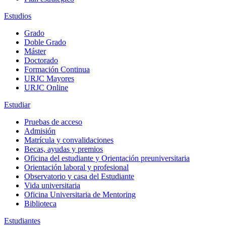
Estudios
Grado
Doble Grado
Máster
Doctorado
Formación Continua
URJC Mayores
URJC Online
Estudiar
Pruebas de acceso
Admisión
Matrícula y convalidaciones
Becas, ayudas y premios
Oficina del estudiante y Orientación preuniversitaria
Orientación laboral y profesional
Observatorio y casa del Estudiante
Vida universitaria
Oficina Universitaria de Mentoring
Biblioteca
Estudiantes