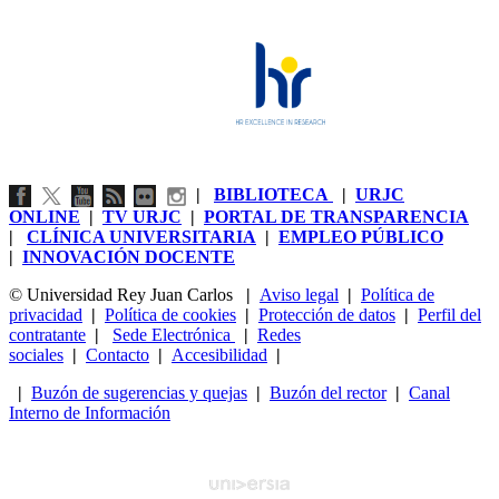
|
BIBLIOTECA
|
URJC
ONLINE
|
TV URJC
|
PORTAL DE TRANSPARENCIA
|
CLÍNICA UNIVERSITARIA
|
EMPLEO PÚBLICO
|
INNOVACIÓN DOCENTE
© Universidad Rey Juan Carlos
|
Aviso legal
|
Política de
privacidad
|
Política de cookies
|
Protección de datos
|
Perfil del
contratante
|
Sede Electrónica
|
Redes
sociales
|
Contacto
|
Accesibilidad
|
|
Buzón de sugerencias y quejas
|
Buzón del rector
|
Canal
Interno de Información