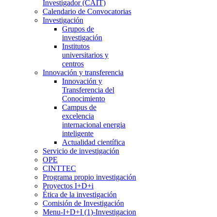
Investigador (CAIT)
Calendario de Convocatorias
Investigación
Grupos de
investigación
Institutos
universitarios y
centros
Innovación y transferencia
Innovación y
Transferencia del
Conocimiento
Campus de
excelencia
internacional energia
inteligente
Actualidad científica
Servicio de investigación
OPE
CINTTEC
Programa propio investigación
Proyectos I+D+i
Ética de la investigación
Comisión de Investigación
Menu-I+D+I (1)-Investigacion