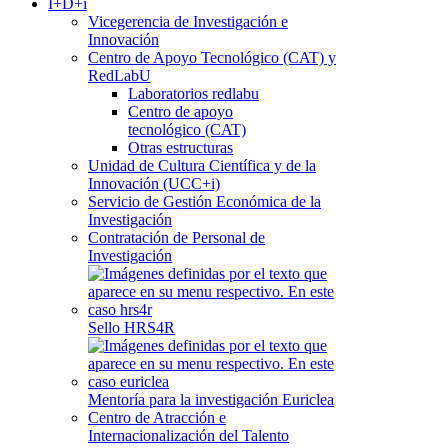
I+D+i
Vicegerencia de Investigación e
Innovación
Centro de Apoyo Tecnológico (CAT) y
RedLabU
Laboratorios redlabu
Centro de apoyo
tecnológico (CAT)
Otras estructuras
Unidad de Cultura Científica y de la
Innovación (UCC+i)
Servicio de Gestión Económica de la
Investigación
Contratación de Personal de
Investigación
Sello HRS4R
Mentoría para la investigación Euriclea
Centro de Atracción e
Internacionalización del Talento