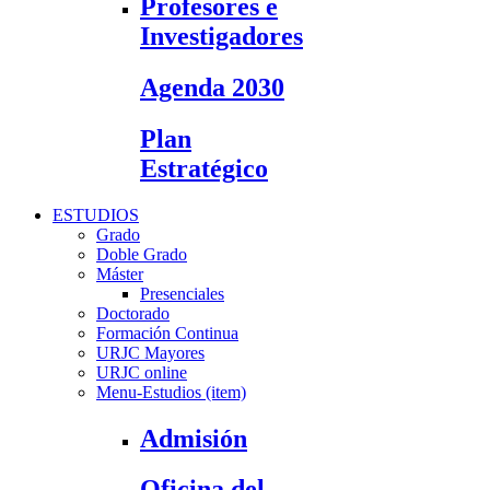
Profesores e
Investigadores
Agenda 2030
Plan
Estratégico
ESTUDIOS
Grado
Doble Grado
Máster
Presenciales
Doctorado
Formación Continua
URJC Mayores
URJC online
Menu-Estudios (item)
Admisión
Oficina del