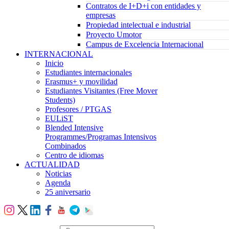
Contratos de I+D+i con entidades y
empresas
Propiedad intelectual e industrial
Proyecto Umotor
Campus de Excelencia Internacional
INTERNACIONAL
Inicio
Estudiantes internacionales
Erasmus+ y movilidad
Estudiantes Visitantes (Free Mover
Students)
Profesores / PTGAS
EULiST
Blended Intensive
Programmes/Programas Intensivos
Combinados
Centro de idiomas
ACTUALIDAD
Noticias
Agenda
25 aniversario