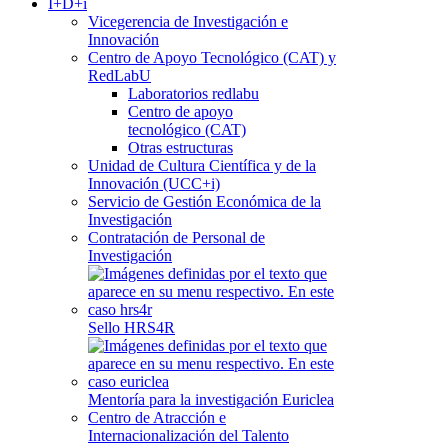
I+D+i
Vicegerencia de Investigación e
Innovación
Centro de Apoyo Tecnológico (CAT) y
RedLabU
Laboratorios redlabu
Centro de apoyo
tecnológico (CAT)
Otras estructuras
Unidad de Cultura Científica y de la
Innovación (UCC+i)
Servicio de Gestión Económica de la
Investigación
Contratación de Personal de
Investigación
Sello HRS4R
Mentoría para la investigación Euriclea
Centro de Atracción e
Internacionalización del Talento