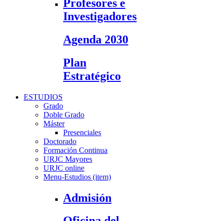
Profesores e
Investigadores
Agenda 2030
Plan
Estratégico
ESTUDIOS
Grado
Doble Grado
Máster
Presenciales
Doctorado
Formación Continua
URJC Mayores
URJC online
Menu-Estudios (item)
Admisión
Oficina del