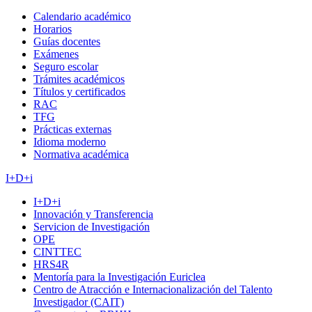
Calendario académico
Horarios
Guías docentes
Exámenes
Seguro escolar
Trámites académicos
Títulos y certificados
RAC
TFG
Prácticas externas
Idioma moderno
Normativa académica
I+D+i
I+D+i
Innovación y Transferencia
Servicion de Investigación
OPE
CINTTEC
HRS4R
Mentoría para la Investigación Euriclea
Centro de Atracción e Internacionalización del Talento
Investigador (CAIT)