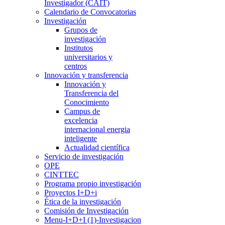
Investigador (CAIT)
Calendario de Convocatorias
Investigación
Grupos de
investigación
Institutos
universitarios y
centros
Innovación y transferencia
Innovación y
Transferencia del
Conocimiento
Campus de
excelencia
internacional energia
inteligente
Actualidad científica
Servicio de investigación
OPE
CINTTEC
Programa propio investigación
Proyectos I+D+i
Ética de la investigación
Comisión de Investigación
Menu-I+D+I (1)-Investigacion