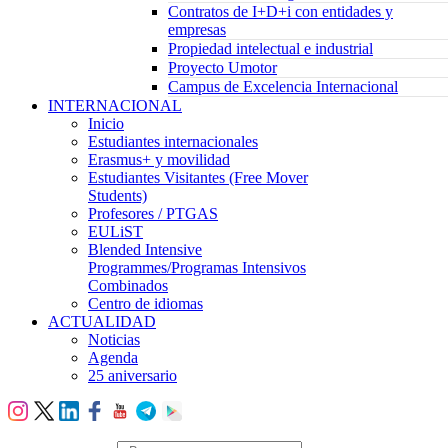
Contratos de I+D+i con entidades y
empresas
Propiedad intelectual e industrial
Proyecto Umotor
Campus de Excelencia Internacional
INTERNACIONAL
Inicio
Estudiantes internacionales
Erasmus+ y movilidad
Estudiantes Visitantes (Free Mover
Students)
Profesores / PTGAS
EULiST
Blended Intensive
Programmes/Programas Intensivos
Combinados
Centro de idiomas
ACTUALIDAD
Noticias
Agenda
25 aniversario