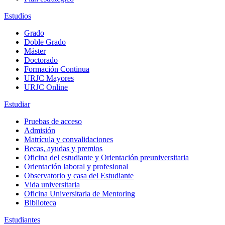
Estudios
Grado
Doble Grado
Máster
Doctorado
Formación Continua
URJC Mayores
URJC Online
Estudiar
Pruebas de acceso
Admisión
Matrícula y convalidaciones
Becas, ayudas y premios
Oficina del estudiante y Orientación preuniversitaria
Orientación laboral y profesional
Observatorio y casa del Estudiante
Vida universitaria
Oficina Universitaria de Mentoring
Biblioteca
Estudiantes