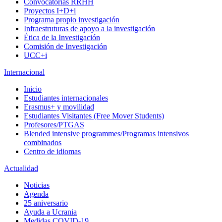
Convocatorias RRHH
Proyectos I+D+i
Programa propio investigación
Infraestruturas de apoyo a la investigación
Ética de la Investigación
Comisión de Investigación
UCC+i
Internacional
Inicio
Estudiantes internacionales
Erasmus+ y movilidad
Estudiantes Visitantes (Free Mover Students)
Profesores/PTGAS
Blended intensive programmes/Programas intensivos
combinados
Centro de idiomas
Actualidad
Noticias
Agenda
25 aniversario
Ayuda a Ucrania
Medidas COVID-19