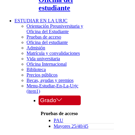
estudiante
ESTUDIAR EN LA URJC
Orientación Preuniversitaria y
Oficina del Estudiante
Pruebas de acceso
Oficina del estudiante
Admisión
Matrícula y convalidaciones
Vida universitaria
Oficina Internacional
Biblioteca
Precios públicos
Becas, ayudas y premios
Menu-Estudiar-En-La-Urjc
(item1)
Grado
Pruebas de acceso
PAU
Mayores 25/40/45