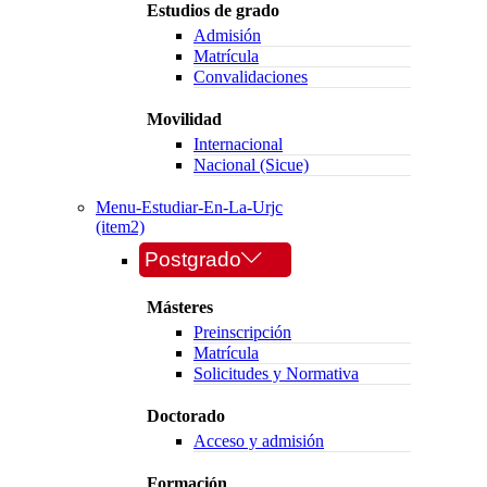
Estudios de grado
Admisión
Matrícula
Convalidaciones
Movilidad
Internacional
Nacional (Sicue)
Menu-Estudiar-En-La-Urjc
(item2)
Postgrado
Másteres
Preinscripción
Matrícula
Solicitudes y Normativa
Doctorado
Acceso y admisión
Formación