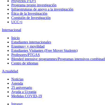
Proyectos I+D+i
Programa propio investigación
Infraestruturas de apoyo a la investigación
Ética de la Investigación
Comisión de Investigación
UCC+i
Internacional
Inicio
Estudiantes internacionales
Erasmus+ y movilidad
Estudiantes Visitantes (Free Mover Students)
Profesores/PTGAS
Blended intensive programmes/Programas intensivos combinad
Centro de idiomas
Actualidad
Noticias
Agenda
25 aniversario
Ayuda a Ucrania
Medidas COVID-19
Intranet