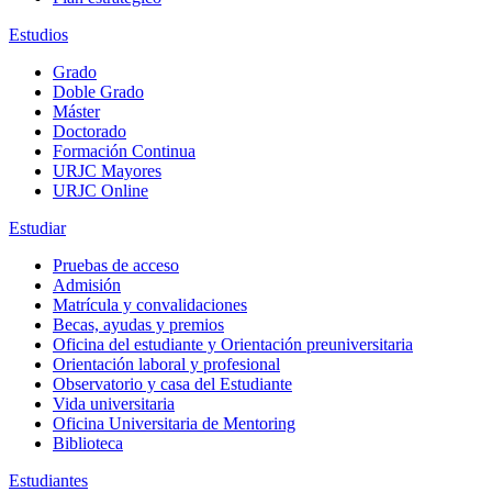
Estudios
Grado
Doble Grado
Máster
Doctorado
Formación Continua
URJC Mayores
URJC Online
Estudiar
Pruebas de acceso
Admisión
Matrícula y convalidaciones
Becas, ayudas y premios
Oficina del estudiante y Orientación preuniversitaria
Orientación laboral y profesional
Observatorio y casa del Estudiante
Vida universitaria
Oficina Universitaria de Mentoring
Biblioteca
Estudiantes