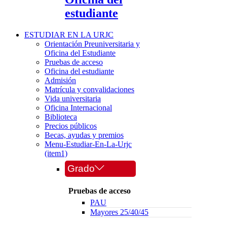
estudiante
ESTUDIAR EN LA URJC
Orientación Preuniversitaria y
Oficina del Estudiante
Pruebas de acceso
Oficina del estudiante
Admisión
Matrícula y convalidaciones
Vida universitaria
Oficina Internacional
Biblioteca
Precios públicos
Becas, ayudas y premios
Menu-Estudiar-En-La-Urjc
(item1)
Grado
Pruebas de acceso
PAU
Mayores 25/40/45