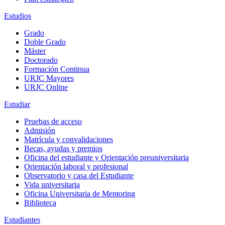
Estudios
Grado
Doble Grado
Máster
Doctorado
Formación Continua
URJC Mayores
URJC Online
Estudiar
Pruebas de acceso
Admisión
Matrícula y convalidaciones
Becas, ayudas y premios
Oficina del estudiante y Orientación preuniversitaria
Orientación laboral y profesional
Observatorio y casa del Estudiante
Vida universitaria
Oficina Universitaria de Mentoring
Biblioteca
Estudiantes