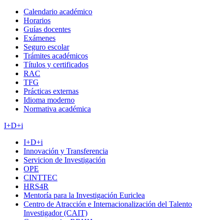
Calendario académico
Horarios
Guías docentes
Exámenes
Seguro escolar
Trámites académicos
Títulos y certificados
RAC
TFG
Prácticas externas
Idioma moderno
Normativa académica
I+D+i
I+D+i
Innovación y Transferencia
Servicion de Investigación
OPE
CINTTEC
HRS4R
Mentoría para la Investigación Euriclea
Centro de Atracción e Internacionalización del Talento
Investigador (CAIT)