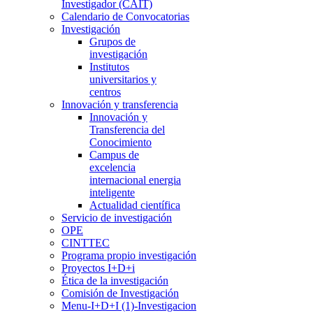
Investigador (CAIT)
Calendario de Convocatorias
Investigación
Grupos de
investigación
Institutos
universitarios y
centros
Innovación y transferencia
Innovación y
Transferencia del
Conocimiento
Campus de
excelencia
internacional energia
inteligente
Actualidad científica
Servicio de investigación
OPE
CINTTEC
Programa propio investigación
Proyectos I+D+i
Ética de la investigación
Comisión de Investigación
Menu-I+D+I (1)-Investigacion