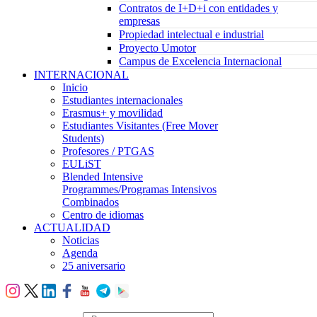
Contratos de I+D+i con entidades y
empresas
Propiedad intelectual e industrial
Proyecto Umotor
Campus de Excelencia Internacional
INTERNACIONAL
Inicio
Estudiantes internacionales
Erasmus+ y movilidad
Estudiantes Visitantes (Free Mover
Students)
Profesores / PTGAS
EULiST
Blended Intensive
Programmes/Programas Intensivos
Combinados
Centro de idiomas
ACTUALIDAD
Noticias
Agenda
25 aniversario