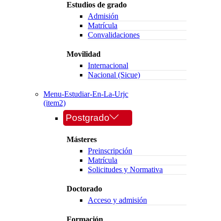
Estudios de grado
Admisión
Matrícula
Convalidaciones
Movilidad
Internacional
Nacional (Sicue)
Menu-Estudiar-En-La-Urjc
(item2)
Postgrado
Másteres
Preinscripción
Matrícula
Solicitudes y Normativa
Doctorado
Acceso y admisión
Formación