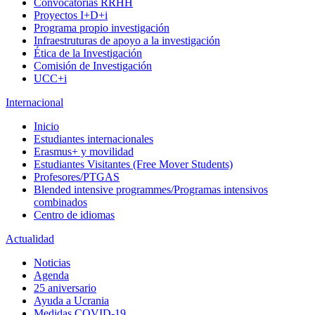
Convocatorias RRHH
Proyectos I+D+i
Programa propio investigación
Infraestruturas de apoyo a la investigación
Ética de la Investigación
Comisión de Investigación
UCC+i
Internacional
Inicio
Estudiantes internacionales
Erasmus+ y movilidad
Estudiantes Visitantes (Free Mover Students)
Profesores/PTGAS
Blended intensive programmes/Programas intensivos
combinados
Centro de idiomas
Actualidad
Noticias
Agenda
25 aniversario
Ayuda a Ucrania
Medidas COVID-19