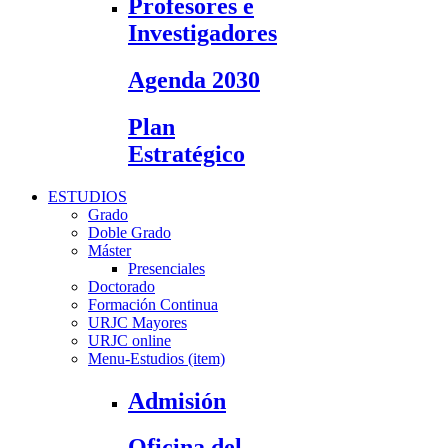
Profesores e
Investigadores
Agenda 2030
Plan
Estratégico
ESTUDIOS
Grado
Doble Grado
Máster
Presenciales
Doctorado
Formación Continua
URJC Mayores
URJC online
Menu-Estudios (item)
Admisión
Oficina del