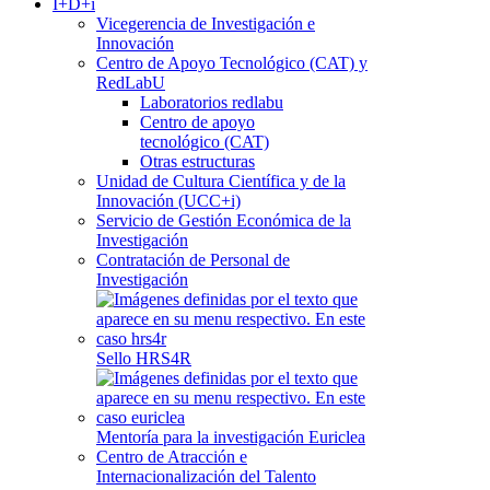
I+D+i
Vicegerencia de Investigación e
Innovación
Centro de Apoyo Tecnológico (CAT) y
RedLabU
Laboratorios redlabu
Centro de apoyo
tecnológico (CAT)
Otras estructuras
Unidad de Cultura Científica y de la
Innovación (UCC+i)
Servicio de Gestión Económica de la
Investigación
Contratación de Personal de
Investigación
Sello HRS4R
Mentoría para la investigación Euriclea
Centro de Atracción e
Internacionalización del Talento