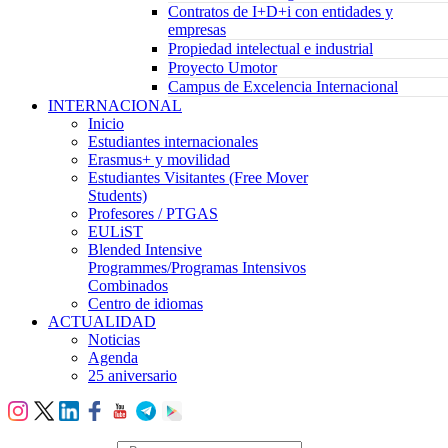
Contratos de I+D+i con entidades y
empresas
Propiedad intelectual e industrial
Proyecto Umotor
Campus de Excelencia Internacional
INTERNACIONAL
Inicio
Estudiantes internacionales
Erasmus+ y movilidad
Estudiantes Visitantes (Free Mover
Students)
Profesores / PTGAS
EULiST
Blended Intensive
Programmes/Programas Intensivos
Combinados
Centro de idiomas
ACTUALIDAD
Noticias
Agenda
25 aniversario