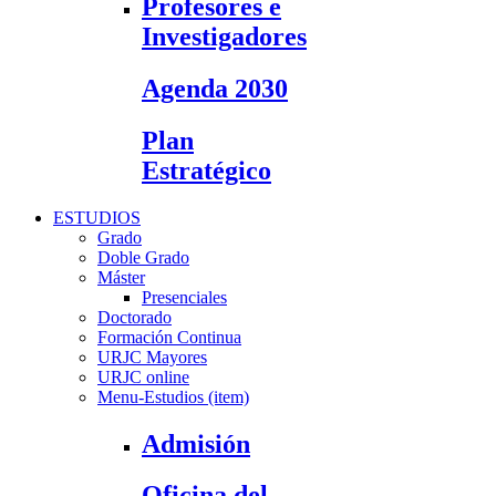
Profesores e
Investigadores
Agenda 2030
Plan
Estratégico
ESTUDIOS
Grado
Doble Grado
Máster
Presenciales
Doctorado
Formación Continua
URJC Mayores
URJC online
Menu-Estudios (item)
Admisión
Oficina del