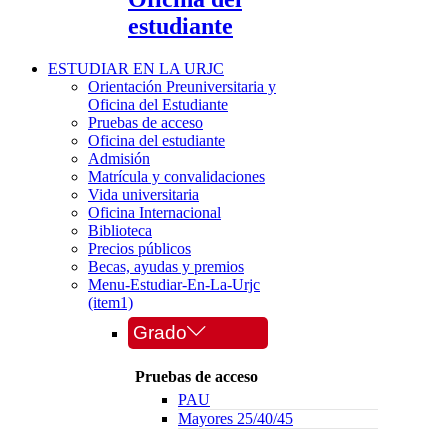
estudiante
ESTUDIAR EN LA URJC
Orientación Preuniversitaria y
Oficina del Estudiante
Pruebas de acceso
Oficina del estudiante
Admisión
Matrícula y convalidaciones
Vida universitaria
Oficina Internacional
Biblioteca
Precios públicos
Becas, ayudas y premios
Menu-Estudiar-En-La-Urjc
(item1)
Grado
Pruebas de acceso
PAU
Mayores 25/40/45