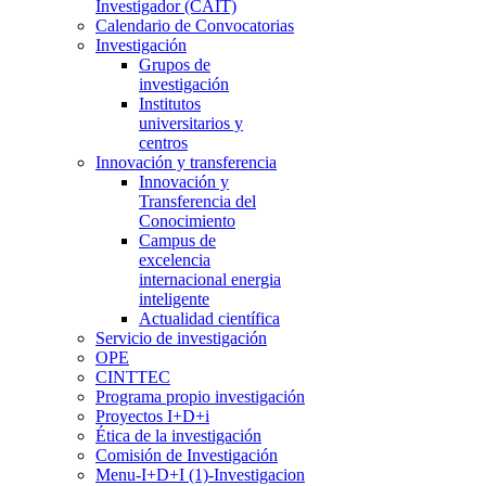
Investigador (CAIT)
Calendario de Convocatorias
Investigación
Grupos de
investigación
Institutos
universitarios y
centros
Innovación y transferencia
Innovación y
Transferencia del
Conocimiento
Campus de
excelencia
internacional energia
inteligente
Actualidad científica
Servicio de investigación
OPE
CINTTEC
Programa propio investigación
Proyectos I+D+i
Ética de la investigación
Comisión de Investigación
Menu-I+D+I (1)-Investigacion