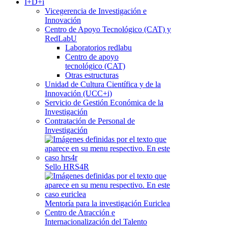
I+D+i
Vicegerencia de Investigación e
Innovación
Centro de Apoyo Tecnológico (CAT) y
RedLabU
Laboratorios redlabu
Centro de apoyo
tecnológico (CAT)
Otras estructuras
Unidad de Cultura Científica y de la
Innovación (UCC+i)
Servicio de Gestión Económica de la
Investigación
Contratación de Personal de
Investigación
Sello HRS4R
Mentoría para la investigación Euriclea
Centro de Atracción e
Internacionalización del Talento