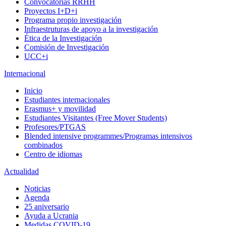
Convocatorias RRHH
Proyectos I+D+i
Programa propio investigación
Infraestruturas de apoyo a la investigación
Ética de la Investigación
Comisión de Investigación
UCC+i
Internacional
Inicio
Estudiantes internacionales
Erasmus+ y movilidad
Estudiantes Visitantes (Free Mover Students)
Profesores/PTGAS
Blended intensive programmes/Programas intensivos
combinados
Centro de idiomas
Actualidad
Noticias
Agenda
25 aniversario
Ayuda a Ucrania
Medidas COVID-19