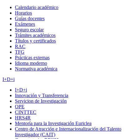
Calendario académico
Horarios
Guías docentes
Exámenes
Seguro escolar
Trámites académicos
Títulos y certificados
RAC
TFG
Prácticas externas
Idioma moderno
Normativa académica
I+D+i
I+D+i
Innovación y Transferencia
Servicion de Investigación
OPE
CINTTEC
HRS4R
Mentoría para la Investigación Euriclea
Centro de Atracción e Internacionalización del Talento
Investigador (CAIT)