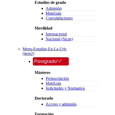
Estudios de grado
Admisión
Matrícula
Convalidaciones
Movilidad
Internacional
Nacional (Sicue)
Menu-Estudiar-En-La-Urjc
(item2)
Postgrado
Másteres
Preinscripción
Matrícula
Solicitudes y Normativa
Doctorado
Acceso y admisión
Formación