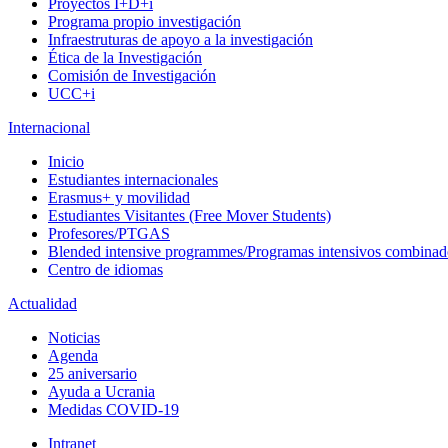
Proyectos I+D+i
Programa propio investigación
Infraestruturas de apoyo a la investigación
Ética de la Investigación
Comisión de Investigación
UCC+i
Internacional
Inicio
Estudiantes internacionales
Erasmus+ y movilidad
Estudiantes Visitantes (Free Mover Students)
Profesores/PTGAS
Blended intensive programmes/Programas intensivos combinad
Centro de idiomas
Actualidad
Noticias
Agenda
25 aniversario
Ayuda a Ucrania
Medidas COVID-19
Intranet