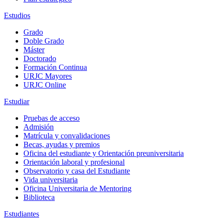
Estudios
Grado
Doble Grado
Máster
Doctorado
Formación Continua
URJC Mayores
URJC Online
Estudiar
Pruebas de acceso
Admisión
Matrícula y convalidaciones
Becas, ayudas y premios
Oficina del estudiante y Orientación preuniversitaria
Orientación laboral y profesional
Observatorio y casa del Estudiante
Vida universitaria
Oficina Universitaria de Mentoring
Biblioteca
Estudiantes