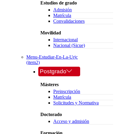
Estudios de grado
Admisión
Matrícula
Convalidaciones
Movilidad
Internacional
Nacional (Sicue)
Menu-Estudiar-En-La-Urjc
(item2)
Postgrado
Másteres
Preinscripción
Matrícula
Solicitudes y Normativa
Doctorado
Acceso y admisión
Formación