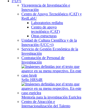
I+D+i
Vicegerencia de Investigación e
Innovación
Centro de Apoyo Tecnológico (CAT) y
RedLabU
Laboratorios redlabu
Centro de apoyo
tecnológico (CAT)
Otras estructuras
Unidad de Cultura Científica y de la
Innovación (UCC+i)
Servicio de Gestión Económica de la
Investigación
Contratación de Personal de
Investigación
Sello HRS4R
Mentoría para la investigación Euriclea
Centro de Atracción e
Internacionalización del Talento