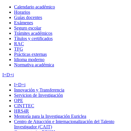
Calendario académico
Horarios
Guías docentes
Exámenes
Seguro escolar
Trámites académicos
Títulos y certificados
RAC
TFG
Prácticas externas
Idioma moderno
Normativa académica
I+D+i
I+D+i
Innovación y Transferencia
Servicion de Investigación
OPE
CINTTEC
HRS4R
Mentoría para la Investigación Euriclea
Centro de Atracción e Internacionalización del Talento
Investigador (CAIT)