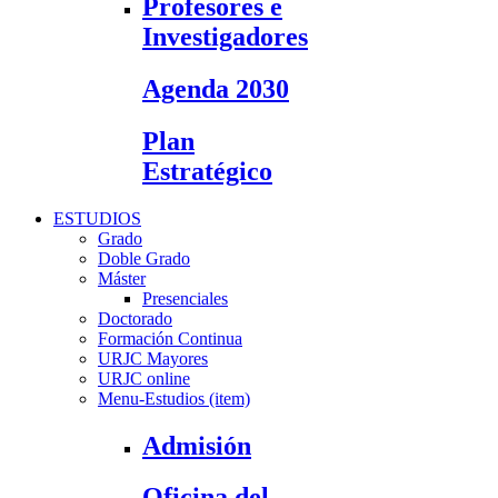
Profesores e
Investigadores
Agenda 2030
Plan
Estratégico
ESTUDIOS
Grado
Doble Grado
Máster
Presenciales
Doctorado
Formación Continua
URJC Mayores
URJC online
Menu-Estudios (item)
Admisión
Oficina del