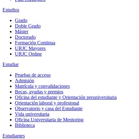
Estudios
Grado
Doble Grado
Máster
Doctorado
Formación Continua
URJC Mayores
URJC Online
Estudiar
Pruebas de acceso
Admisión
Matrícula y convalidaciones
Becas, ayudas y premios
Oficina del estudiante y Orientación preuniversitaria
Orientación laboral y profesional
Observatorio y casa del Estudiante
Vida universitaria
Oficina Universitaria de Mentoring
Biblioteca
Estudiantes