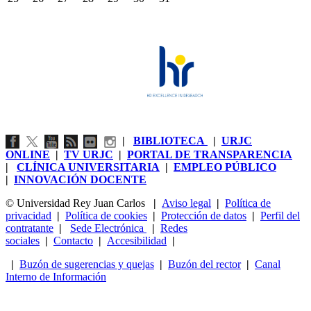
|
BIBLIOTECA
|
URJC
ONLINE
|
TV URJC
|
PORTAL DE TRANSPARENCIA
|
CLÍNICA UNIVERSITARIA
|
EMPLEO PÚBLICO
|
INNOVACIÓN DOCENTE
© Universidad Rey Juan Carlos
|
Aviso legal
|
Política de
privacidad
|
Política de cookies
|
Protección de datos
|
Perfil del
contratante
|
Sede Electrónica
|
Redes
sociales
|
Contacto
|
Accesibilidad
|
|
Buzón de sugerencias y quejas
|
Buzón del rector
|
Canal
Interno de Información