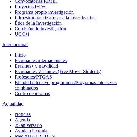
Convocatorias RRHH
Proyectos I+D+i
Programa propio investigación
Infraestruturas de apoyo a la investigación
Ética de la Investigación
Comisión de Investigación
UCC+i
Internacional
Inicio
Estudiantes internacionales
Erasmus+ y movilidad
Estudiantes Visitantes (Free Mover Students)
Profesores/PTGAS
Blended intensive programmes/Programas intensivos
combinados
Centro de idiomas
Actualidad
Noticias
Agenda
25 aniversario
Ayuda a Ucrania
Medidas COVID-19