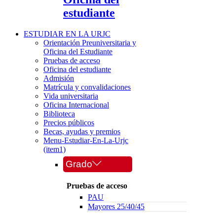
estudiante
ESTUDIAR EN LA URJC
Orientación Preuniversitaria y
Oficina del Estudiante
Pruebas de acceso
Oficina del estudiante
Admisión
Matrícula y convalidaciones
Vida universitaria
Oficina Internacional
Biblioteca
Precios públicos
Becas, ayudas y premios
Menu-Estudiar-En-La-Urjc
(item1)
Grado
Pruebas de acceso
PAU
Mayores 25/40/45