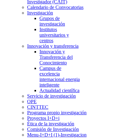
Investigador (CAIT)
Calendario de Convocatorias
Investigación
Grupos de
investigación
Institutos
universitarios y
centros
Innovación y transferencia
Innovación y
Transferencia del
Conocimiento
Campus de
excelencia
internacional energia
inteligente
Actualidad científica
Servicio de investigación
OPE
CINTTEC
Programa propio investigación
Proyectos I+D+i
Ética de la investigación
Comisión de Investigación
Menu-I+D+I (1)-Investigacion