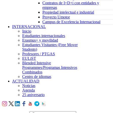
Contratos de I+D+i con entidades y
empresas
Propiedad intelectual e industrial
Proyecto Umotor
Campus de Excelencia Internacional
INTERNACIONAL
Inicio
Estudiantes internacionales
Erasmus+ y movilidad
Estudiantes Visitantes (Free Mover
Students)
Profesores / PTGAS
EULiST
Blended Intensive
Programmes/Programas Intensivos
Combinados
Centro de idiomas
ACTUALIDAD
Noticias
Agenda
25 aniversario