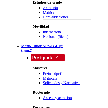
Estudios de grado
Admisión
Matrícula
Convalidaciones
Movilidad
Internacional
Nacional (Sicue)
Menu-Estudiar-En-La-Urjc
(item2)
Postgrado
Másteres
Preinscripción
Matrícula
Solicitudes y Normativa
Doctorado
Acceso y admisión
Formación