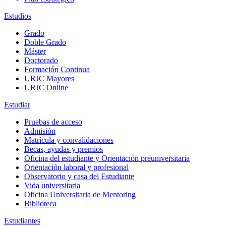
Estudios
Grado
Doble Grado
Máster
Doctorado
Formación Continua
URJC Mayores
URJC Online
Estudiar
Pruebas de acceso
Admisión
Matrícula y convalidaciones
Becas, ayudas y premios
Oficina del estudiante y Orientación preuniversitaria
Orientación laboral y profesional
Observatorio y casa del Estudiante
Vida universitaria
Oficina Universitaria de Mentoring
Biblioteca
Estudiantes