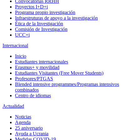
Convocatorias RRHH
Proyectos I+D+i
Programa propio investigación
Infraestruturas de apoyo a la investigación
Ética de la Investigación
Comisión de Investigación
UCC+i
Internacional
Inicio
Estudiantes internacionales
Erasmus+ y movilidad
Estudiantes Visitantes (Free Mover Students)
Profesores/PTGAS
Blended intensive programmes/Programas intensivos
combinados
Centro de idiomas
Actualidad
Noticias
Agenda
25 aniversario
Ayuda a Ucrania
Medidas COVID-19