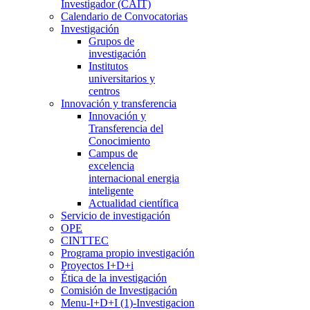
Investigador (CAIT)
Calendario de Convocatorias
Investigación
Grupos de
investigación
Institutos
universitarios y
centros
Innovación y transferencia
Innovación y
Transferencia del
Conocimiento
Campus de
excelencia
internacional energia
inteligente
Actualidad científica
Servicio de investigación
OPE
CINTTEC
Programa propio investigación
Proyectos I+D+i
Ética de la investigación
Comisión de Investigación
Menu-I+D+I (1)-Investigacion