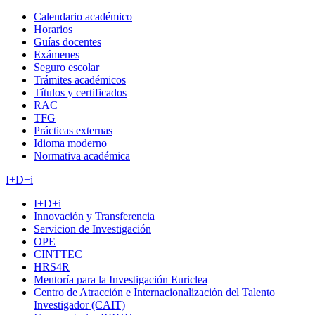
Calendario académico
Horarios
Guías docentes
Exámenes
Seguro escolar
Trámites académicos
Títulos y certificados
RAC
TFG
Prácticas externas
Idioma moderno
Normativa académica
I+D+i
I+D+i
Innovación y Transferencia
Servicion de Investigación
OPE
CINTTEC
HRS4R
Mentoría para la Investigación Euriclea
Centro de Atracción e Internacionalización del Talento
Investigador (CAIT)