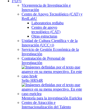
I+D+i
Vicegerencia de Investigación e
Innovación
Centro de Apoyo Tecnológico (CAT) y
RedLabU
Laboratorios redlabu
Centro de apoyo
tecnológico (CAT)
Otras estructuras
Unidad de Cultura Científica y de la
Innovación (UCC+i)
Servicio de Gestión Económica de la
Investigación
Contratación de Personal de
Investigación
Sello HRS4R
Mentoría para la investigación Euriclea
Centro de Atracción e
Internacionalización del Talento