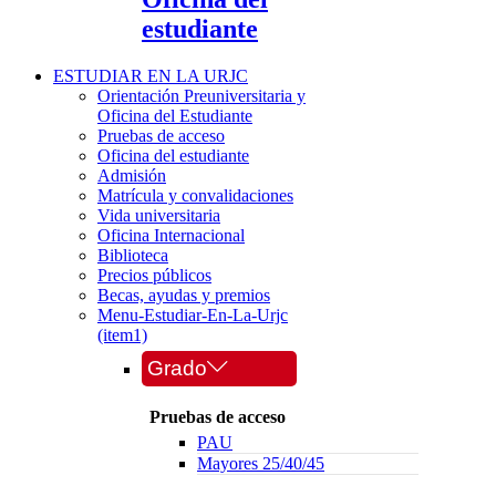
estudiante
ESTUDIAR EN LA URJC
Orientación Preuniversitaria y
Oficina del Estudiante
Pruebas de acceso
Oficina del estudiante
Admisión
Matrícula y convalidaciones
Vida universitaria
Oficina Internacional
Biblioteca
Precios públicos
Becas, ayudas y premios
Menu-Estudiar-En-La-Urjc
(item1)
Grado
Pruebas de acceso
PAU
Mayores 25/40/45