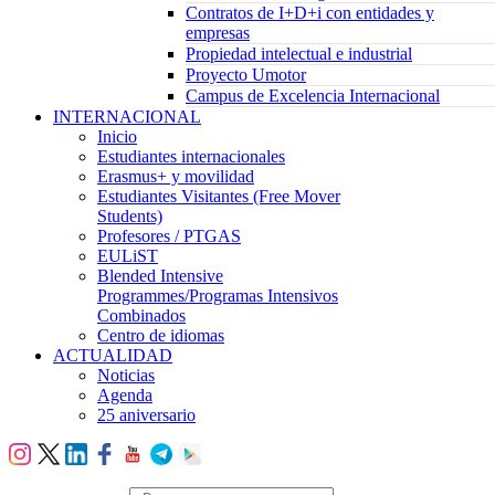
Contratos de I+D+i con entidades y
empresas
Propiedad intelectual e industrial
Proyecto Umotor
Campus de Excelencia Internacional
INTERNACIONAL
Inicio
Estudiantes internacionales
Erasmus+ y movilidad
Estudiantes Visitantes (Free Mover
Students)
Profesores / PTGAS
EULiST
Blended Intensive
Programmes/Programas Intensivos
Combinados
Centro de idiomas
ACTUALIDAD
Noticias
Agenda
25 aniversario