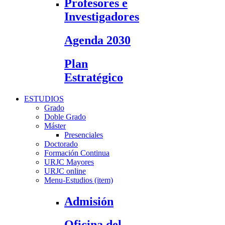
Profesores e
Investigadores
Agenda 2030
Plan
Estratégico
ESTUDIOS
Grado
Doble Grado
Máster
Presenciales
Doctorado
Formación Continua
URJC Mayores
URJC online
Menu-Estudios (item)
Admisión
Oficina del