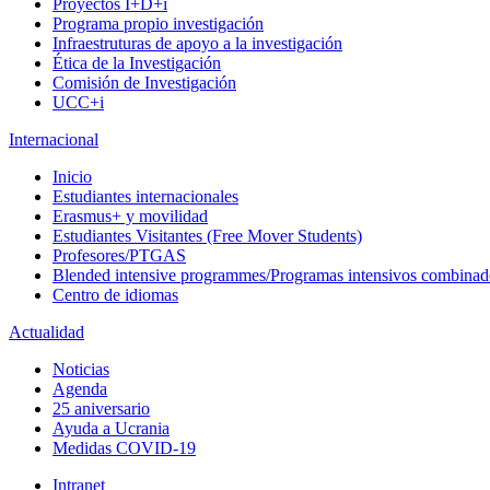
Proyectos I+D+i
Programa propio investigación
Infraestruturas de apoyo a la investigación
Ética de la Investigación
Comisión de Investigación
UCC+i
Internacional
Inicio
Estudiantes internacionales
Erasmus+ y movilidad
Estudiantes Visitantes (Free Mover Students)
Profesores/PTGAS
Blended intensive programmes/Programas intensivos combinad
Centro de idiomas
Actualidad
Noticias
Agenda
25 aniversario
Ayuda a Ucrania
Medidas COVID-19
Intranet