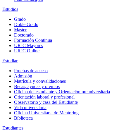
Estudios
Grado
Doble Grado
Máster
Doctorado
Formación Continua
URJC Mayores
URJC Online
Estudiar
Pruebas de acceso
Admisión
Matrícula y convalidaciones
Becas, ayudas y premios
Oficina del estudiante y Orientación preuniversitaria
Orientación laboral y profesional
Observatorio y casa del Estudiante
Vida universitaria
Oficina Universitaria de Mentoring
Biblioteca
Estudiantes