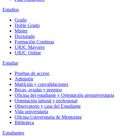
Estudios
Grado
Doble Grado
Máster
Doctorado
Formación Continua
URJC Mayores
URJC Online
Estudiar
Pruebas de acceso
Admisión
Matrícula y convalidaciones
Becas, ayudas y premios
Oficina del estudiante y Orientación preuniversitaria
Orientación laboral y profesional
Observatorio y casa del Estudiante
Vida universitaria
Oficina Universitaria de Mentoring
Biblioteca
Estudiantes