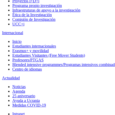
Proyectos I+D+i
Programa propio investigación
Infraestruturas de apoyo a la investigación
Ética de la Investigación
Comisión de Investigación
UCC+i
Internacional
Inicio
Estudiantes internacionales
Erasmus+ y movilidad
Estudiantes Visitantes (Free Mover Students)
Profesores/PTGAS
Blended intensive programmes/Programas intensivos combinad
Centro de idiomas
Actualidad
Noticias
Agenda
25 aniversario
Ayuda a Ucrania
Medidas COVID-19
Intranet