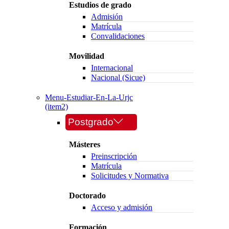
Estudios de grado
Admisión
Matrícula
Convalidaciones
Movilidad
Internacional
Nacional (Sicue)
Menu-Estudiar-En-La-Urjc
(item2)
Postgrado
Másteres
Preinscripción
Matrícula
Solicitudes y Normativa
Doctorado
Acceso y admisión
Formación