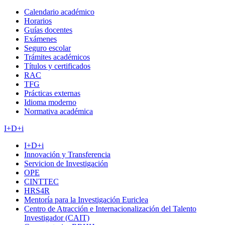
Calendario académico
Horarios
Guías docentes
Exámenes
Seguro escolar
Trámites académicos
Títulos y certificados
RAC
TFG
Prácticas externas
Idioma moderno
Normativa académica
I+D+i
I+D+i
Innovación y Transferencia
Servicion de Investigación
OPE
CINTTEC
HRS4R
Mentoría para la Investigación Euriclea
Centro de Atracción e Internacionalización del Talento
Investigador (CAIT)