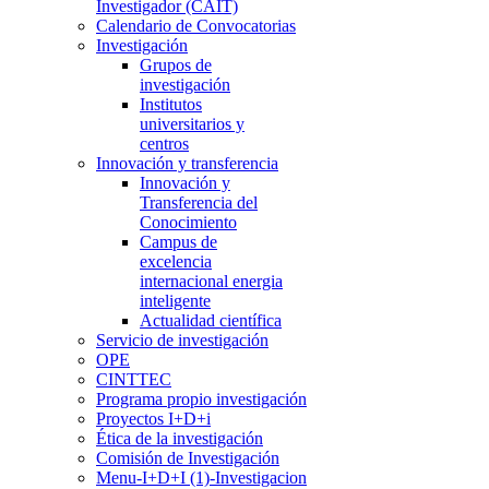
Investigador (CAIT)
Calendario de Convocatorias
Investigación
Grupos de
investigación
Institutos
universitarios y
centros
Innovación y transferencia
Innovación y
Transferencia del
Conocimiento
Campus de
excelencia
internacional energia
inteligente
Actualidad científica
Servicio de investigación
OPE
CINTTEC
Programa propio investigación
Proyectos I+D+i
Ética de la investigación
Comisión de Investigación
Menu-I+D+I (1)-Investigacion