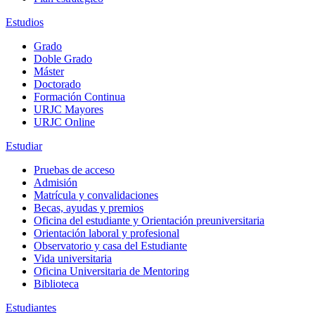
Estudios
Grado
Doble Grado
Máster
Doctorado
Formación Continua
URJC Mayores
URJC Online
Estudiar
Pruebas de acceso
Admisión
Matrícula y convalidaciones
Becas, ayudas y premios
Oficina del estudiante y Orientación preuniversitaria
Orientación laboral y profesional
Observatorio y casa del Estudiante
Vida universitaria
Oficina Universitaria de Mentoring
Biblioteca
Estudiantes