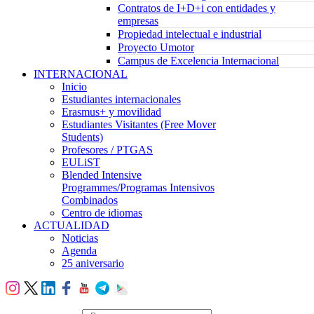
Contratos de I+D+i con entidades y
empresas
Propiedad intelectual e industrial
Proyecto Umotor
Campus de Excelencia Internacional
INTERNACIONAL
Inicio
Estudiantes internacionales
Erasmus+ y movilidad
Estudiantes Visitantes (Free Mover
Students)
Profesores / PTGAS
EULiST
Blended Intensive
Programmes/Programas Intensivos
Combinados
Centro de idiomas
ACTUALIDAD
Noticias
Agenda
25 aniversario