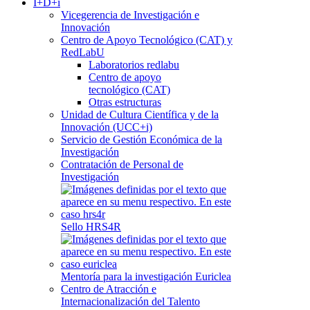
I+D+i
Vicegerencia de Investigación e
Innovación
Centro de Apoyo Tecnológico (CAT) y
RedLabU
Laboratorios redlabu
Centro de apoyo
tecnológico (CAT)
Otras estructuras
Unidad de Cultura Científica y de la
Innovación (UCC+i)
Servicio de Gestión Económica de la
Investigación
Contratación de Personal de
Investigación
Sello HRS4R
Mentoría para la investigación Euriclea
Centro de Atracción e
Internacionalización del Talento