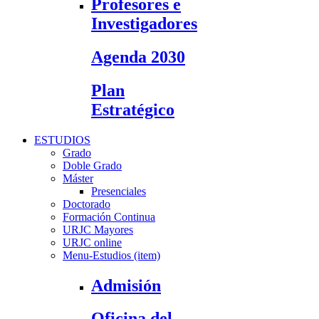
Profesores e
Investigadores
Agenda 2030
Plan
Estratégico
ESTUDIOS
Grado
Doble Grado
Máster
Presenciales
Doctorado
Formación Continua
URJC Mayores
URJC online
Menu-Estudios (item)
Admisión
Oficina del