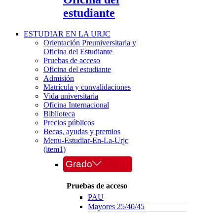
estudiante
ESTUDIAR EN LA URJC
Orientación Preuniversitaria y
Oficina del Estudiante
Pruebas de acceso
Oficina del estudiante
Admisión
Matrícula y convalidaciones
Vida universitaria
Oficina Internacional
Biblioteca
Precios públicos
Becas, ayudas y premios
Menu-Estudiar-En-La-Urjc
(item1)
Grado
Pruebas de acceso
PAU
Mayores 25/40/45