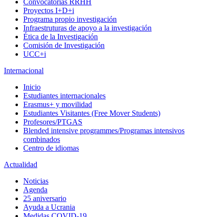
Convocatorias RRHH
Proyectos I+D+i
Programa propio investigación
Infraestruturas de apoyo a la investigación
Ética de la Investigación
Comisión de Investigación
UCC+i
Internacional
Inicio
Estudiantes internacionales
Erasmus+ y movilidad
Estudiantes Visitantes (Free Mover Students)
Profesores/PTGAS
Blended intensive programmes/Programas intensivos
combinados
Centro de idiomas
Actualidad
Noticias
Agenda
25 aniversario
Ayuda a Ucrania
Medidas COVID-19