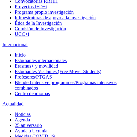
Convocatorias RRHH
Proyectos I+D+i
Programa propio investigación
Infraestruturas de apoyo a la investigación
Ética de la Investigación
Comisión de Investigación
UCC+i
Internacional
Inicio
Estudiantes internacionales
Erasmus+ y movilidad
Estudiantes Visitantes (Free Mover Students)
Profesores/PTGAS
Blended intensive programmes/Programas intensivos
combinados
Centro de idiomas
Actualidad
Noticias
Agenda
25 aniversario
Ayuda a Ucrania
Medidas COVID-19