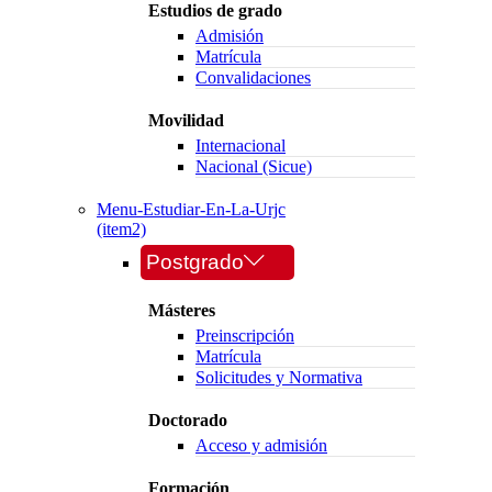
Estudios de grado
Admisión
Matrícula
Convalidaciones
Movilidad
Internacional
Nacional (Sicue)
Menu-Estudiar-En-La-Urjc
(item2)
Postgrado
Másteres
Preinscripción
Matrícula
Solicitudes y Normativa
Doctorado
Acceso y admisión
Formación