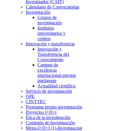
Investigador (CAIT)
Calendario de Convocatorias
Investigación
Grupos de
investigación
Institutos
universitarios y
centros
Innovación y transferencia
Innovación y
Transferencia del
Conocimiento
Campus de
excelencia
internacional energia
inteligente
Actualidad científica
Servicio de investigación
OPE
CINTTEC
Programa propio investigación
Proyectos I+D+i
Ética de la investigación
Comisión de Investigación
Menu-I+D+I (1)-Investigacion