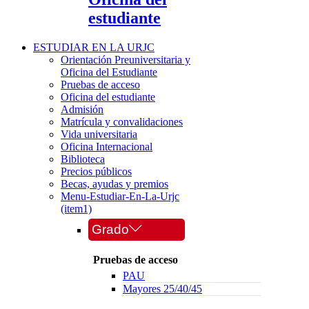
estudiante
ESTUDIAR EN LA URJC
Orientación Preuniversitaria y
Oficina del Estudiante
Pruebas de acceso
Oficina del estudiante
Admisión
Matrícula y convalidaciones
Vida universitaria
Oficina Internacional
Biblioteca
Precios públicos
Becas, ayudas y premios
Menu-Estudiar-En-La-Urjc
(item1)
Grado
Pruebas de acceso
PAU
Mayores 25/40/45