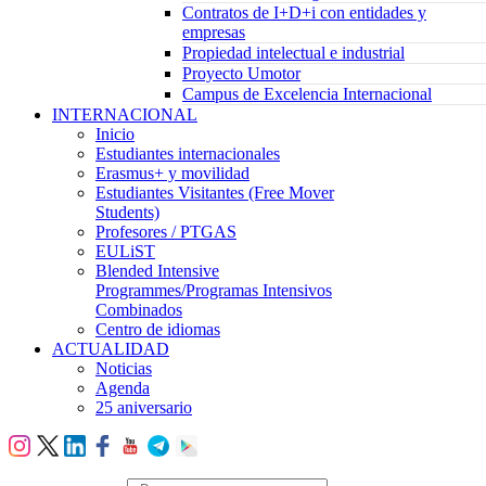
Contratos de I+D+i con entidades y
empresas
Propiedad intelectual e industrial
Proyecto Umotor
Campus de Excelencia Internacional
INTERNACIONAL
Inicio
Estudiantes internacionales
Erasmus+ y movilidad
Estudiantes Visitantes (Free Mover
Students)
Profesores / PTGAS
EULiST
Blended Intensive
Programmes/Programas Intensivos
Combinados
Centro de idiomas
ACTUALIDAD
Noticias
Agenda
25 aniversario