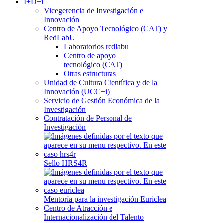
I+D+i
Vicegerencia de Investigación e
Innovación
Centro de Apoyo Tecnológico (CAT) y
RedLabU
Laboratorios redlabu
Centro de apoyo
tecnológico (CAT)
Otras estructuras
Unidad de Cultura Científica y de la
Innovación (UCC+i)
Servicio de Gestión Económica de la
Investigación
Contratación de Personal de
Investigación
Sello HRS4R
Mentoría para la investigación Euriclea
Centro de Atracción e
Internacionalización del Talento