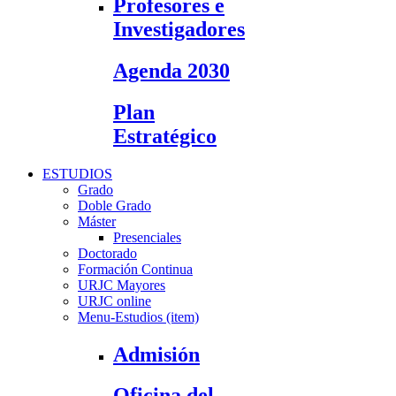
Profesores e
Investigadores
Agenda 2030
Plan
Estratégico
ESTUDIOS
Grado
Doble Grado
Máster
Presenciales
Doctorado
Formación Continua
URJC Mayores
URJC online
Menu-Estudios (item)
Admisión
Oficina del