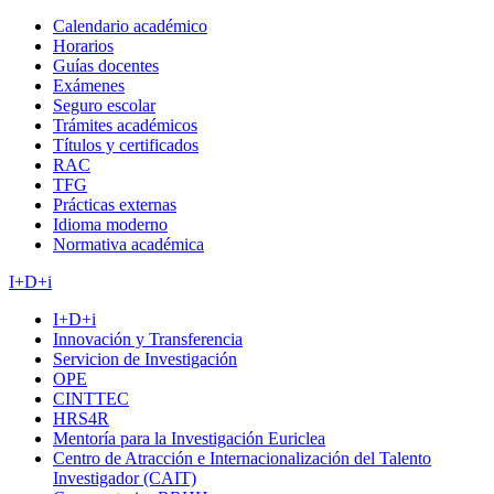
Calendario académico
Horarios
Guías docentes
Exámenes
Seguro escolar
Trámites académicos
Títulos y certificados
RAC
TFG
Prácticas externas
Idioma moderno
Normativa académica
I+D+i
I+D+i
Innovación y Transferencia
Servicion de Investigación
OPE
CINTTEC
HRS4R
Mentoría para la Investigación Euriclea
Centro de Atracción e Internacionalización del Talento
Investigador (CAIT)