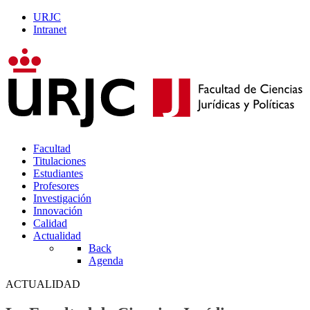
URJC
Intranet
Facultad
Titulaciones
Estudiantes
Profesores
Investigación
Innovación
Calidad
Actualidad
Back
Agenda
ACTUALIDAD