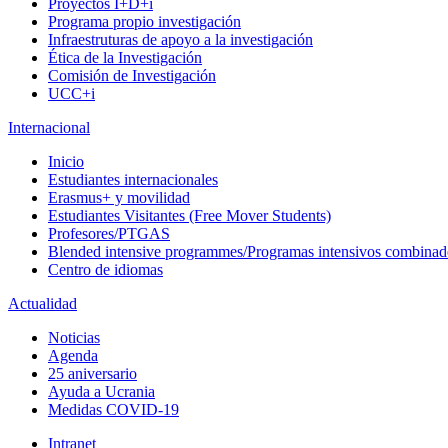
Proyectos I+D+i
Programa propio investigación
Infraestruturas de apoyo a la investigación
Ética de la Investigación
Comisión de Investigación
UCC+i
Internacional
Inicio
Estudiantes internacionales
Erasmus+ y movilidad
Estudiantes Visitantes (Free Mover Students)
Profesores/PTGAS
Blended intensive programmes/Programas intensivos combinad
Centro de idiomas
Actualidad
Noticias
Agenda
25 aniversario
Ayuda a Ucrania
Medidas COVID-19
Intranet