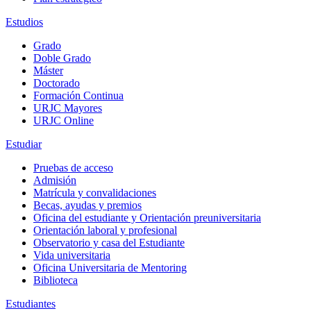
Estudios
Grado
Doble Grado
Máster
Doctorado
Formación Continua
URJC Mayores
URJC Online
Estudiar
Pruebas de acceso
Admisión
Matrícula y convalidaciones
Becas, ayudas y premios
Oficina del estudiante y Orientación preuniversitaria
Orientación laboral y profesional
Observatorio y casa del Estudiante
Vida universitaria
Oficina Universitaria de Mentoring
Biblioteca
Estudiantes