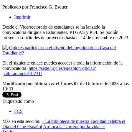
Publicado por Francisco G. Esquer
Imprimir
Desde el Vicerrectorado de estudiantes se ha lanzado la
convocatoria dirigida a Estudiantes, PTGAS y PDI. Se podrán
presentar solicitudes de proyectos hasta el 14 de noviembre de 2023
En el siguiente enlace puedes acceder a toda la información de la
convocatoria:
https://sede.urjc.es/en/tablon-oficial?
path=anuncio/10731/
Modificado por última vez el Lunes 02 de Octubre de 2023 a las
13:33
Etiquetado como
FCS
Más en esta sección:
« La biblioteca de nuestra Facultad celebra el
Día del Cine Español
Arranca la “carrera por la vida” »
Subir