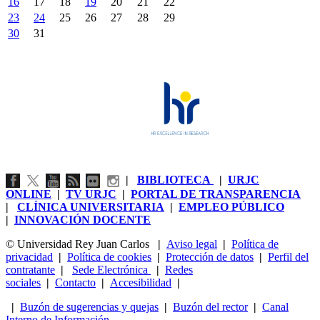
16
17
18
19
20
21
22
23
24
25
26
27
28
29
30
31
|
BIBLIOTECA
|
URJC
ONLINE
|
TV URJC
|
PORTAL DE TRANSPARENCIA
|
CLÍNICA UNIVERSITARIA
|
EMPLEO PÚBLICO
|
INNOVACIÓN DOCENTE
© Universidad Rey Juan Carlos
|
Aviso legal
|
Política de
privacidad
|
Política de cookies
|
Protección de datos
|
Perfil del
contratante
|
Sede Electrónica
|
Redes
sociales
|
Contacto
|
Accesibilidad
|
|
Buzón de sugerencias y quejas
|
Buzón del rector
|
Canal
Interno de Información