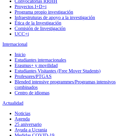
Convocatorias RRHH
Proyectos I+D+i
Programa propio investigación
Infraestruturas de apoyo a la investigación
Ética de la Investigación
Comisión de Investigación
UCC+i
Internacional
Inicio
Estudiantes internacionales
Erasmus+ y movilidad
Estudiantes Visitantes (Free Mover Students)
Profesores/PTGAS
Blended intensive programmes/Programas intensivos
combinados
Centro de idiomas
Actualidad
Noticias
Agenda
25 aniversario
Ayuda a Ucrania
Medidas COVID-19