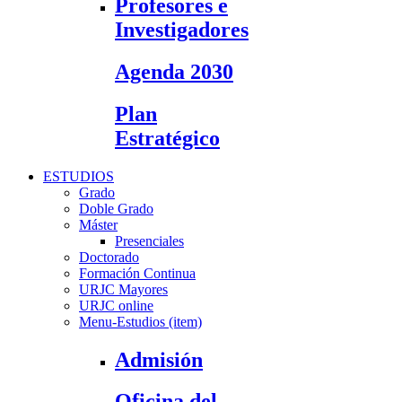
Profesores e
Investigadores
Agenda 2030
Plan
Estratégico
ESTUDIOS
Grado
Doble Grado
Máster
Presenciales
Doctorado
Formación Continua
URJC Mayores
URJC online
Menu-Estudios (item)
Admisión
Oficina del