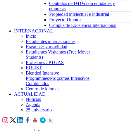
Contratos de I+D+i con entidades y
empresas
Propiedad intelectual e industrial
Proyecto Umotor
Campus de Excelencia Internacional
INTERNACIONAL
Inicio
Estudiantes internacionales
Erasmus+ y movilidad
Estudiantes Visitantes (Free Mover
Students)
Profesores / PTGAS
EULiST
Blended Intensive
Programmes/Programas Intensivos
Combinados
Centro de idiomas
ACTUALIDAD
Noticias
Agenda
25 aniversario