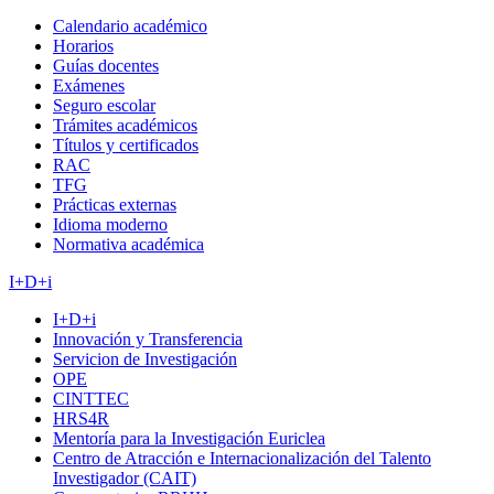
Calendario académico
Horarios
Guías docentes
Exámenes
Seguro escolar
Trámites académicos
Títulos y certificados
RAC
TFG
Prácticas externas
Idioma moderno
Normativa académica
I+D+i
I+D+i
Innovación y Transferencia
Servicion de Investigación
OPE
CINTTEC
HRS4R
Mentoría para la Investigación Euriclea
Centro de Atracción e Internacionalización del Talento
Investigador (CAIT)