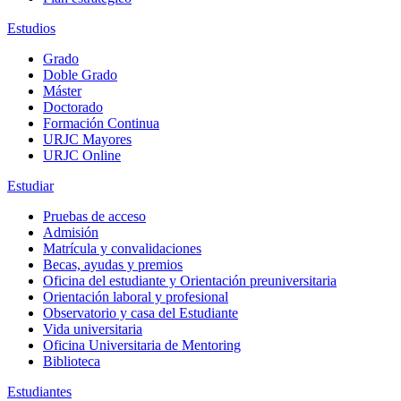
Estudios
Grado
Doble Grado
Máster
Doctorado
Formación Continua
URJC Mayores
URJC Online
Estudiar
Pruebas de acceso
Admisión
Matrícula y convalidaciones
Becas, ayudas y premios
Oficina del estudiante y Orientación preuniversitaria
Orientación laboral y profesional
Observatorio y casa del Estudiante
Vida universitaria
Oficina Universitaria de Mentoring
Biblioteca
Estudiantes