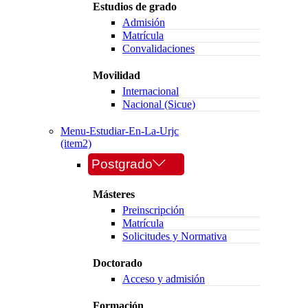
Estudios de grado
Admisión
Matrícula
Convalidaciones
Movilidad
Internacional
Nacional (Sicue)
Menu-Estudiar-En-La-Urjc
(item2)
Postgrado
Másteres
Preinscripción
Matrícula
Solicitudes y Normativa
Doctorado
Acceso y admisión
Formación