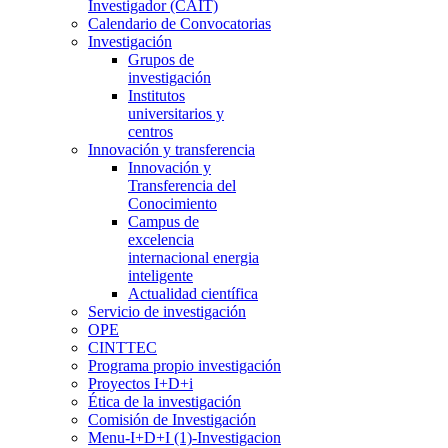
Investigador (CAIT)
Calendario de Convocatorias
Investigación
Grupos de
investigación
Institutos
universitarios y
centros
Innovación y transferencia
Innovación y
Transferencia del
Conocimiento
Campus de
excelencia
internacional energia
inteligente
Actualidad científica
Servicio de investigación
OPE
CINTTEC
Programa propio investigación
Proyectos I+D+i
Ética de la investigación
Comisión de Investigación
Menu-I+D+I (1)-Investigacion