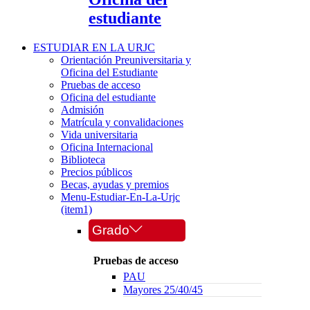
estudiante
ESTUDIAR EN LA URJC
Orientación Preuniversitaria y
Oficina del Estudiante
Pruebas de acceso
Oficina del estudiante
Admisión
Matrícula y convalidaciones
Vida universitaria
Oficina Internacional
Biblioteca
Precios públicos
Becas, ayudas y premios
Menu-Estudiar-En-La-Urjc
(item1)
Grado
Pruebas de acceso
PAU
Mayores 25/40/45