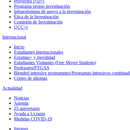
Proyectos I+D+i
Programa propio investigación
Infraestruturas de apoyo a la investigación
Ética de la Investigación
Comisión de Investigación
UCC+i
Internacional
Inicio
Estudiantes internacionales
Erasmus+ y movilidad
Estudiantes Visitantes (Free Mover Students)
Profesores/PTGAS
Blended intensive programmes/Programas intensivos combinad
Centro de idiomas
Actualidad
Noticias
Agenda
25 aniversario
Ayuda a Ucrania
Medidas COVID-19
Intranet