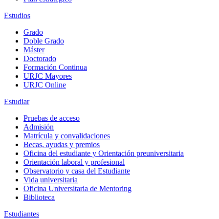
Estudios
Grado
Doble Grado
Máster
Doctorado
Formación Continua
URJC Mayores
URJC Online
Estudiar
Pruebas de acceso
Admisión
Matrícula y convalidaciones
Becas, ayudas y premios
Oficina del estudiante y Orientación preuniversitaria
Orientación laboral y profesional
Observatorio y casa del Estudiante
Vida universitaria
Oficina Universitaria de Mentoring
Biblioteca
Estudiantes