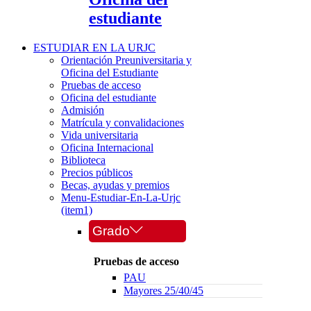
estudiante
ESTUDIAR EN LA URJC
Orientación Preuniversitaria y
Oficina del Estudiante
Pruebas de acceso
Oficina del estudiante
Admisión
Matrícula y convalidaciones
Vida universitaria
Oficina Internacional
Biblioteca
Precios públicos
Becas, ayudas y premios
Menu-Estudiar-En-La-Urjc
(item1)
Grado
Pruebas de acceso
PAU
Mayores 25/40/45