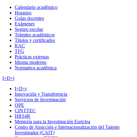
Calendario académico
Horarios
Guías docentes
Exámenes
Seguro escolar
Trámites académicos
Títulos y certificados
RAC
TFG
Prácticas externas
Idioma moderno
Normativa académica
I+D+i
I+D+i
Innovación y Transferencia
Servicion de Investigación
OPE
CINTTEC
HRS4R
Mentoría para la Investigación Euriclea
Centro de Atracción e Internacionalización del Talento
Investigador (CAIT)