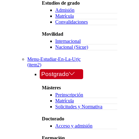
Estudios de grado
Admisión
Matrícula
Convalidaciones
Movilidad
Internacional
Nacional (Sicue)
Menu-Estudiar-En-La-Urjc
(item2)
Postgrado
Másteres
Preinscripción
Matrícula
Solicitudes y Normativa
Doctorado
Acceso y admisión
Formación