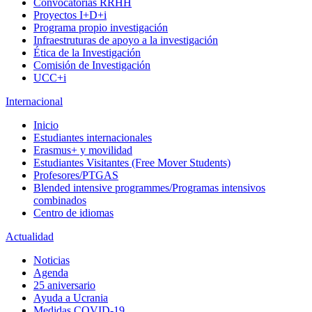
Convocatorias RRHH
Proyectos I+D+i
Programa propio investigación
Infraestruturas de apoyo a la investigación
Ética de la Investigación
Comisión de Investigación
UCC+i
Internacional
Inicio
Estudiantes internacionales
Erasmus+ y movilidad
Estudiantes Visitantes (Free Mover Students)
Profesores/PTGAS
Blended intensive programmes/Programas intensivos
combinados
Centro de idiomas
Actualidad
Noticias
Agenda
25 aniversario
Ayuda a Ucrania
Medidas COVID-19