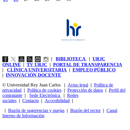
|
BIBLIOTECA
|
URJC
ONLINE
|
TV URJC
|
PORTAL DE TRANSPARENCIA
|
CLÍNICA UNIVERSITARIA
|
EMPLEO PÚBLICO
|
INNOVACIÓN DOCENTE
© Universidad Rey Juan Carlos
|
Aviso legal
|
Política de
privacidad
|
Política de cookies
|
Protección de datos
|
Perfil del
contratante
|
Sede Electrónica
|
Redes
sociales
|
Contacto
|
Accesibilidad
|
|
Buzón de sugerencias y quejas
|
Buzón del rector
|
Canal
Interno de Información