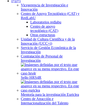
I+D+i
Vicegerencia de Investigación e
Innovación
Centro de Apoyo Tecnológico (CAT) y
RedLabU
Laboratorios redlabu
Centro de apoyo
tecnológico (CAT)
Otras estructuras
Unidad de Cultura Científica y de la
Innovación (UCC+i)
Servicio de Gestión Económica de la
Investigación
Contratación de Personal de
Investigación
Sello HRS4R
Mentoría para la investigación Euriclea
Centro de Atracción e
Internacionalización del Talento