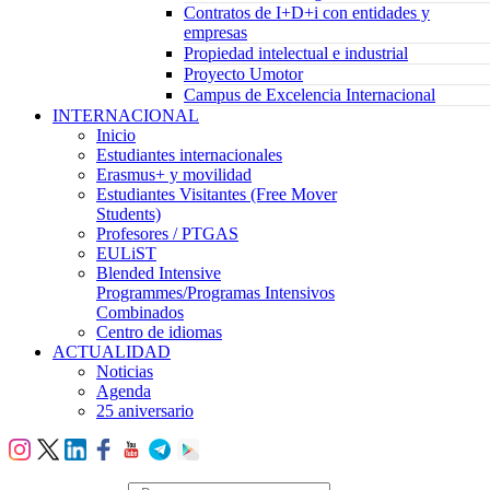
Contratos de I+D+i con entidades y
empresas
Propiedad intelectual e industrial
Proyecto Umotor
Campus de Excelencia Internacional
INTERNACIONAL
Inicio
Estudiantes internacionales
Erasmus+ y movilidad
Estudiantes Visitantes (Free Mover
Students)
Profesores / PTGAS
EULiST
Blended Intensive
Programmes/Programas Intensivos
Combinados
Centro de idiomas
ACTUALIDAD
Noticias
Agenda
25 aniversario