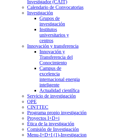
Investigador (CAIT)
Calendario de Convocatorias
Investigación
Grupos de
investigación
Institutos
universitarios y
centros
Innovación y transferencia
Innovación y
Transferencia del
Conocimiento
Campus de
excelencia
internacional energia
inteligente
Actualidad científica
Servicio de investigación
OPE
CINTTEC
Programa propio investigación
Proyectos I+D+i
Ética de la investigación
Comisión de Investigación
Menu-I+D+I (1)-Investigacion