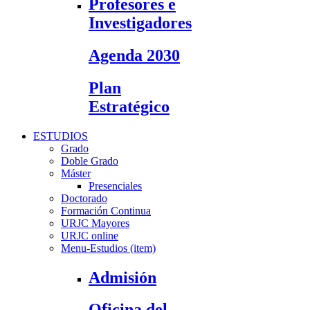
Profesores e
Investigadores
Agenda 2030
Plan
Estratégico
ESTUDIOS
Grado
Doble Grado
Máster
Presenciales
Doctorado
Formación Continua
URJC Mayores
URJC online
Menu-Estudios (item)
Admisión
Oficina del