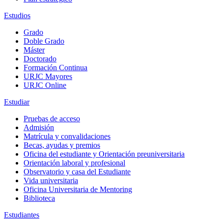
Estudios
Grado
Doble Grado
Máster
Doctorado
Formación Continua
URJC Mayores
URJC Online
Estudiar
Pruebas de acceso
Admisión
Matrícula y convalidaciones
Becas, ayudas y premios
Oficina del estudiante y Orientación preuniversitaria
Orientación laboral y profesional
Observatorio y casa del Estudiante
Vida universitaria
Oficina Universitaria de Mentoring
Biblioteca
Estudiantes