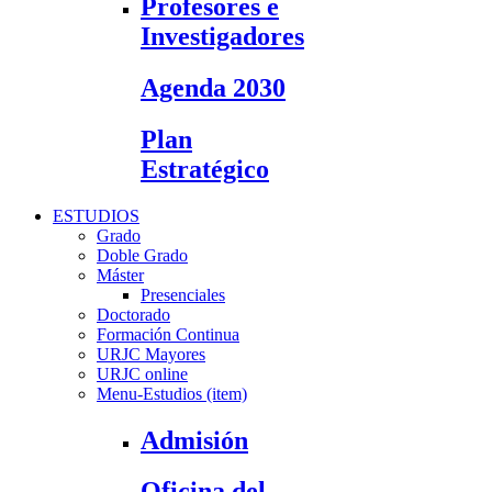
Profesores e
Investigadores
Agenda 2030
Plan
Estratégico
ESTUDIOS
Grado
Doble Grado
Máster
Presenciales
Doctorado
Formación Continua
URJC Mayores
URJC online
Menu-Estudios (item)
Admisión
Oficina del