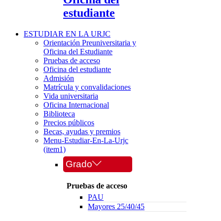
estudiante
ESTUDIAR EN LA URJC
Orientación Preuniversitaria y
Oficina del Estudiante
Pruebas de acceso
Oficina del estudiante
Admisión
Matrícula y convalidaciones
Vida universitaria
Oficina Internacional
Biblioteca
Precios públicos
Becas, ayudas y premios
Menu-Estudiar-En-La-Urjc
(item1)
Grado
Pruebas de acceso
PAU
Mayores 25/40/45