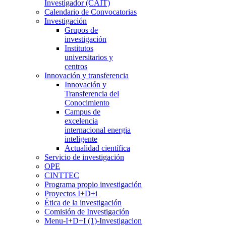
Investigador (CAIT)
Calendario de Convocatorias
Investigación
Grupos de
investigación
Institutos
universitarios y
centros
Innovación y transferencia
Innovación y
Transferencia del
Conocimiento
Campus de
excelencia
internacional energia
inteligente
Actualidad científica
Servicio de investigación
OPE
CINTTEC
Programa propio investigación
Proyectos I+D+i
Ética de la investigación
Comisión de Investigación
Menu-I+D+I (1)-Investigacion