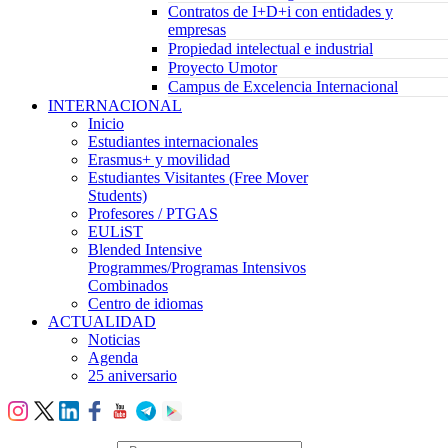
Contratos de I+D+i con entidades y
empresas
Propiedad intelectual e industrial
Proyecto Umotor
Campus de Excelencia Internacional
INTERNACIONAL
Inicio
Estudiantes internacionales
Erasmus+ y movilidad
Estudiantes Visitantes (Free Mover
Students)
Profesores / PTGAS
EULiST
Blended Intensive
Programmes/Programas Intensivos
Combinados
Centro de idiomas
ACTUALIDAD
Noticias
Agenda
25 aniversario