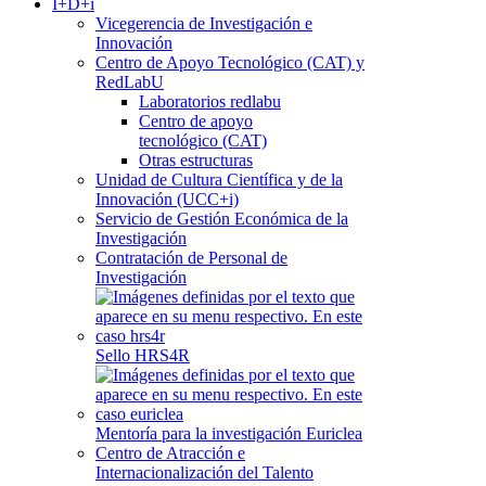
I+D+i
Vicegerencia de Investigación e
Innovación
Centro de Apoyo Tecnológico (CAT) y
RedLabU
Laboratorios redlabu
Centro de apoyo
tecnológico (CAT)
Otras estructuras
Unidad de Cultura Científica y de la
Innovación (UCC+i)
Servicio de Gestión Económica de la
Investigación
Contratación de Personal de
Investigación
Sello HRS4R
Mentoría para la investigación Euriclea
Centro de Atracción e
Internacionalización del Talento