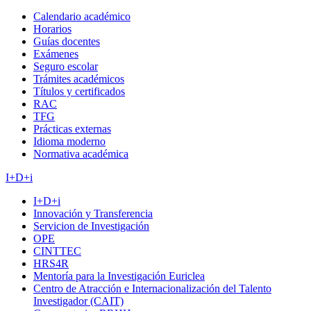
Calendario académico
Horarios
Guías docentes
Exámenes
Seguro escolar
Trámites académicos
Títulos y certificados
RAC
TFG
Prácticas externas
Idioma moderno
Normativa académica
I+D+i
I+D+i
Innovación y Transferencia
Servicion de Investigación
OPE
CINTTEC
HRS4R
Mentoría para la Investigación Euriclea
Centro de Atracción e Internacionalización del Talento
Investigador (CAIT)