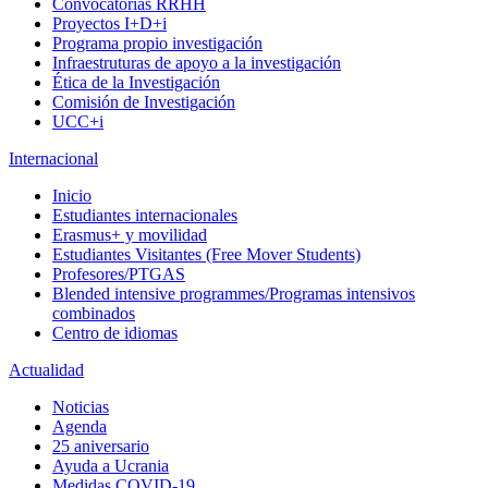
Convocatorias RRHH
Proyectos I+D+i
Programa propio investigación
Infraestruturas de apoyo a la investigación
Ética de la Investigación
Comisión de Investigación
UCC+i
Internacional
Inicio
Estudiantes internacionales
Erasmus+ y movilidad
Estudiantes Visitantes (Free Mover Students)
Profesores/PTGAS
Blended intensive programmes/Programas intensivos
combinados
Centro de idiomas
Actualidad
Noticias
Agenda
25 aniversario
Ayuda a Ucrania
Medidas COVID-19