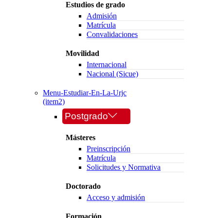
Estudios de grado
Admisión
Matrícula
Convalidaciones
Movilidad
Internacional
Nacional (Sicue)
Menu-Estudiar-En-La-Urjc
(item2)
Postgrado
Másteres
Preinscripción
Matrícula
Solicitudes y Normativa
Doctorado
Acceso y admisión
Formación