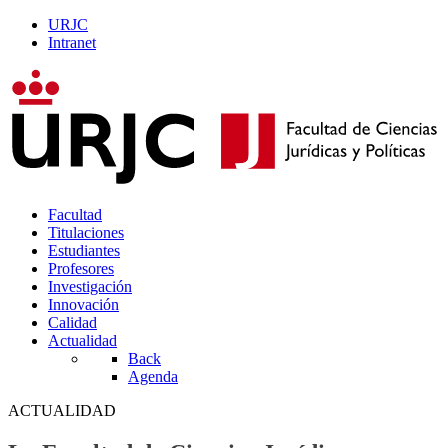
URJC
Intranet
Facultad
Titulaciones
Estudiantes
Profesores
Investigación
Innovación
Calidad
Actualidad
Back
Agenda
ACTUALIDAD