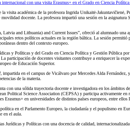
 la visita académica de la profesora Ingrida Unikaitė‑Jakuntavičienė, P
movilidad docente. La profesora impartió una sesión en la asignatura
S
nia, Latvia and Lithuania) and Current Issues”, ofreció al alumnado una
incipales retos políticos actuales en la región báltica. La sesión permit
poráneas dentro del contexto europeo.
ídicas y Políticas y del Grado en Ciencia Política y Gestión Pública por
s. La participación de docentes visitantes contribuye a enriquecer la ex
Europeo de Educación Superior.
I
, impartida en el campus de Vicálvaro por Mercedes Alda Fernández, y s
etencias de la materia.
ta con una sólida trayectoria docente e investigadora en los ámbitos de
an Political Science Association (CEPSA) y participa activamente en re
s Erasmus+ en universidades de distintos países europeos, entre ellos 
n política en el Parlamento Europeo, la ciudadanía y el populismo en Eu
e en el aula.
s Jurídicas y Políticas con una docencia de calidad, internacionalizada 