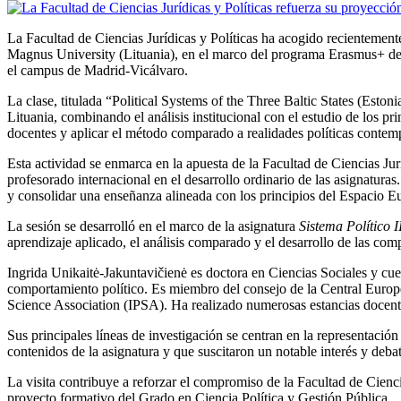
La Facultad de Ciencias Jurídicas y Políticas ha acogido recientemente
Magnus University (Lituania), en el marco del programa Erasmus+ de 
el campus de Madrid‑Vicálvaro.
La clase, titulada “Political Systems of the Three Baltic States (Esto
Lituania, combinando el análisis institucional con el estudio de los pr
docentes y aplicar el método comparado a realidades políticas contem
Esta actividad se enmarca en la apuesta de la Facultad de Ciencias Jur
profesorado internacional en el desarrollo ordinario de las asignatura
y consolidar una enseñanza alineada con los principios del Espacio 
La sesión se desarrolló en el marco de la asignatura
Sistema Político I
aprendizaje aplicado, el análisis comparado y el desarrollo de las comp
Ingrida Unikaitė‑Jakuntavičienė es doctora en Ciencias Sociales y cuen
comportamiento político. Es miembro del consejo de la Central Europe
Science Association (IPSA). Ha realizado numerosas estancias docente
Sus principales líneas de investigación se centran en la representació
contenidos de la asignatura y que suscitaron un notable interés y debat
La visita contribuye a reforzar el compromiso de la Facultad de Ciencia
proyecto formativo del Grado en Ciencia Política y Gestión Pública.