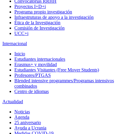
Convocatorias RRHH
Proyectos I+D+i
Programa propio investigación
Infraestruturas de apoyo a la investigación
Ética de la Investigación
Comisión de Investigación
UCC+i
Internacional
Inicio
Estudiantes internacionales
Erasmus+ y movilidad
Estudiantes Visitantes (Free Mover Students)
Profesores/PTGAS
Blended intensive programmes/Programas intensivos
combinados
Centro de idiomas
Actualidad
Noticias
Agenda
25 aniversario
Ayuda a Ucrania
Medidas COVID-19