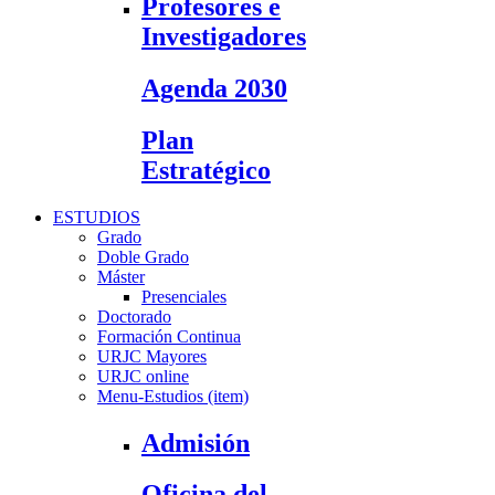
Profesores e
Investigadores
Agenda 2030
Plan
Estratégico
ESTUDIOS
Grado
Doble Grado
Máster
Presenciales
Doctorado
Formación Continua
URJC Mayores
URJC online
Menu-Estudios (item)
Admisión
Oficina del