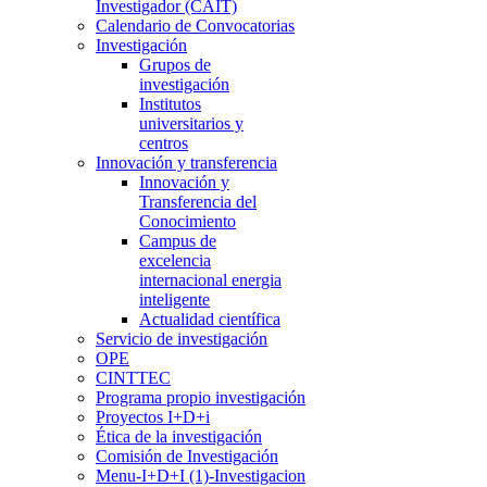
Investigador (CAIT)
Calendario de Convocatorias
Investigación
Grupos de
investigación
Institutos
universitarios y
centros
Innovación y transferencia
Innovación y
Transferencia del
Conocimiento
Campus de
excelencia
internacional energia
inteligente
Actualidad científica
Servicio de investigación
OPE
CINTTEC
Programa propio investigación
Proyectos I+D+i
Ética de la investigación
Comisión de Investigación
Menu-I+D+I (1)-Investigacion