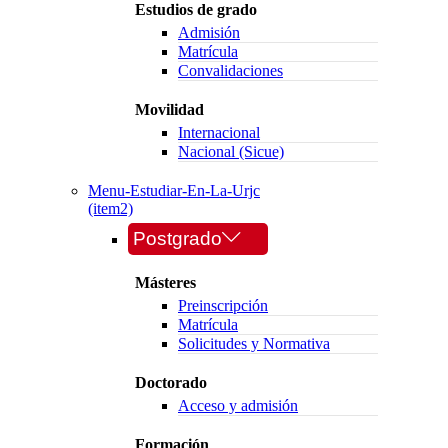
Estudios de grado
Admisión
Matrícula
Convalidaciones
Movilidad
Internacional
Nacional (Sicue)
Menu-Estudiar-En-La-Urjc
(item2)
Postgrado
Másteres
Preinscripción
Matrícula
Solicitudes y Normativa
Doctorado
Acceso y admisión
Formación