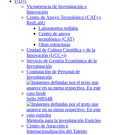
I+D+i
Vicegerencia de Investigación e
Innovación
Centro de Apoyo Tecnológico (CAT) y
RedLabU
Laboratorios redlabu
Centro de apoyo
tecnológico (CAT)
Otras estructuras
Unidad de Cultura Científica y de la
Innovación (UCC+i)
Servicio de Gestión Económica de la
Investigación
Contratación de Personal de
Investigación
Sello HRS4R
Mentoría para la investigación Euriclea
Centro de Atracción e
Internacionalización del Talento