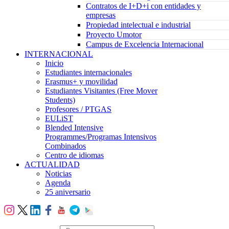
Contratos de I+D+i con entidades y
empresas
Propiedad intelectual e industrial
Proyecto Umotor
Campus de Excelencia Internacional
INTERNACIONAL
Inicio
Estudiantes internacionales
Erasmus+ y movilidad
Estudiantes Visitantes (Free Mover
Students)
Profesores / PTGAS
EULiST
Blended Intensive
Programmes/Programas Intensivos
Combinados
Centro de idiomas
ACTUALIDAD
Noticias
Agenda
25 aniversario