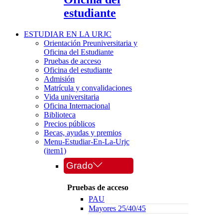
estudiante
ESTUDIAR EN LA URJC
Orientación Preuniversitaria y
Oficina del Estudiante
Pruebas de acceso
Oficina del estudiante
Admisión
Matrícula y convalidaciones
Vida universitaria
Oficina Internacional
Biblioteca
Precios públicos
Becas, ayudas y premios
Menu-Estudiar-En-La-Urjc
(item1)
Grado
Pruebas de acceso
PAU
Mayores 25/40/45