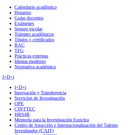
Calendario académico
Horarios
Guías docentes
Exámenes
Seguro escolar
Trámites académicos
Títulos y certificados
RAC
TFG
Prácticas externas
Idioma moderno
Normativa académica
I+D+i
I+D+i
Innovación y Transferencia
Servicion de Investigación
OPE
CINTTEC
HRS4R
Mentoría para la Investigación Euriclea
Centro de Atracción e Internacionalización del Talento
Investigador (CAIT)