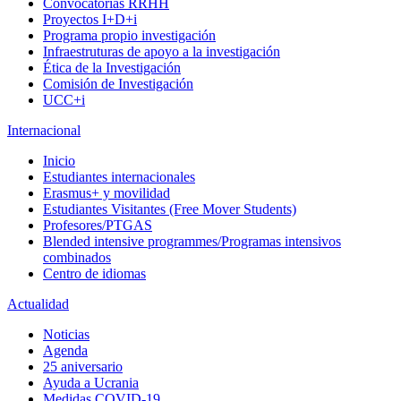
Convocatorias RRHH
Proyectos I+D+i
Programa propio investigación
Infraestruturas de apoyo a la investigación
Ética de la Investigación
Comisión de Investigación
UCC+i
Internacional
Inicio
Estudiantes internacionales
Erasmus+ y movilidad
Estudiantes Visitantes (Free Mover Students)
Profesores/PTGAS
Blended intensive programmes/Programas intensivos
combinados
Centro de idiomas
Actualidad
Noticias
Agenda
25 aniversario
Ayuda a Ucrania
Medidas COVID-19