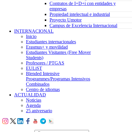
Contratos de I+D+i con entidades y
empresas
Propiedad intelectual e industrial
Proyecto Umotor
Campus de Excelencia Internacional
INTERNACIONAL
Inicio
Estudiantes internacionales
Erasmus+ y movilidad
Estudiantes Visitantes (Free Mover
Students)
Profesores / PTGAS
EULiST
Blended Intensive
Programmes/Programas Intensivos
Combinados
Centro de idiomas
ACTUALIDAD
Noticias
Agenda
25 aniversario