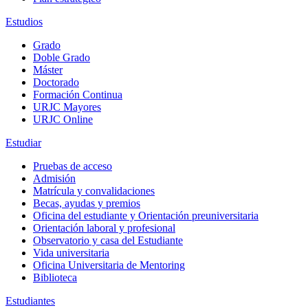
Estudios
Grado
Doble Grado
Máster
Doctorado
Formación Continua
URJC Mayores
URJC Online
Estudiar
Pruebas de acceso
Admisión
Matrícula y convalidaciones
Becas, ayudas y premios
Oficina del estudiante y Orientación preuniversitaria
Orientación laboral y profesional
Observatorio y casa del Estudiante
Vida universitaria
Oficina Universitaria de Mentoring
Biblioteca
Estudiantes