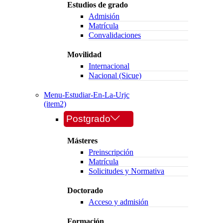
Estudios de grado
Admisión
Matrícula
Convalidaciones
Movilidad
Internacional
Nacional (Sicue)
Menu-Estudiar-En-La-Urjc
(item2)
Postgrado
Másteres
Preinscripción
Matrícula
Solicitudes y Normativa
Doctorado
Acceso y admisión
Formación