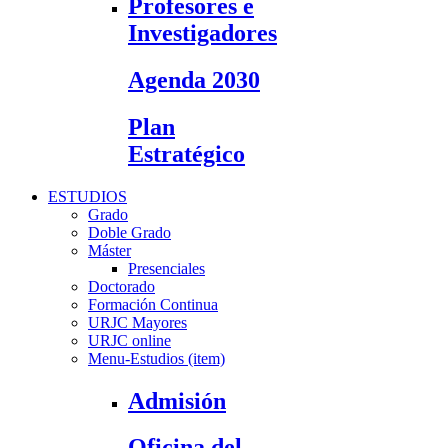
Profesores e
Investigadores
Agenda 2030
Plan
Estratégico
ESTUDIOS
Grado
Doble Grado
Máster
Presenciales
Doctorado
Formación Continua
URJC Mayores
URJC online
Menu-Estudios (item)
Admisión
Oficina del