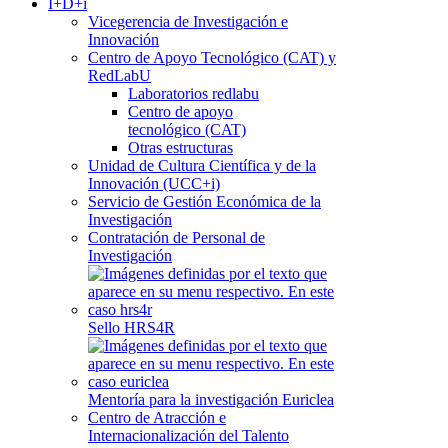
I+D+i
Vicegerencia de Investigación e
Innovación
Centro de Apoyo Tecnológico (CAT) y
RedLabU
Laboratorios redlabu
Centro de apoyo
tecnológico (CAT)
Otras estructuras
Unidad de Cultura Científica y de la
Innovación (UCC+i)
Servicio de Gestión Económica de la
Investigación
Contratación de Personal de
Investigación
Sello HRS4R
Mentoría para la investigación Euriclea
Centro de Atracción e
Internacionalización del Talento