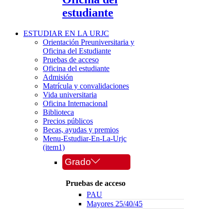
estudiante
ESTUDIAR EN LA URJC
Orientación Preuniversitaria y
Oficina del Estudiante
Pruebas de acceso
Oficina del estudiante
Admisión
Matrícula y convalidaciones
Vida universitaria
Oficina Internacional
Biblioteca
Precios públicos
Becas, ayudas y premios
Menu-Estudiar-En-La-Urjc
(item1)
Grado
Pruebas de acceso
PAU
Mayores 25/40/45