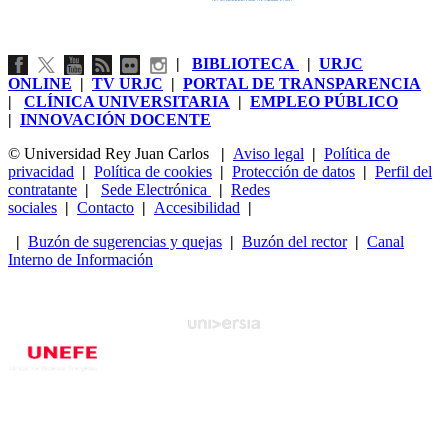
|
BIBLIOTECA
|
URJC
ONLINE
|
TV URJC
|
PORTAL DE TRANSPARENCIA
|
CLÍNICA UNIVERSITARIA
|
EMPLEO PÚBLICO
|
INNOVACIÓN DOCENTE
© Universidad Rey Juan Carlos
|
Aviso legal
|
Política de
privacidad
|
Política de cookies
|
Protección de datos
|
Perfil del
contratante
|
Sede Electrónica
|
Redes
sociales
|
Contacto
|
Accesibilidad
|
|
Buzón de sugerencias y quejas
|
Buzón del rector
|
Canal
Interno de Información