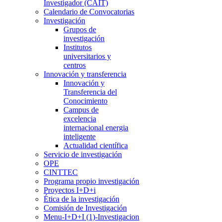
Investigador (CAIT)
Calendario de Convocatorias
Investigación
Grupos de
investigación
Institutos
universitarios y
centros
Innovación y transferencia
Innovación y
Transferencia del
Conocimiento
Campus de
excelencia
internacional energia
inteligente
Actualidad científica
Servicio de investigación
OPE
CINTTEC
Programa propio investigación
Proyectos I+D+i
Ética de la investigación
Comisión de Investigación
Menu-I+D+I (1)-Investigacion