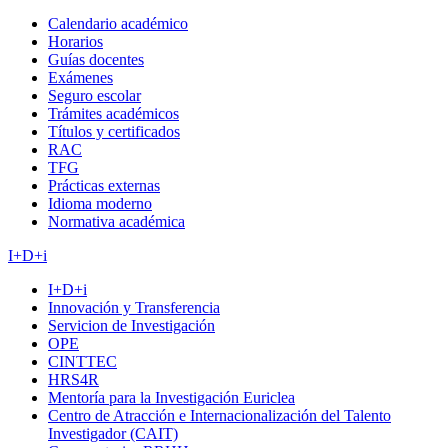
Calendario académico
Horarios
Guías docentes
Exámenes
Seguro escolar
Trámites académicos
Títulos y certificados
RAC
TFG
Prácticas externas
Idioma moderno
Normativa académica
I+D+i
I+D+i
Innovación y Transferencia
Servicion de Investigación
OPE
CINTTEC
HRS4R
Mentoría para la Investigación Euriclea
Centro de Atracción e Internacionalización del Talento
Investigador (CAIT)