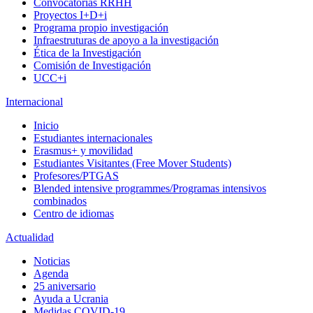
Convocatorias RRHH
Proyectos I+D+i
Programa propio investigación
Infraestruturas de apoyo a la investigación
Ética de la Investigación
Comisión de Investigación
UCC+i
Internacional
Inicio
Estudiantes internacionales
Erasmus+ y movilidad
Estudiantes Visitantes (Free Mover Students)
Profesores/PTGAS
Blended intensive programmes/Programas intensivos
combinados
Centro de idiomas
Actualidad
Noticias
Agenda
25 aniversario
Ayuda a Ucrania
Medidas COVID-19