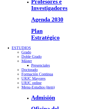
Profesores e
Investigadores
Agenda 2030
Plan
Estratégico
ESTUDIOS
Grado
Doble Grado
Máster
Presenciales
Doctorado
Formación Continua
URJC Mayores
URJC online
Menu-Estudios (item)
Admisión
Oficina del