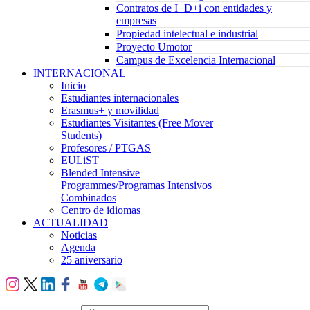
Contratos de I+D+i con entidades y
empresas
Propiedad intelectual e industrial
Proyecto Umotor
Campus de Excelencia Internacional
INTERNACIONAL
Inicio
Estudiantes internacionales
Erasmus+ y movilidad
Estudiantes Visitantes (Free Mover
Students)
Profesores / PTGAS
EULiST
Blended Intensive
Programmes/Programas Intensivos
Combinados
Centro de idiomas
ACTUALIDAD
Noticias
Agenda
25 aniversario