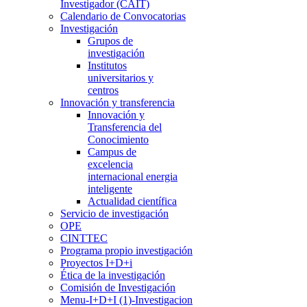
Investigador (CAIT)
Calendario de Convocatorias
Investigación
Grupos de
investigación
Institutos
universitarios y
centros
Innovación y transferencia
Innovación y
Transferencia del
Conocimiento
Campus de
excelencia
internacional energia
inteligente
Actualidad científica
Servicio de investigación
OPE
CINTTEC
Programa propio investigación
Proyectos I+D+i
Ética de la investigación
Comisión de Investigación
Menu-I+D+I (1)-Investigacion