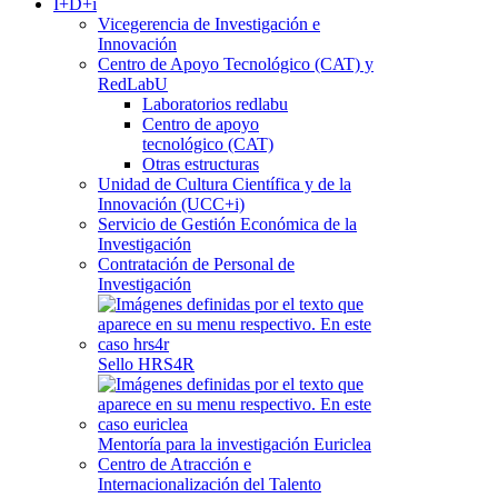
I+D+i
Vicegerencia de Investigación e
Innovación
Centro de Apoyo Tecnológico (CAT) y
RedLabU
Laboratorios redlabu
Centro de apoyo
tecnológico (CAT)
Otras estructuras
Unidad de Cultura Científica y de la
Innovación (UCC+i)
Servicio de Gestión Económica de la
Investigación
Contratación de Personal de
Investigación
Sello HRS4R
Mentoría para la investigación Euriclea
Centro de Atracción e
Internacionalización del Talento