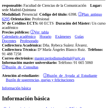
responsable:
Facultad de Ciencias de la Comunicación
Lugar:
sede Madrid-Quintana
Plan antiguo
Modalidad:
Presencial
Código del título:
6398.
6295
Orientación:
Profesional
Nº de Créditos ECTS:
60 ECTS
Duración del Máster:
Un curso
académico
Ver tabla
Precios públicos:
Calendario académico
Horario
Exámenes
Guías
Docentes
Profesorado
Codirectora Académica:
Dña.
Rebeca Suárez Álvarez.
Codirectora Técnica:
Dª María Ángeles Blanco Ruiz
.
Teléfono:
91 488 7258
Correo electrónico:
master.periodismodigital@urjc.es
Información master universitario:
Teléfono: 91 665 5060
Buzón de Consultas
Buzón de Ayuda al Estudiante
Atención al estudiante:
Buzón de sugerencias, quejas y felicitaciones
Información básica
Información básica