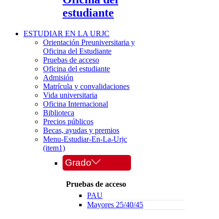
estudiante
ESTUDIAR EN LA URJC
Orientación Preuniversitaria y
Oficina del Estudiante
Pruebas de acceso
Oficina del estudiante
Admisión
Matrícula y convalidaciones
Vida universitaria
Oficina Internacional
Biblioteca
Precios públicos
Becas, ayudas y premios
Menu-Estudiar-En-La-Urjc
(item1)
Grado
Pruebas de acceso
PAU
Mayores 25/40/45