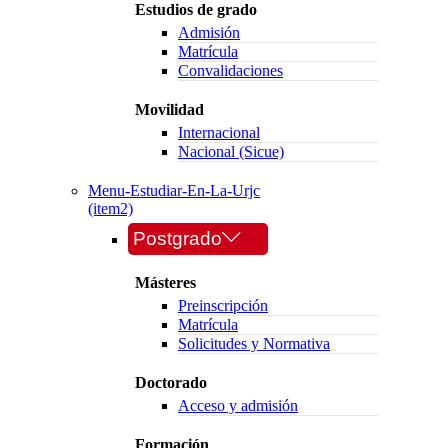
Estudios de grado
Admisión
Matrícula
Convalidaciones
Movilidad
Internacional
Nacional (Sicue)
Menu-Estudiar-En-La-Urjc
(item2)
Postgrado
Másteres
Preinscripción
Matrícula
Solicitudes y Normativa
Doctorado
Acceso y admisión
Formación