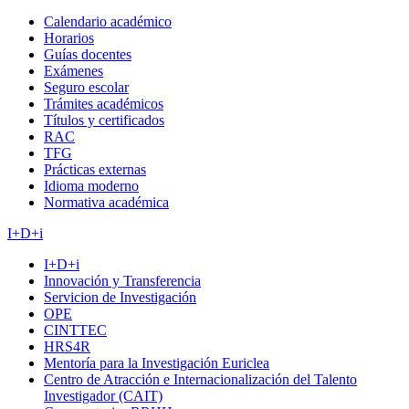
Calendario académico
Horarios
Guías docentes
Exámenes
Seguro escolar
Trámites académicos
Títulos y certificados
RAC
TFG
Prácticas externas
Idioma moderno
Normativa académica
I+D+i
I+D+i
Innovación y Transferencia
Servicion de Investigación
OPE
CINTTEC
HRS4R
Mentoría para la Investigación Euriclea
Centro de Atracción e Internacionalización del Talento
Investigador (CAIT)