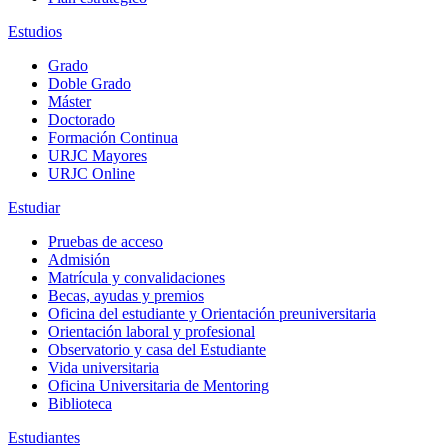
Estudios
Grado
Doble Grado
Máster
Doctorado
Formación Continua
URJC Mayores
URJC Online
Estudiar
Pruebas de acceso
Admisión
Matrícula y convalidaciones
Becas, ayudas y premios
Oficina del estudiante y Orientación preuniversitaria
Orientación laboral y profesional
Observatorio y casa del Estudiante
Vida universitaria
Oficina Universitaria de Mentoring
Biblioteca
Estudiantes