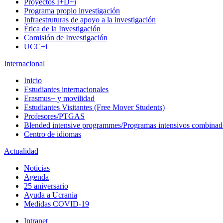
Proyectos I+D+i
Programa propio investigación
Infraestruturas de apoyo a la investigación
Ética de la Investigación
Comisión de Investigación
UCC+i
Internacional
Inicio
Estudiantes internacionales
Erasmus+ y movilidad
Estudiantes Visitantes (Free Mover Students)
Profesores/PTGAS
Blended intensive programmes/Programas intensivos combinad
Centro de idiomas
Actualidad
Noticias
Agenda
25 aniversario
Ayuda a Ucrania
Medidas COVID-19
Intranet