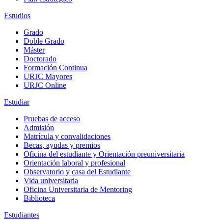
Estudios
Grado
Doble Grado
Máster
Doctorado
Formación Continua
URJC Mayores
URJC Online
Estudiar
Pruebas de acceso
Admisión
Matrícula y convalidaciones
Becas, ayudas y premios
Oficina del estudiante y Orientación preuniversitaria
Orientación laboral y profesional
Observatorio y casa del Estudiante
Vida universitaria
Oficina Universitaria de Mentoring
Biblioteca
Estudiantes