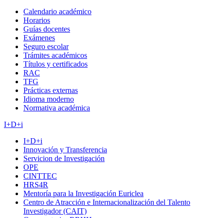
Calendario académico
Horarios
Guías docentes
Exámenes
Seguro escolar
Trámites académicos
Títulos y certificados
RAC
TFG
Prácticas externas
Idioma moderno
Normativa académica
I+D+i
I+D+i
Innovación y Transferencia
Servicion de Investigación
OPE
CINTTEC
HRS4R
Mentoría para la Investigación Euriclea
Centro de Atracción e Internacionalización del Talento
Investigador (CAIT)