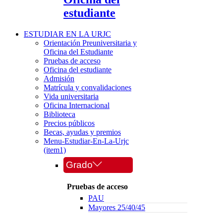
estudiante
ESTUDIAR EN LA URJC
Orientación Preuniversitaria y
Oficina del Estudiante
Pruebas de acceso
Oficina del estudiante
Admisión
Matrícula y convalidaciones
Vida universitaria
Oficina Internacional
Biblioteca
Precios públicos
Becas, ayudas y premios
Menu-Estudiar-En-La-Urjc
(item1)
Grado
Pruebas de acceso
PAU
Mayores 25/40/45