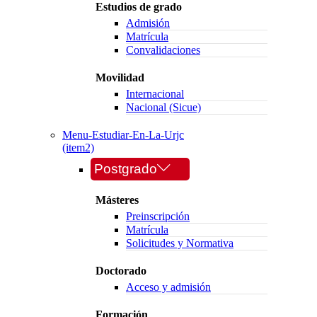
Estudios de grado
Admisión
Matrícula
Convalidaciones
Movilidad
Internacional
Nacional (Sicue)
Menu-Estudiar-En-La-Urjc
(item2)
Postgrado
Másteres
Preinscripción
Matrícula
Solicitudes y Normativa
Doctorado
Acceso y admisión
Formación