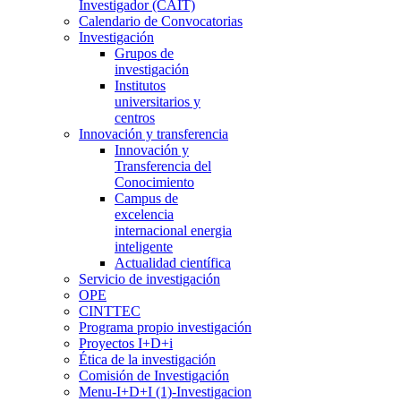
Investigador (CAIT)
Calendario de Convocatorias
Investigación
Grupos de
investigación
Institutos
universitarios y
centros
Innovación y transferencia
Innovación y
Transferencia del
Conocimiento
Campus de
excelencia
internacional energia
inteligente
Actualidad científica
Servicio de investigación
OPE
CINTTEC
Programa propio investigación
Proyectos I+D+i
Ética de la investigación
Comisión de Investigación
Menu-I+D+I (1)-Investigacion