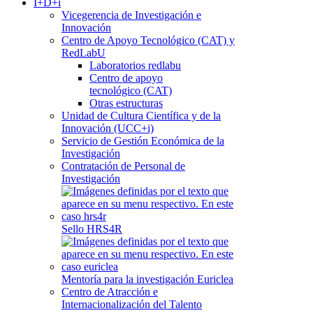
I+D+i
Vicegerencia de Investigación e
Innovación
Centro de Apoyo Tecnológico (CAT) y
RedLabU
Laboratorios redlabu
Centro de apoyo
tecnológico (CAT)
Otras estructuras
Unidad de Cultura Científica y de la
Innovación (UCC+i)
Servicio de Gestión Económica de la
Investigación
Contratación de Personal de
Investigación
Sello HRS4R
Mentoría para la investigación Euriclea
Centro de Atracción e
Internacionalización del Talento