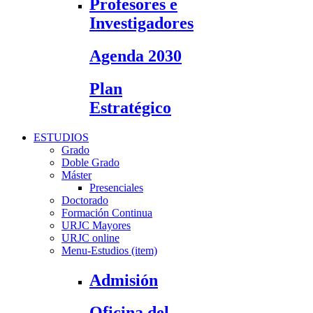
Profesores e
Investigadores
Agenda 2030
Plan
Estratégico
ESTUDIOS
Grado
Doble Grado
Máster
Presenciales
Doctorado
Formación Continua
URJC Mayores
URJC online
Menu-Estudios (item)
Admisión
Oficina del