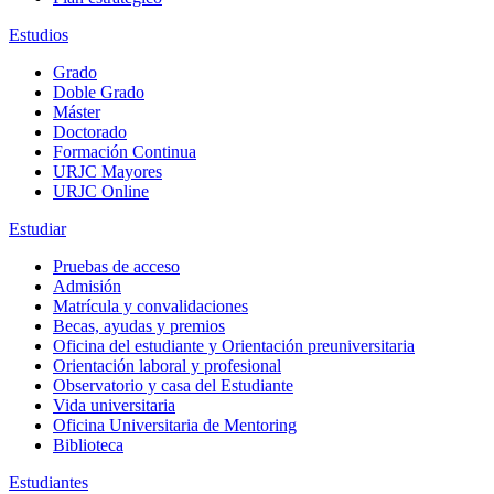
Estudios
Grado
Doble Grado
Máster
Doctorado
Formación Continua
URJC Mayores
URJC Online
Estudiar
Pruebas de acceso
Admisión
Matrícula y convalidaciones
Becas, ayudas y premios
Oficina del estudiante y Orientación preuniversitaria
Orientación laboral y profesional
Observatorio y casa del Estudiante
Vida universitaria
Oficina Universitaria de Mentoring
Biblioteca
Estudiantes