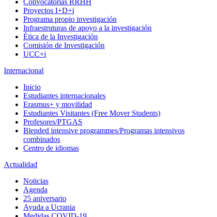
Convocatorias RRHH
Proyectos I+D+i
Programa propio investigación
Infraestruturas de apoyo a la investigación
Ética de la Investigación
Comisión de Investigación
UCC+i
Internacional
Inicio
Estudiantes internacionales
Erasmus+ y movilidad
Estudiantes Visitantes (Free Mover Students)
Profesores/PTGAS
Blended intensive programmes/Programas intensivos
combinados
Centro de idiomas
Actualidad
Noticias
Agenda
25 aniversario
Ayuda a Ucrania
Medidas COVID-19