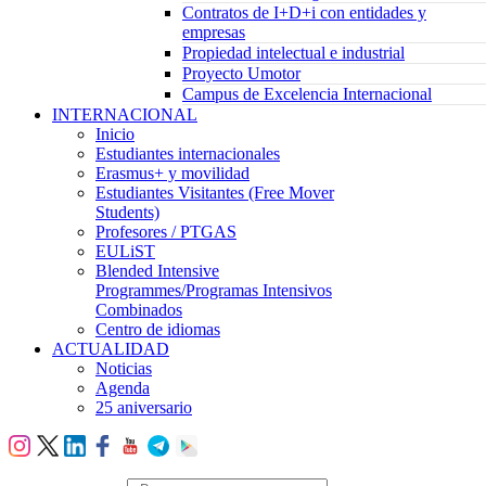
Contratos de I+D+i con entidades y
empresas
Propiedad intelectual e industrial
Proyecto Umotor
Campus de Excelencia Internacional
INTERNACIONAL
Inicio
Estudiantes internacionales
Erasmus+ y movilidad
Estudiantes Visitantes (Free Mover
Students)
Profesores / PTGAS
EULiST
Blended Intensive
Programmes/Programas Intensivos
Combinados
Centro de idiomas
ACTUALIDAD
Noticias
Agenda
25 aniversario