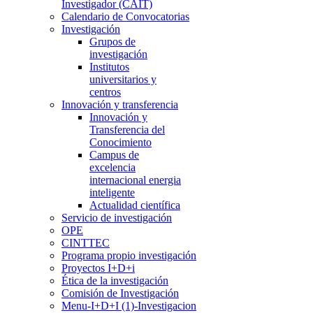
Investigador (CAIT)
Calendario de Convocatorias
Investigación
Grupos de
investigación
Institutos
universitarios y
centros
Innovación y transferencia
Innovación y
Transferencia del
Conocimiento
Campus de
excelencia
internacional energia
inteligente
Actualidad científica
Servicio de investigación
OPE
CINTTEC
Programa propio investigación
Proyectos I+D+i
Ética de la investigación
Comisión de Investigación
Menu-I+D+I (1)-Investigacion