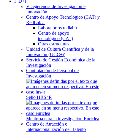
I+D+i
Vicegerencia de Investigación e
Innovación
Centro de Apoyo Tecnológico (CAT) y
RedLabU
Laboratorios redlabu
Centro de apoyo
tecnológico (CAT)
Otras estructuras
Unidad de Cultura Científica y de la
Innovación (UCC+i)
Servicio de Gestión Económica de la
Investigación
Contratación de Personal de
Investigación
Sello HRS4R
Mentoría para la investigación Euriclea
Centro de Atracción e
Internacionalización del Talento