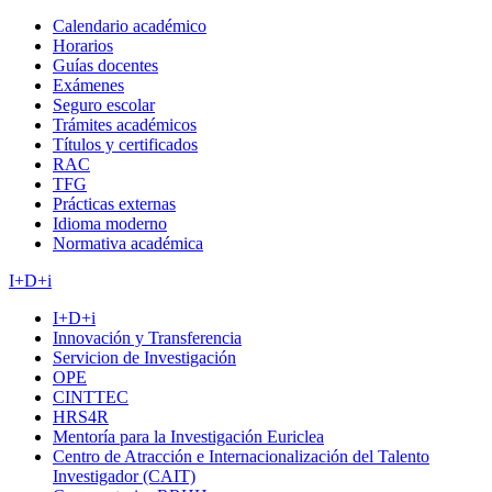
Calendario académico
Horarios
Guías docentes
Exámenes
Seguro escolar
Trámites académicos
Títulos y certificados
RAC
TFG
Prácticas externas
Idioma moderno
Normativa académica
I+D+i
I+D+i
Innovación y Transferencia
Servicion de Investigación
OPE
CINTTEC
HRS4R
Mentoría para la Investigación Euriclea
Centro de Atracción e Internacionalización del Talento
Investigador (CAIT)