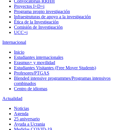
Convocatorias RRHH
Proyectos I+D+i
Programa propio investigación
Infraestruturas de apoyo a la investigación
Ética de la Investigación
Comisión de Investigación
UCC+i
Internacional
Inicio
Estudiantes internacionales
Erasmus+ y movilidad
Estudiantes Visitantes (Free Mover Students)
Profesores/PTGAS
Blended intensive programmes/Programas intensivos
combinados
Centro de idiomas
Actualidad
Noticias
Agenda
25 aniversario
Ayuda a Ucrania
Medidas COVID-19