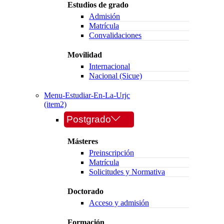
Estudios de grado
Admisión
Matrícula
Convalidaciones
Movilidad
Internacional
Nacional (Sicue)
Menu-Estudiar-En-La-Urjc
(item2)
Postgrado
Másteres
Preinscripción
Matrícula
Solicitudes y Normativa
Doctorado
Acceso y admisión
Formación