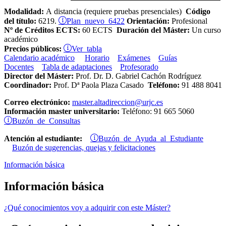
Modalidad:
A distancia (requiere pruebas presenciales)
Código
Plan nuevo 6422
del título:
6219.
Orientación:
Profesional
Nº de Créditos ECTS:
60 ECTS
Duración del Máster:
Un curso
académico
Ver tabla
Precios públicos:
Calendario académico
Horario
Exámenes
Guías
Docentes
Tabla de adaptaciones
Profesorado
Director del Máster:
Prof. Dr. D. Gabriel Cachón Rodríguez
Coordinador:
Prof.
Dª Paola Plaza Casado
Teléfono:
91 488 8041
Correo electrónico:
master.altadireccion@urjc.es
Información master universitario:
Teléfono: 91 665 5060
Buzón de Consultas
Buzón de Ayuda al Estudiante
Atención al estudiante:
Buzón de sugerencias, quejas y felicitaciones
Información básica
Información básica
¿Qué conocimientos voy a adquirir con este Máster?