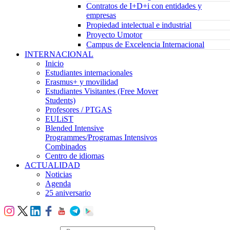
Contratos de I+D+i con entidades y
empresas
Propiedad intelectual e industrial
Proyecto Umotor
Campus de Excelencia Internacional
INTERNACIONAL
Inicio
Estudiantes internacionales
Erasmus+ y movilidad
Estudiantes Visitantes (Free Mover
Students)
Profesores / PTGAS
EULiST
Blended Intensive
Programmes/Programas Intensivos
Combinados
Centro de idiomas
ACTUALIDAD
Noticias
Agenda
25 aniversario