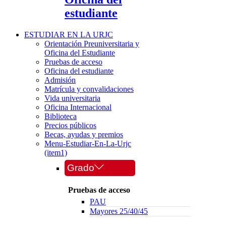
estudiante
ESTUDIAR EN LA URJC
Orientación Preuniversitaria y
Oficina del Estudiante
Pruebas de acceso
Oficina del estudiante
Admisión
Matrícula y convalidaciones
Vida universitaria
Oficina Internacional
Biblioteca
Precios públicos
Becas, ayudas y premios
Menu-Estudiar-En-La-Urjc
(item1)
Grado
Pruebas de acceso
PAU
Mayores 25/40/45