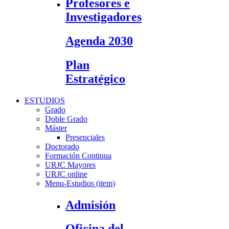
Profesores e
Investigadores
Agenda 2030
Plan
Estratégico
ESTUDIOS
Grado
Doble Grado
Máster
Presenciales
Doctorado
Formación Continua
URJC Mayores
URJC online
Menu-Estudios (item)
Admisión
Oficina del