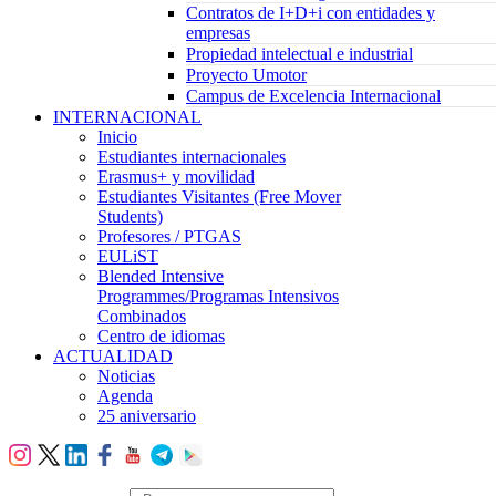
Contratos de I+D+i con entidades y
empresas
Propiedad intelectual e industrial
Proyecto Umotor
Campus de Excelencia Internacional
INTERNACIONAL
Inicio
Estudiantes internacionales
Erasmus+ y movilidad
Estudiantes Visitantes (Free Mover
Students)
Profesores / PTGAS
EULiST
Blended Intensive
Programmes/Programas Intensivos
Combinados
Centro de idiomas
ACTUALIDAD
Noticias
Agenda
25 aniversario