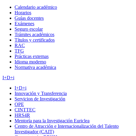
Calendario académico
Horarios
Guías docentes
Exámenes
Seguro escolar
Trámites académicos
Títulos y certificados
RAC
TFG
Prácticas externas
Idioma moderno
Normativa académica
I+D+i
I+D+i
Innovación y Transferencia
Servicion de Investigación
OPE
CINTTEC
HRS4R
Mentoría para la Investigación Euriclea
Centro de Atracción e Internacionalización del Talento
Investigador (CAIT)