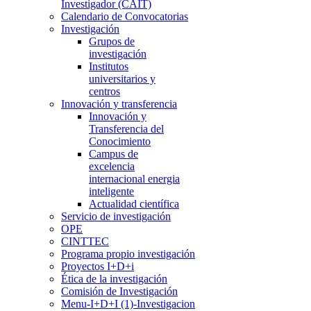
Investigador (CAIT)
Calendario de Convocatorias
Investigación
Grupos de
investigación
Institutos
universitarios y
centros
Innovación y transferencia
Innovación y
Transferencia del
Conocimiento
Campus de
excelencia
internacional energia
inteligente
Actualidad científica
Servicio de investigación
OPE
CINTTEC
Programa propio investigación
Proyectos I+D+i
Ética de la investigación
Comisión de Investigación
Menu-I+D+I (1)-Investigacion