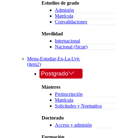
Estudios de grado
Admisión
Matrícula
Convalidaciones
Movilidad
Internacional
Nacional (Sicue)
Menu-Estudiar-En-La-Urjc
(item2)
Postgrado
Másteres
Preinscripción
Matrícula
Solicitudes y Normativa
Doctorado
Acceso y admisión
Formación