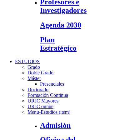
Profesores e
Investigadores
Agenda 2030
Plan
Estratégico
ESTUDIOS
Grado
Doble Grado
Máster
Presenciales
Doctorado
Formación Continua
URJC Mayores
URJC online
Menu-Estudios (item)
Admisión
Oficina del