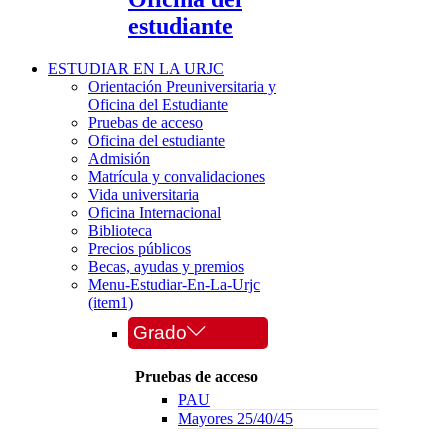
estudiante
ESTUDIAR EN LA URJC
Orientación Preuniversitaria y
Oficina del Estudiante
Pruebas de acceso
Oficina del estudiante
Admisión
Matrícula y convalidaciones
Vida universitaria
Oficina Internacional
Biblioteca
Precios públicos
Becas, ayudas y premios
Menu-Estudiar-En-La-Urjc
(item1)
Grado
Pruebas de acceso
PAU
Mayores 25/40/45