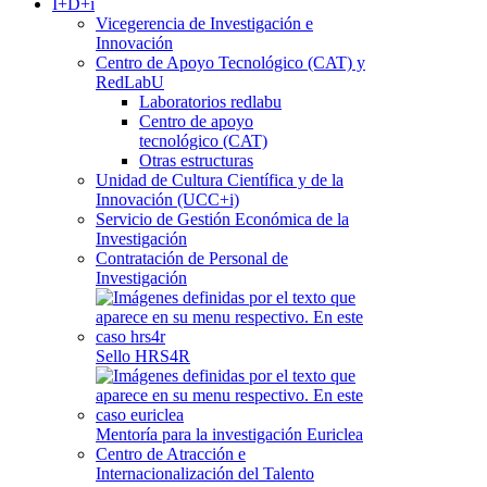
I+D+i
Vicegerencia de Investigación e
Innovación
Centro de Apoyo Tecnológico (CAT) y
RedLabU
Laboratorios redlabu
Centro de apoyo
tecnológico (CAT)
Otras estructuras
Unidad de Cultura Científica y de la
Innovación (UCC+i)
Servicio de Gestión Económica de la
Investigación
Contratación de Personal de
Investigación
Sello HRS4R
Mentoría para la investigación Euriclea
Centro de Atracción e
Internacionalización del Talento