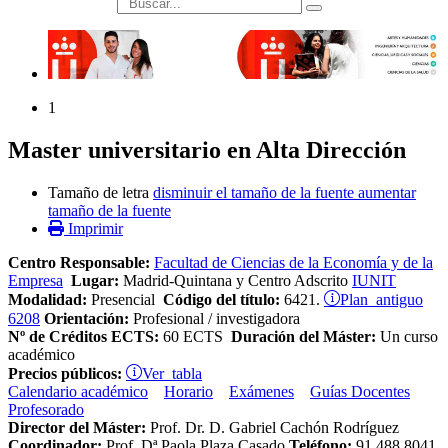
búsqueda
1
Master universitario en Alta Dirección
Tamaño de letra
disminuir el tamaño de la fuente
aumentar
tamaño de la fuente
Imprimir
Centro Responsable
:
Facultad de Ciencias de la Economía y de la
Empresa
Lugar:
Madrid-Quintana y Centro Adscrito
IUNIT
Plan antiguo
Modalidad:
Presencial
Código del título:
6421.
6208
Orientación:
Profesional / investigadora
Nº de Créditos ECTS:
60 ECTS
Duración del Máster:
Un curso
académico
Ver tabla
Precios públicos:
Calendario académico
Horario
Exámenes
Guías Docentes
Profesorado
Director del Máster:
Prof. Dr. D. Gabriel Cachón Rodríguez
Coordinador:
Prof.
Dª Paola Plaza Casado
Teléfono:
91 488 8041