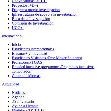
Convocatorias RRHH
Proyectos I+D+i
Programa propio investigación
Infraestruturas de apoyo a la investigación
Ética de la Investigación
Comisión de Investigación
UCC+i
Internacional
Inicio
Estudiantes internacionales
Erasmus+ y movilidad
Estudiantes Visitantes (Free Mover Students)
Profesores/PTGAS
Blended intensive programmes/Programas intensivos
combinados
Centro de idiomas
Actualidad
Noticias
Agenda
25 aniversario
Ayuda a Ucrania
Medidas COVID-19