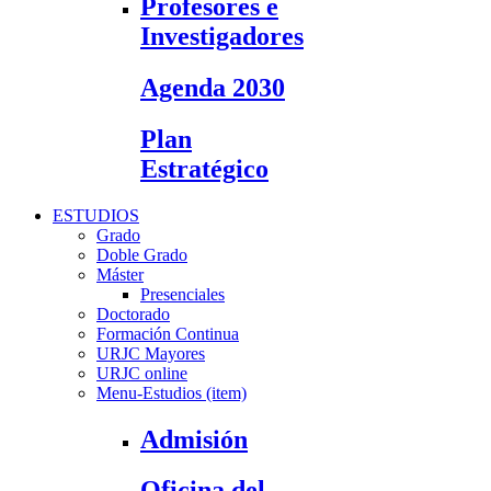
Profesores e
Investigadores
Agenda 2030
Plan
Estratégico
ESTUDIOS
Grado
Doble Grado
Máster
Presenciales
Doctorado
Formación Continua
URJC Mayores
URJC online
Menu-Estudios (item)
Admisión
Oficina del