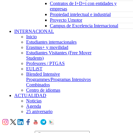
Contratos de I+D+i con entidades y
empresas
Propiedad intelectual e industrial
Proyecto Umotor
Campus de Excelencia Internacional
INTERNACIONAL
Inicio
Estudiantes internacionales
Erasmus+ y movilidad
Estudiantes Visitantes (Free Mover
Students)
Profesores / PTGAS
EULiST
Blended Intensive
Programmes/Programas Intensivos
Combinados
Centro de idiomas
ACTUALIDAD
Noticias
Agenda
25 aniversario