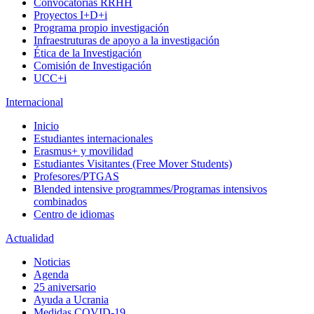
Convocatorias RRHH
Proyectos I+D+i
Programa propio investigación
Infraestruturas de apoyo a la investigación
Ética de la Investigación
Comisión de Investigación
UCC+i
Internacional
Inicio
Estudiantes internacionales
Erasmus+ y movilidad
Estudiantes Visitantes (Free Mover Students)
Profesores/PTGAS
Blended intensive programmes/Programas intensivos
combinados
Centro de idiomas
Actualidad
Noticias
Agenda
25 aniversario
Ayuda a Ucrania
Medidas COVID-19