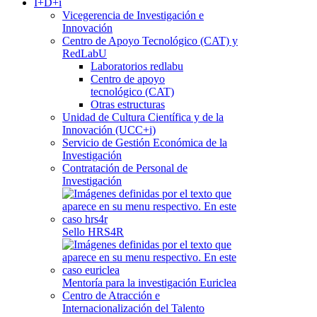
I+D+i
Vicegerencia de Investigación e
Innovación
Centro de Apoyo Tecnológico (CAT) y
RedLabU
Laboratorios redlabu
Centro de apoyo
tecnológico (CAT)
Otras estructuras
Unidad de Cultura Científica y de la
Innovación (UCC+i)
Servicio de Gestión Económica de la
Investigación
Contratación de Personal de
Investigación
Sello HRS4R
Mentoría para la investigación Euriclea
Centro de Atracción e
Internacionalización del Talento