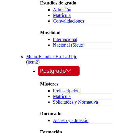
Estudios de grado
Admisión
Matrícula
Convalidaciones
Movilidad
Internacional
Nacional (Sicue)
Menu-Estudiar-En-La-Urjc
(item2)
Postgrado
Másteres
Preinscripción
Matrícula
Solicitudes y Normativa
Doctorado
Acceso y admisión
Formación