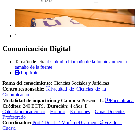
búsqueda
1
Comunicación Digital
Tamaño de letra
disminuir el tamaño de la fuente
aumentar
tamaño de la fuente
Imprimir
Rama del conocimiento:
Ciencias Sociales y Jurídicas
Facultad de Ciencias de la
Centro responsable:
Comunicación
Fuenlabrada
Modalidad de impartición y Campus:
Presencial -
Créditos:
240 ECTS.
Duración:
4 años.
I
Calendario académico
Horario
Exámenes
Guías Docentes
Profesorado
Coordinador:
Prof.ª Dra. D.ª María del Carmen Gálvez de la
Cuesta