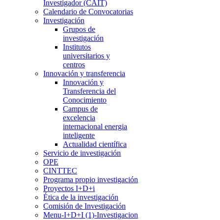
Investigador (CAIT)
Calendario de Convocatorias
Investigación
Grupos de
investigación
Institutos
universitarios y
centros
Innovación y transferencia
Innovación y
Transferencia del
Conocimiento
Campus de
excelencia
internacional energia
inteligente
Actualidad científica
Servicio de investigación
OPE
CINTTEC
Programa propio investigación
Proyectos I+D+i
Ética de la investigación
Comisión de Investigación
Menu-I+D+I (1)-Investigacion