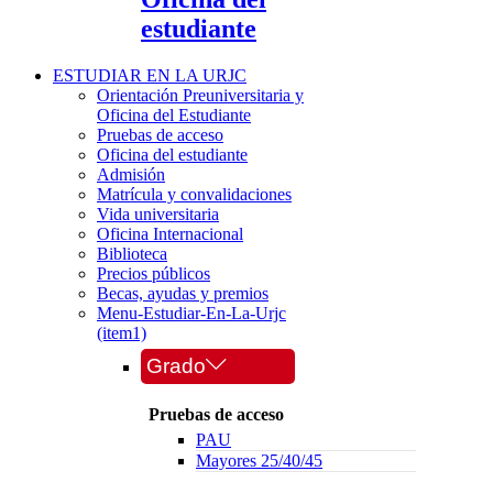
estudiante
ESTUDIAR EN LA URJC
Orientación Preuniversitaria y
Oficina del Estudiante
Pruebas de acceso
Oficina del estudiante
Admisión
Matrícula y convalidaciones
Vida universitaria
Oficina Internacional
Biblioteca
Precios públicos
Becas, ayudas y premios
Menu-Estudiar-En-La-Urjc
(item1)
Grado
Pruebas de acceso
PAU
Mayores 25/40/45