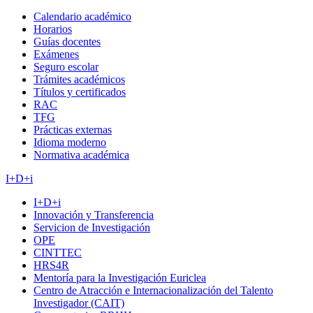
Calendario académico
Horarios
Guías docentes
Exámenes
Seguro escolar
Trámites académicos
Títulos y certificados
RAC
TFG
Prácticas externas
Idioma moderno
Normativa académica
I+D+i
I+D+i
Innovación y Transferencia
Servicion de Investigación
OPE
CINTTEC
HRS4R
Mentoría para la Investigación Euriclea
Centro de Atracción e Internacionalización del Talento
Investigador (CAIT)