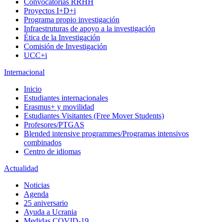
Convocatorias RRHH
Proyectos I+D+i
Programa propio investigación
Infraestruturas de apoyo a la investigación
Ética de la Investigación
Comisión de Investigación
UCC+i
Internacional
Inicio
Estudiantes internacionales
Erasmus+ y movilidad
Estudiantes Visitantes (Free Mover Students)
Profesores/PTGAS
Blended intensive programmes/Programas intensivos
combinados
Centro de idiomas
Actualidad
Noticias
Agenda
25 aniversario
Ayuda a Ucrania
Medidas COVID-19