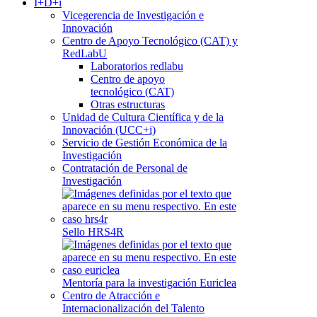
I+D+i
Vicegerencia de Investigación e
Innovación
Centro de Apoyo Tecnológico (CAT) y
RedLabU
Laboratorios redlabu
Centro de apoyo
tecnológico (CAT)
Otras estructuras
Unidad de Cultura Científica y de la
Innovación (UCC+i)
Servicio de Gestión Económica de la
Investigación
Contratación de Personal de
Investigación
Sello HRS4R
Mentoría para la investigación Euriclea
Centro de Atracción e
Internacionalización del Talento