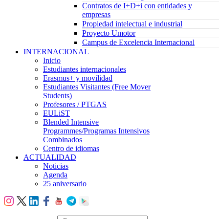
Contratos de I+D+i con entidades y
empresas
Propiedad intelectual e industrial
Proyecto Umotor
Campus de Excelencia Internacional
INTERNACIONAL
Inicio
Estudiantes internacionales
Erasmus+ y movilidad
Estudiantes Visitantes (Free Mover
Students)
Profesores / PTGAS
EULiST
Blended Intensive
Programmes/Programas Intensivos
Combinados
Centro de idiomas
ACTUALIDAD
Noticias
Agenda
25 aniversario