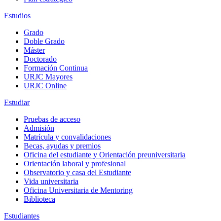
Estudios
Grado
Doble Grado
Máster
Doctorado
Formación Continua
URJC Mayores
URJC Online
Estudiar
Pruebas de acceso
Admisión
Matrícula y convalidaciones
Becas, ayudas y premios
Oficina del estudiante y Orientación preuniversitaria
Orientación laboral y profesional
Observatorio y casa del Estudiante
Vida universitaria
Oficina Universitaria de Mentoring
Biblioteca
Estudiantes