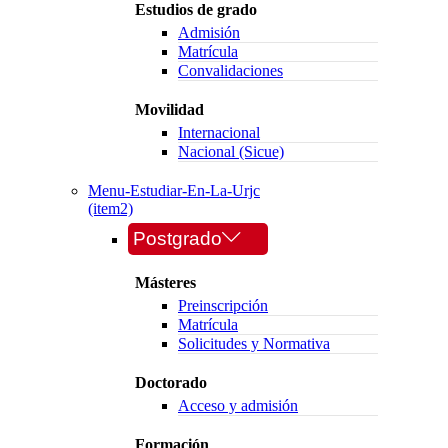
Estudios de grado
Admisión
Matrícula
Convalidaciones
Movilidad
Internacional
Nacional (Sicue)
Menu-Estudiar-En-La-Urjc
(item2)
Postgrado
Másteres
Preinscripción
Matrícula
Solicitudes y Normativa
Doctorado
Acceso y admisión
Formación