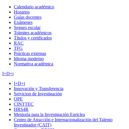
Calendario académico
Horarios
Guías docentes
Exámenes
Seguro escolar
Trámites académicos
Títulos y certificados
RAC
TFG
Prácticas externas
Idioma moderno
Normativa académica
I+D+i
I+D+i
Innovación y Transferencia
Servicion de Investigación
OPE
CINTTEC
HRS4R
Mentoría para la Investigación Euriclea
Centro de Atracción e Internacionalización del Talento
Investigador (CAIT)