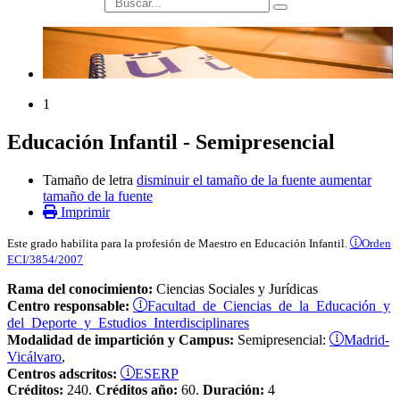
búsqueda
1
Educación Infantil - Semipresencial
Tamaño de letra
disminuir el tamaño de la fuente
aumentar
tamaño de la fuente
Imprimir
Orden
Este grado habilita para la profesión de Maestro en Educación Infantil.
ECI/3854/2007
Rama del conocimiento:
Ciencias Sociales y Jurídicas
Facultad de Ciencias de la Educación y
Centro responsable:
del Deporte y Estudios Interdisciplinares
Madrid-
Modalidad de impartición y Campus:
Semipresencial:
Vicálvaro
,
ESERP
Centros adscritos:
Créditos:
240.
Créditos año:
60.
Duración:
4