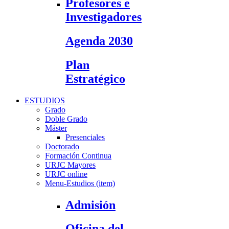
Profesores e
Investigadores
Agenda 2030
Plan
Estratégico
ESTUDIOS
Grado
Doble Grado
Máster
Presenciales
Doctorado
Formación Continua
URJC Mayores
URJC online
Menu-Estudios (item)
Admisión
Oficina del