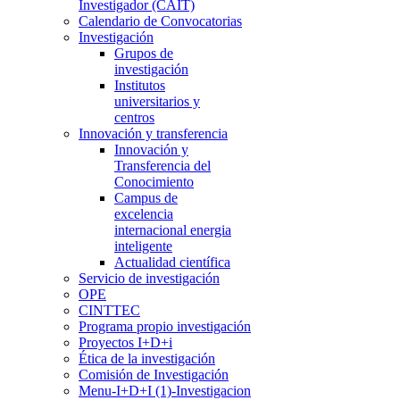
Investigador (CAIT)
Calendario de Convocatorias
Investigación
Grupos de
investigación
Institutos
universitarios y
centros
Innovación y transferencia
Innovación y
Transferencia del
Conocimiento
Campus de
excelencia
internacional energia
inteligente
Actualidad científica
Servicio de investigación
OPE
CINTTEC
Programa propio investigación
Proyectos I+D+i
Ética de la investigación
Comisión de Investigación
Menu-I+D+I (1)-Investigacion