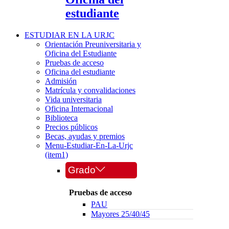
estudiante
ESTUDIAR EN LA URJC
Orientación Preuniversitaria y
Oficina del Estudiante
Pruebas de acceso
Oficina del estudiante
Admisión
Matrícula y convalidaciones
Vida universitaria
Oficina Internacional
Biblioteca
Precios públicos
Becas, ayudas y premios
Menu-Estudiar-En-La-Urjc
(item1)
Grado
Pruebas de acceso
PAU
Mayores 25/40/45