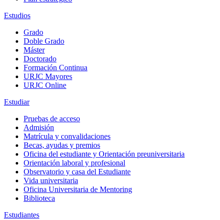
Estudios
Grado
Doble Grado
Máster
Doctorado
Formación Continua
URJC Mayores
URJC Online
Estudiar
Pruebas de acceso
Admisión
Matrícula y convalidaciones
Becas, ayudas y premios
Oficina del estudiante y Orientación preuniversitaria
Orientación laboral y profesional
Observatorio y casa del Estudiante
Vida universitaria
Oficina Universitaria de Mentoring
Biblioteca
Estudiantes