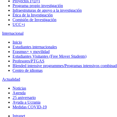
Proyectos I+D+i
Programa propio investigación
Infraestruturas de apoyo a la investigación
Ética de la Investigación
Comisión de Investigación
UCC+i
Internacional
Inicio
Estudiantes internacionales
Erasmus+ y movilidad
Estudiantes Visitantes (Free Mover Students)
Profesores/PTGAS
Blended intensive programmes/Programas intensivos combinad
Centro de idiomas
Actualidad
Noticias
Agenda
25 aniversario
Ayuda a Ucrania
Medidas COVID-19
Intranet