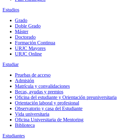
Estudios
Grado
Doble Grado
Máster
Doctorado
Formación Continua
URJC Mayores
URJC Online
Estudiar
Pruebas de acceso
Admisión
Matrícula y convalidaciones
Becas, ayudas y premios
Oficina del estudiante y Orientación preuniversitaria
Orientación laboral y profesional
Observatorio y casa del Estudiante
Vida universitaria
Oficina Universitaria de Mentoring
Biblioteca
Estudiantes