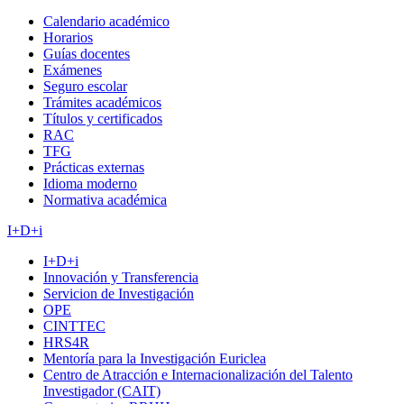
Calendario académico
Horarios
Guías docentes
Exámenes
Seguro escolar
Trámites académicos
Títulos y certificados
RAC
TFG
Prácticas externas
Idioma moderno
Normativa académica
I+D+i
I+D+i
Innovación y Transferencia
Servicion de Investigación
OPE
CINTTEC
HRS4R
Mentoría para la Investigación Euriclea
Centro de Atracción e Internacionalización del Talento
Investigador (CAIT)