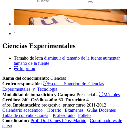
búsqueda
1
Ciencias Experimentales
Tamaño de letra
disminuir el tamaño de la fuente
aumentar
tamaño de la fuente
Imprimir
Rama del conocimiento:
Ciencias
Escuela Superior de Ciencias
Centro responsable:
Experimentales y Tecnología
Móstoles
Modalidad de impartición y Campus:
Presencial -
Créditos:
240.
Créditos año:
60.
Duración:
4
años.
Implantación:
progresiva, primer curso 2011-2012
Calendario académico
Horario
Examenes
Guías Docentes
Tabla de convalidaciones
Profesorado
Folleto
Coordinador:
Prof. Dr. D. Inés Pérez Mariño
Coordinadores de
curso