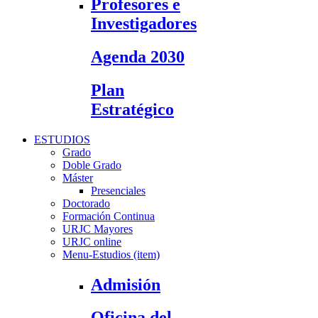
Profesores e
Investigadores
Agenda 2030
Plan
Estratégico
ESTUDIOS
Grado
Doble Grado
Máster
Presenciales
Doctorado
Formación Continua
URJC Mayores
URJC online
Menu-Estudios (item)
Admisión
Oficina del