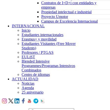
Contratos de I+D+i con entidades y
empresas
Propiedad intelectual e industrial
Proyecto Umotor
Campus de Excelencia Internacional
INTERNACIONAL
Inicio
Estudiantes internacionales
Erasmus+ y movilidad
Estudiantes Visitantes (Free Mover
Students)
Profesores / PTGAS
EULiST
Blended Intensive
Programmes/Programas Intensivos
Combinados
Centro de idiomas
ACTUALIDAD
Noticias
Agenda
25 aniversario