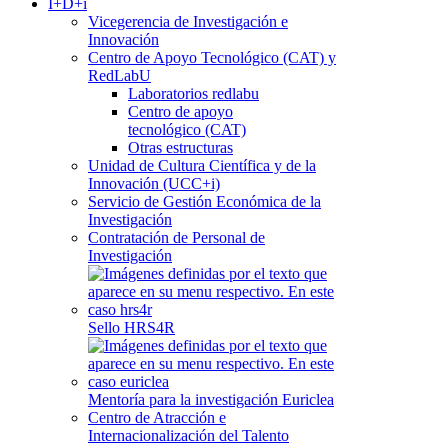
I+D+i
Vicegerencia de Investigación e
Innovación
Centro de Apoyo Tecnológico (CAT) y
RedLabU
Laboratorios redlabu
Centro de apoyo
tecnológico (CAT)
Otras estructuras
Unidad de Cultura Científica y de la
Innovación (UCC+i)
Servicio de Gestión Económica de la
Investigación
Contratación de Personal de
Investigación
Sello HRS4R
Mentoría para la investigación Euriclea
Centro de Atracción e
Internacionalización del Talento