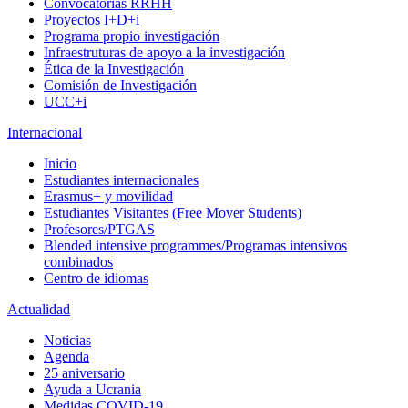
Convocatorias RRHH
Proyectos I+D+i
Programa propio investigación
Infraestruturas de apoyo a la investigación
Ética de la Investigación
Comisión de Investigación
UCC+i
Internacional
Inicio
Estudiantes internacionales
Erasmus+ y movilidad
Estudiantes Visitantes (Free Mover Students)
Profesores/PTGAS
Blended intensive programmes/Programas intensivos
combinados
Centro de idiomas
Actualidad
Noticias
Agenda
25 aniversario
Ayuda a Ucrania
Medidas COVID-19