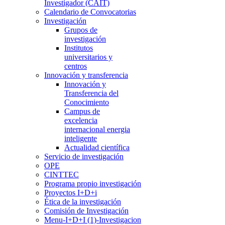
Investigador (CAIT)
Calendario de Convocatorias
Investigación
Grupos de
investigación
Institutos
universitarios y
centros
Innovación y transferencia
Innovación y
Transferencia del
Conocimiento
Campus de
excelencia
internacional energia
inteligente
Actualidad científica
Servicio de investigación
OPE
CINTTEC
Programa propio investigación
Proyectos I+D+i
Ética de la investigación
Comisión de Investigación
Menu-I+D+I (1)-Investigacion