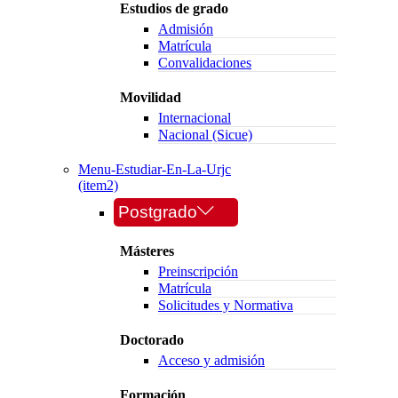
Estudios de grado
Admisión
Matrícula
Convalidaciones
Movilidad
Internacional
Nacional (Sicue)
Menu-Estudiar-En-La-Urjc
(item2)
Postgrado
Másteres
Preinscripción
Matrícula
Solicitudes y Normativa
Doctorado
Acceso y admisión
Formación