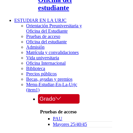
estudiante
ESTUDIAR EN LA URJC
Orientación Preuniversitaria y
Oficina del Estudiante
Pruebas de acceso
Oficina del estudiante
Admisión
Matrícula y convalidaciones
Vida universitaria
Oficina Internacional
Biblioteca
Precios públicos
Becas, ayudas y premios
Menu-Estudiar-En-La-Urjc
(item1)
Grado
Pruebas de acceso
PAU
Mayores 25/40/45