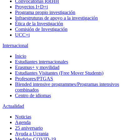
Convocatorias RRHH
Proyectos I+D+i
Programa propio investigación
Infraestruturas de apoyo a la investigación
Ética de la Investigación
Comisión de Investigación
UCC+i
Internacional
Inicio
Estudiantes internacionales
Erasmus+ y movilidad
Estudiantes Visitantes (Free Mover Students)
Profesores/PTGAS
Blended intensive programmes/Programas intensivos
combinados
Centro de idiomas
Actualidad
Noticias
Agenda
25 aniversario
Ayuda a Ucrania
Medidas COVID-19