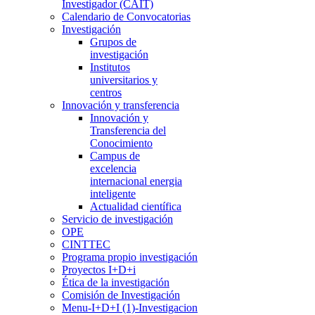
Investigador (CAIT)
Calendario de Convocatorias
Investigación
Grupos de
investigación
Institutos
universitarios y
centros
Innovación y transferencia
Innovación y
Transferencia del
Conocimiento
Campus de
excelencia
internacional energia
inteligente
Actualidad científica
Servicio de investigación
OPE
CINTTEC
Programa propio investigación
Proyectos I+D+i
Ética de la investigación
Comisión de Investigación
Menu-I+D+I (1)-Investigacion