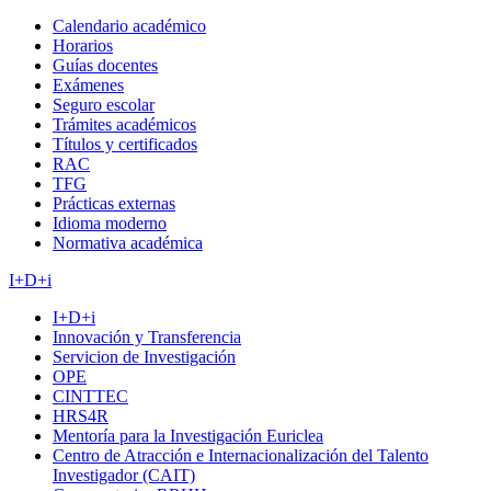
Calendario académico
Horarios
Guías docentes
Exámenes
Seguro escolar
Trámites académicos
Títulos y certificados
RAC
TFG
Prácticas externas
Idioma moderno
Normativa académica
I+D+i
I+D+i
Innovación y Transferencia
Servicion de Investigación
OPE
CINTTEC
HRS4R
Mentoría para la Investigación Euriclea
Centro de Atracción e Internacionalización del Talento
Investigador (CAIT)