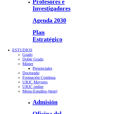
Profesores e
Investigadores
Agenda 2030
Plan
Estratégico
ESTUDIOS
Grado
Doble Grado
Máster
Presenciales
Doctorado
Formación Continua
URJC Mayores
URJC online
Menu-Estudios (item)
Admisión
Oficina del