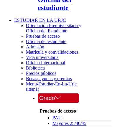
estudiante
ESTUDIAR EN LA URJC
Orientación Preuniversitaria y
Oficina del Estudiante
Pruebas de acceso
Oficina del estudiante
Admisión
Matrícula y convalidaciones
Vida universitaria
Oficina Internacional
Biblioteca
Precios públicos
Becas, ayudas y premios
Menu-Estudiar-En-La-Urjc
(item1)
Grado
Pruebas de acceso
PAU
Mayores 25/40/45