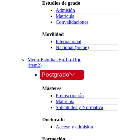
Estudios de grado
Admisión
Matrícula
Convalidaciones
Movilidad
Internacional
Nacional (Sicue)
Menu-Estudiar-En-La-Urjc
(item2)
Postgrado
Másteres
Preinscripción
Matrícula
Solicitudes y Normativa
Doctorado
Acceso y admisión
Formación