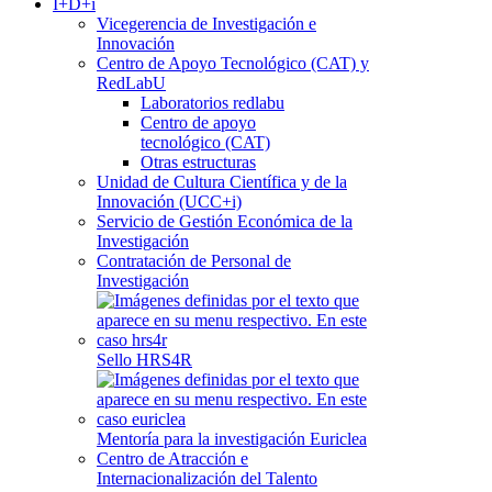
I+D+i
Vicegerencia de Investigación e
Innovación
Centro de Apoyo Tecnológico (CAT) y
RedLabU
Laboratorios redlabu
Centro de apoyo
tecnológico (CAT)
Otras estructuras
Unidad de Cultura Científica y de la
Innovación (UCC+i)
Servicio de Gestión Económica de la
Investigación
Contratación de Personal de
Investigación
Sello HRS4R
Mentoría para la investigación Euriclea
Centro de Atracción e
Internacionalización del Talento