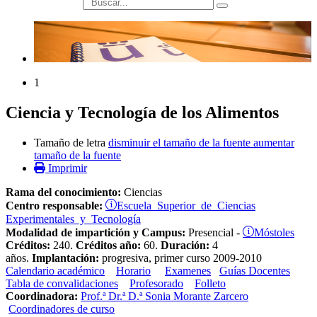
búsqueda
1
Ciencia y Tecnología de los Alimentos
Tamaño de letra
disminuir el tamaño de la fuente
aumentar
tamaño de la fuente
Imprimir
Rama del conocimiento:
Ciencias
Escuela Superior de Ciencias
Centro responsable:
Experimentales y Tecnología
Móstoles
Modalidad de impartición y Campus:
Presencial -
Créditos:
240.
Créditos año:
60.
Duración:
4
años.
Implantación:
progresiva, primer curso 2009-2010
Calendario académico
Horario
Examenes
Guías Docentes
Tabla de convalidaciones
Profesorado
Folleto
Coordinadora:
Prof.ª Dr.ª D.ª Sonia Morante Zarcero
Coordinadores de curso