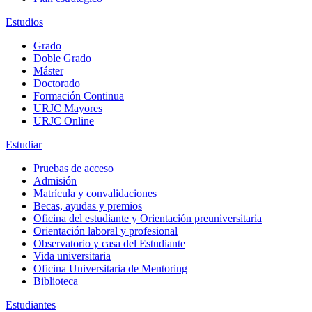
Estudios
Grado
Doble Grado
Máster
Doctorado
Formación Continua
URJC Mayores
URJC Online
Estudiar
Pruebas de acceso
Admisión
Matrícula y convalidaciones
Becas, ayudas y premios
Oficina del estudiante y Orientación preuniversitaria
Orientación laboral y profesional
Observatorio y casa del Estudiante
Vida universitaria
Oficina Universitaria de Mentoring
Biblioteca
Estudiantes