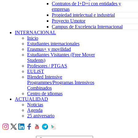
Contratos de I+D+i con entidades y
empresas
Propiedad intelectual e industrial
Proyecto Umotor
Campus de Excelencia Internacional
INTERNACIONAL
Inicio
Estudiantes internacionales
Erasmus+ y movilidad
Estudiantes Visitantes (Free Mover
Students)
Profesores / PTGAS
EULiST
Blended Intensive
Programmes/Programas Intensivos
Combinados
Centro de idiomas
ACTUALIDAD
Noticias
Agenda
25 aniversario