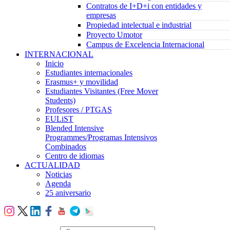
Contratos de I+D+i con entidades y
empresas
Propiedad intelectual e industrial
Proyecto Umotor
Campus de Excelencia Internacional
INTERNACIONAL
Inicio
Estudiantes internacionales
Erasmus+ y movilidad
Estudiantes Visitantes (Free Mover
Students)
Profesores / PTGAS
EULiST
Blended Intensive
Programmes/Programas Intensivos
Combinados
Centro de idiomas
ACTUALIDAD
Noticias
Agenda
25 aniversario