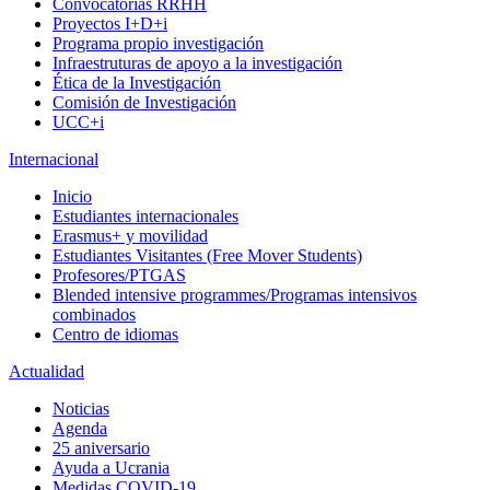
Convocatorias RRHH
Proyectos I+D+i
Programa propio investigación
Infraestruturas de apoyo a la investigación
Ética de la Investigación
Comisión de Investigación
UCC+i
Internacional
Inicio
Estudiantes internacionales
Erasmus+ y movilidad
Estudiantes Visitantes (Free Mover Students)
Profesores/PTGAS
Blended intensive programmes/Programas intensivos
combinados
Centro de idiomas
Actualidad
Noticias
Agenda
25 aniversario
Ayuda a Ucrania
Medidas COVID-19