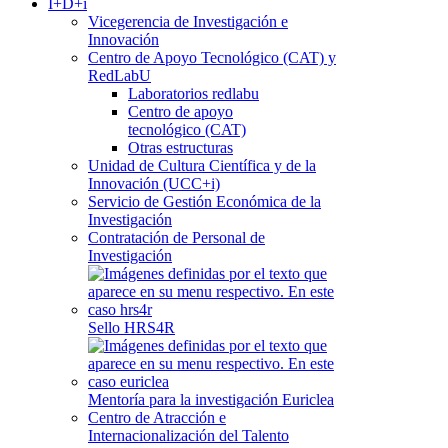
I+D+i
Vicegerencia de Investigación e
Innovación
Centro de Apoyo Tecnológico (CAT) y
RedLabU
Laboratorios redlabu
Centro de apoyo
tecnológico (CAT)
Otras estructuras
Unidad de Cultura Científica y de la
Innovación (UCC+i)
Servicio de Gestión Económica de la
Investigación
Contratación de Personal de
Investigación
Sello HRS4R
Mentoría para la investigación Euriclea
Centro de Atracción e
Internacionalización del Talento