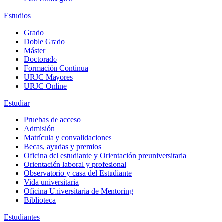
Estudios
Grado
Doble Grado
Máster
Doctorado
Formación Continua
URJC Mayores
URJC Online
Estudiar
Pruebas de acceso
Admisión
Matrícula y convalidaciones
Becas, ayudas y premios
Oficina del estudiante y Orientación preuniversitaria
Orientación laboral y profesional
Observatorio y casa del Estudiante
Vida universitaria
Oficina Universitaria de Mentoring
Biblioteca
Estudiantes