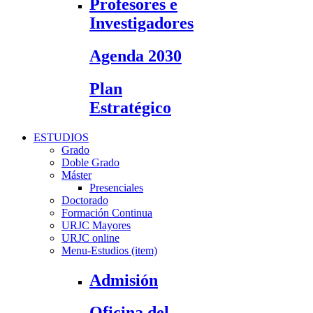
Profesores e
Investigadores
Agenda 2030
Plan
Estratégico
ESTUDIOS
Grado
Doble Grado
Máster
Presenciales
Doctorado
Formación Continua
URJC Mayores
URJC online
Menu-Estudios (item)
Admisión
Oficina del