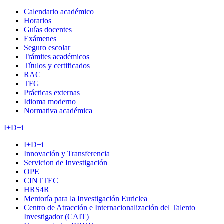
Calendario académico
Horarios
Guías docentes
Exámenes
Seguro escolar
Trámites académicos
Títulos y certificados
RAC
TFG
Prácticas externas
Idioma moderno
Normativa académica
I+D+i
I+D+i
Innovación y Transferencia
Servicion de Investigación
OPE
CINTTEC
HRS4R
Mentoría para la Investigación Euriclea
Centro de Atracción e Internacionalización del Talento
Investigador (CAIT)