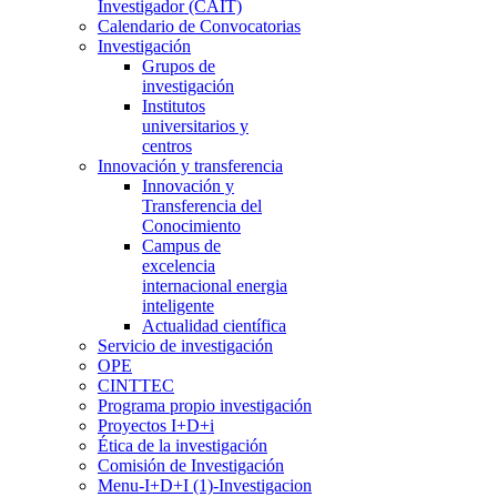
Investigador (CAIT)
Calendario de Convocatorias
Investigación
Grupos de
investigación
Institutos
universitarios y
centros
Innovación y transferencia
Innovación y
Transferencia del
Conocimiento
Campus de
excelencia
internacional energia
inteligente
Actualidad científica
Servicio de investigación
OPE
CINTTEC
Programa propio investigación
Proyectos I+D+i
Ética de la investigación
Comisión de Investigación
Menu-I+D+I (1)-Investigacion