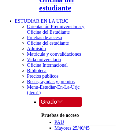
estudiante
ESTUDIAR EN LA URJC
Orientación Preuniversitaria y
Oficina del Estudiante
Pruebas de acceso
Oficina del estudiante
Admisión
Matrícula y convalidaciones
Vida universitaria
Oficina Internacional
Biblioteca
Precios públicos
Becas, ayudas y premios
Menu-Estudiar-En-La-Urjc
(item1)
Grado
Pruebas de acceso
PAU
Mayores 25/40/45