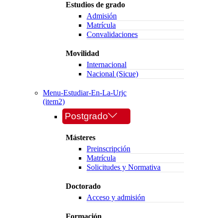
Estudios de grado
Admisión
Matrícula
Convalidaciones
Movilidad
Internacional
Nacional (Sicue)
Menu-Estudiar-En-La-Urjc
(item2)
Postgrado
Másteres
Preinscripción
Matrícula
Solicitudes y Normativa
Doctorado
Acceso y admisión
Formación