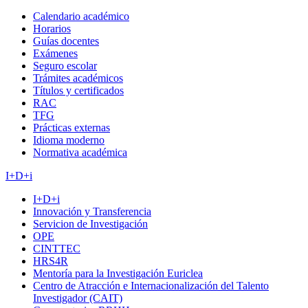
Calendario académico
Horarios
Guías docentes
Exámenes
Seguro escolar
Trámites académicos
Títulos y certificados
RAC
TFG
Prácticas externas
Idioma moderno
Normativa académica
I+D+i
I+D+i
Innovación y Transferencia
Servicion de Investigación
OPE
CINTTEC
HRS4R
Mentoría para la Investigación Euriclea
Centro de Atracción e Internacionalización del Talento
Investigador (CAIT)