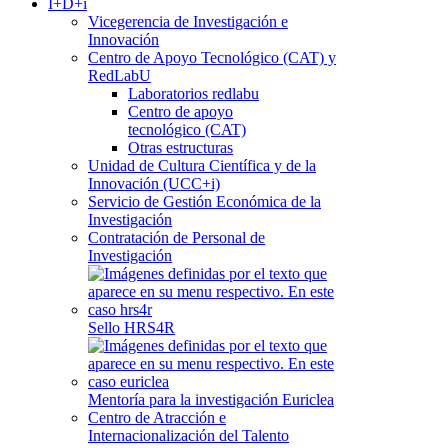
I+D+i
Vicegerencia de Investigación e
Innovación
Centro de Apoyo Tecnológico (CAT) y
RedLabU
Laboratorios redlabu
Centro de apoyo
tecnológico (CAT)
Otras estructuras
Unidad de Cultura Científica y de la
Innovación (UCC+i)
Servicio de Gestión Económica de la
Investigación
Contratación de Personal de
Investigación
Sello HRS4R
Mentoría para la investigación Euriclea
Centro de Atracción e
Internacionalización del Talento