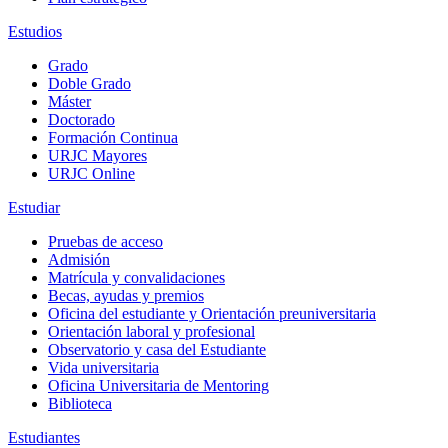
Estudios
Grado
Doble Grado
Máster
Doctorado
Formación Continua
URJC Mayores
URJC Online
Estudiar
Pruebas de acceso
Admisión
Matrícula y convalidaciones
Becas, ayudas y premios
Oficina del estudiante y Orientación preuniversitaria
Orientación laboral y profesional
Observatorio y casa del Estudiante
Vida universitaria
Oficina Universitaria de Mentoring
Biblioteca
Estudiantes