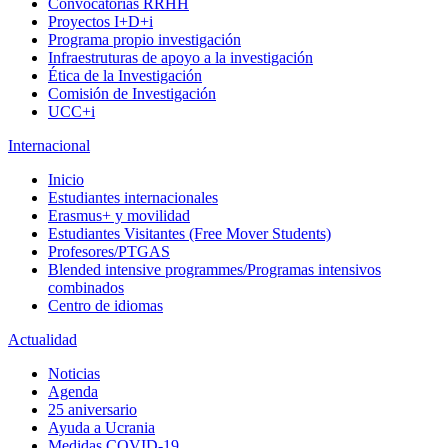
Convocatorias RRHH
Proyectos I+D+i
Programa propio investigación
Infraestruturas de apoyo a la investigación
Ética de la Investigación
Comisión de Investigación
UCC+i
Internacional
Inicio
Estudiantes internacionales
Erasmus+ y movilidad
Estudiantes Visitantes (Free Mover Students)
Profesores/PTGAS
Blended intensive programmes/Programas intensivos
combinados
Centro de idiomas
Actualidad
Noticias
Agenda
25 aniversario
Ayuda a Ucrania
Medidas COVID-19