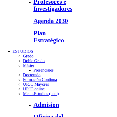
Profesores e
Investigadores
Agenda 2030
Plan
Estratégico
ESTUDIOS
Grado
Doble Grado
Máster
Presenciales
Doctorado
Formación Continua
URJC Mayores
URJC online
Menu-Estudios (item)
Admisión
Oficina del