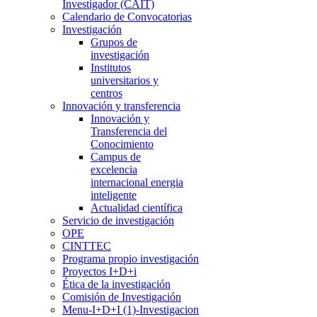
Investigador (CAIT)
Calendario de Convocatorias
Investigación
Grupos de
investigación
Institutos
universitarios y
centros
Innovación y transferencia
Innovación y
Transferencia del
Conocimiento
Campus de
excelencia
internacional energia
inteligente
Actualidad científica
Servicio de investigación
OPE
CINTTEC
Programa propio investigación
Proyectos I+D+i
Ética de la investigación
Comisión de Investigación
Menu-I+D+I (1)-Investigacion