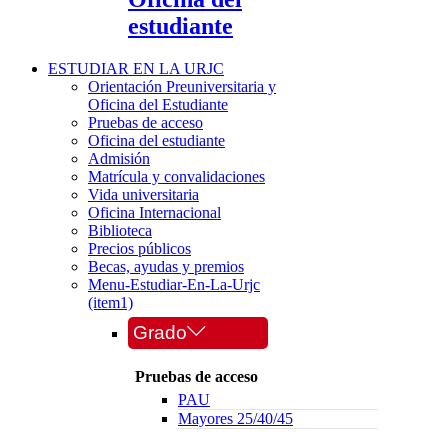
estudiante
ESTUDIAR EN LA URJC
Orientación Preuniversitaria y
Oficina del Estudiante
Pruebas de acceso
Oficina del estudiante
Admisión
Matrícula y convalidaciones
Vida universitaria
Oficina Internacional
Biblioteca
Precios públicos
Becas, ayudas y premios
Menu-Estudiar-En-La-Urjc
(item1)
Grado
Pruebas de acceso
PAU
Mayores 25/40/45