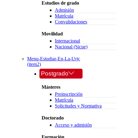
Estudios de grado
Admisión
Matrícula
Convalidaciones
Movilidad
Internacional
Nacional (Sicue)
Menu-Estudiar-En-La-Urjc
(item2)
Postgrado
Másteres
Preinscripción
Matrícula
Solicitudes y Normativa
Doctorado
Acceso y admisión
Formación