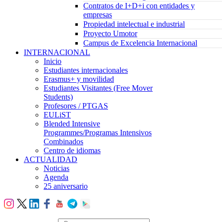
Contratos de I+D+i con entidades y
empresas
Propiedad intelectual e industrial
Proyecto Umotor
Campus de Excelencia Internacional
INTERNACIONAL
Inicio
Estudiantes internacionales
Erasmus+ y movilidad
Estudiantes Visitantes (Free Mover
Students)
Profesores / PTGAS
EULiST
Blended Intensive
Programmes/Programas Intensivos
Combinados
Centro de idiomas
ACTUALIDAD
Noticias
Agenda
25 aniversario