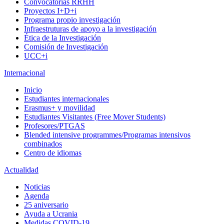
Convocatorias RRHH
Proyectos I+D+i
Programa propio investigación
Infraestruturas de apoyo a la investigación
Ética de la Investigación
Comisión de Investigación
UCC+i
Internacional
Inicio
Estudiantes internacionales
Erasmus+ y movilidad
Estudiantes Visitantes (Free Mover Students)
Profesores/PTGAS
Blended intensive programmes/Programas intensivos
combinados
Centro de idiomas
Actualidad
Noticias
Agenda
25 aniversario
Ayuda a Ucrania
Medidas COVID-19