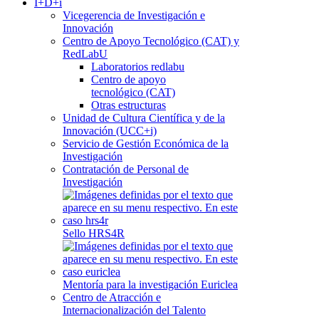
I+D+i
Vicegerencia de Investigación e
Innovación
Centro de Apoyo Tecnológico (CAT) y
RedLabU
Laboratorios redlabu
Centro de apoyo
tecnológico (CAT)
Otras estructuras
Unidad de Cultura Científica y de la
Innovación (UCC+i)
Servicio de Gestión Económica de la
Investigación
Contratación de Personal de
Investigación
Sello HRS4R
Mentoría para la investigación Euriclea
Centro de Atracción e
Internacionalización del Talento