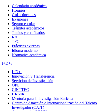
Calendario académico
Horarios
Guías docentes
Exámenes
Seguro escolar
Trámites académicos
Títulos y certificados
RAC
TFG
Prácticas externas
Idioma moderno
Normativa académica
I+D+i
I+D+i
Innovación y Transferencia
Servicion de Investigación
OPE
CINTTEC
HRS4R
Mentoría para la Investigación Euriclea
Centro de Atracción e Internacionalización del Talento
Investigador (CAIT)