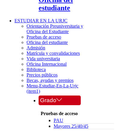
estudiante
ESTUDIAR EN LA URJC
Orientación Preuniversitaria y
Oficina del Estudiante
Pruebas de acceso
Oficina del estudiante
Admisión
Matrícula y convalidaciones
Vida universitaria
Oficina Internacional
Biblioteca
Precios públicos
Becas, ayudas y premios
Menu-Estudiar-En-La-Urjc
(item1)
Grado
Pruebas de acceso
PAU
Mayores 25/40/45