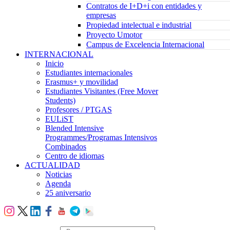
Contratos de I+D+i con entidades y
empresas
Propiedad intelectual e industrial
Proyecto Umotor
Campus de Excelencia Internacional
INTERNACIONAL
Inicio
Estudiantes internacionales
Erasmus+ y movilidad
Estudiantes Visitantes (Free Mover
Students)
Profesores / PTGAS
EULiST
Blended Intensive
Programmes/Programas Intensivos
Combinados
Centro de idiomas
ACTUALIDAD
Noticias
Agenda
25 aniversario