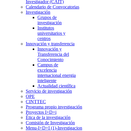
Investigador (CAIT)
Calendario de Convocatorias
Investigación
Grupos de
investigación
Institutos
universitarios y
centros
Innovación y transferencia
Innovación y
Transferencia del
Conocimiento
Campus de
excelencia
internacional energia
inteligente
Actualidad científica
Servicio de investigación
OPE
CINTTEC
Programa propio investigación
Proyectos I+D+i
Ética de la investigación
Comisión de Investigación
Menu-I+D+I (1)-Investigacion