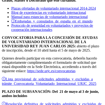
Grado, Máster o Doctorado que esté cursando.
Plazas ofertadas de voluntariado internacional 2014-2024
Blog de experiencias en voluntariado internacional
Manual para estancias de voluntariado internacional
Embajadas y consulados de españa en el mundo
Protocolo de seguridad en voluntariados y proyectos de
cooperación internacionales
CONVOCATORIA PARA LA CONCESIÓN DE AYUDAS
DE VOLUNTARIADO INTERNACIONAL DE LA
UNIVERSIDAD REY JUAN CARLOS 2025:
abierto el plazo
de inscripción, desde el 10 abril hasta el 5 de mayo de 2025.
Quienes deseéis participar en esta convocatoria, deberéis hacerlo
obligatoriamente cumplimentando el formulario de solicitud que
estará disponible en la Sede Electrónica, accediendo a través del
siguiente enlace:
https://sede.urjc.es/convocatorias
Lista provisional de solicitudes admitidas y excluidas a
trámite Convocatoria Voluntariado Internacional URJC 2025
PLAZO DE SUBSANACIÓN: Del 21 de mayo al 3 de junio,
ambos incluidos
Resolución definitiva de solicitudes admitidas y excluidas de