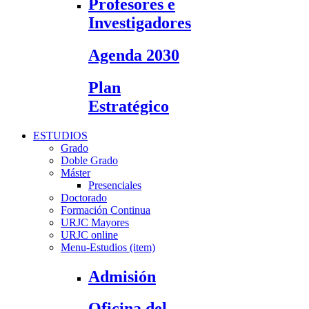
Profesores e
Investigadores
Agenda 2030
Plan
Estratégico
ESTUDIOS
Grado
Doble Grado
Máster
Presenciales
Doctorado
Formación Continua
URJC Mayores
URJC online
Menu-Estudios (item)
Admisión
Oficina del