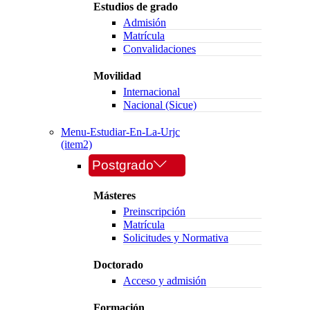
Estudios de grado
Admisión
Matrícula
Convalidaciones
Movilidad
Internacional
Nacional (Sicue)
Menu-Estudiar-En-La-Urjc
(item2)
Postgrado
Másteres
Preinscripción
Matrícula
Solicitudes y Normativa
Doctorado
Acceso y admisión
Formación