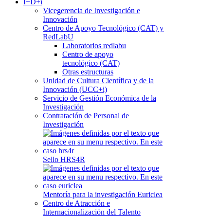
I+D+i
Vicegerencia de Investigación e
Innovación
Centro de Apoyo Tecnológico (CAT) y
RedLabU
Laboratorios redlabu
Centro de apoyo
tecnológico (CAT)
Otras estructuras
Unidad de Cultura Científica y de la
Innovación (UCC+i)
Servicio de Gestión Económica de la
Investigación
Contratación de Personal de
Investigación
Sello HRS4R
Mentoría para la investigación Euriclea
Centro de Atracción e
Internacionalización del Talento