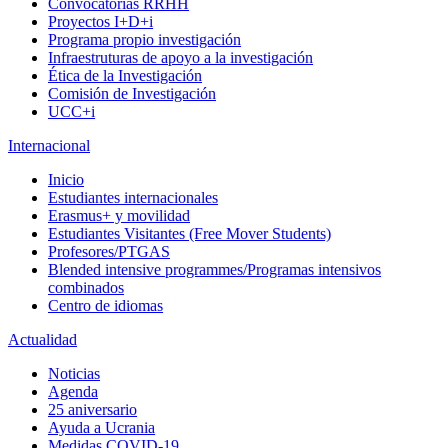
Convocatorias RRHH
Proyectos I+D+i
Programa propio investigación
Infraestruturas de apoyo a la investigación
Ética de la Investigación
Comisión de Investigación
UCC+i
Internacional
Inicio
Estudiantes internacionales
Erasmus+ y movilidad
Estudiantes Visitantes (Free Mover Students)
Profesores/PTGAS
Blended intensive programmes/Programas intensivos
combinados
Centro de idiomas
Actualidad
Noticias
Agenda
25 aniversario
Ayuda a Ucrania
Medidas COVID-19