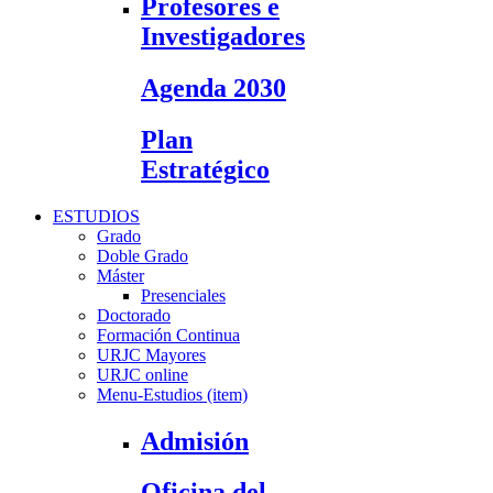
Profesores e
Investigadores
Agenda 2030
Plan
Estratégico
ESTUDIOS
Grado
Doble Grado
Máster
Presenciales
Doctorado
Formación Continua
URJC Mayores
URJC online
Menu-Estudios (item)
Admisión
Oficina del