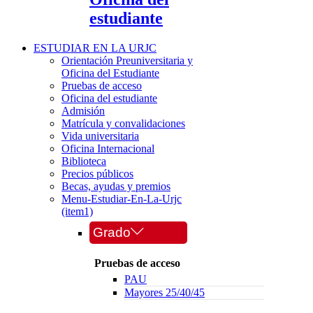
estudiante
ESTUDIAR EN LA URJC
Orientación Preuniversitaria y
Oficina del Estudiante
Pruebas de acceso
Oficina del estudiante
Admisión
Matrícula y convalidaciones
Vida universitaria
Oficina Internacional
Biblioteca
Precios públicos
Becas, ayudas y premios
Menu-Estudiar-En-La-Urjc
(item1)
Grado
Pruebas de acceso
PAU
Mayores 25/40/45