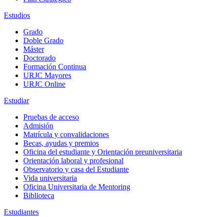
Estudios
Grado
Doble Grado
Máster
Doctorado
Formación Continua
URJC Mayores
URJC Online
Estudiar
Pruebas de acceso
Admisión
Matrícula y convalidaciones
Becas, ayudas y premios
Oficina del estudiante y Orientación preuniversitaria
Orientación laboral y profesional
Observatorio y casa del Estudiante
Vida universitaria
Oficina Universitaria de Mentoring
Biblioteca
Estudiantes