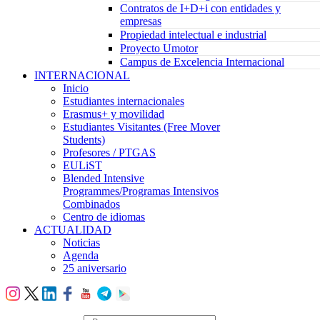
Contratos de I+D+i con entidades y
empresas
Propiedad intelectual e industrial
Proyecto Umotor
Campus de Excelencia Internacional
INTERNACIONAL
Inicio
Estudiantes internacionales
Erasmus+ y movilidad
Estudiantes Visitantes (Free Mover
Students)
Profesores / PTGAS
EULiST
Blended Intensive
Programmes/Programas Intensivos
Combinados
Centro de idiomas
ACTUALIDAD
Noticias
Agenda
25 aniversario