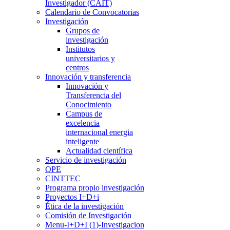
Investigador (CAIT)
Calendario de Convocatorias
Investigación
Grupos de
investigación
Institutos
universitarios y
centros
Innovación y transferencia
Innovación y
Transferencia del
Conocimiento
Campus de
excelencia
internacional energia
inteligente
Actualidad científica
Servicio de investigación
OPE
CINTTEC
Programa propio investigación
Proyectos I+D+i
Ética de la investigación
Comisión de Investigación
Menu-I+D+I (1)-Investigacion