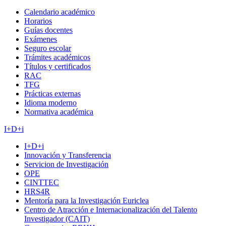
Calendario académico
Horarios
Guías docentes
Exámenes
Seguro escolar
Trámites académicos
Títulos y certificados
RAC
TFG
Prácticas externas
Idioma moderno
Normativa académica
I+D+i
I+D+i
Innovación y Transferencia
Servicion de Investigación
OPE
CINTTEC
HRS4R
Mentoría para la Investigación Euriclea
Centro de Atracción e Internacionalización del Talento
Investigador (CAIT)