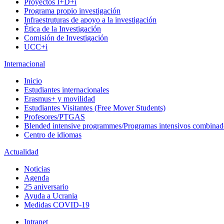
Proyectos I+D+i
Programa propio investigación
Infraestruturas de apoyo a la investigación
Ética de la Investigación
Comisión de Investigación
UCC+i
Internacional
Inicio
Estudiantes internacionales
Erasmus+ y movilidad
Estudiantes Visitantes (Free Mover Students)
Profesores/PTGAS
Blended intensive programmes/Programas intensivos combinad
Centro de idiomas
Actualidad
Noticias
Agenda
25 aniversario
Ayuda a Ucrania
Medidas COVID-19
Intranet