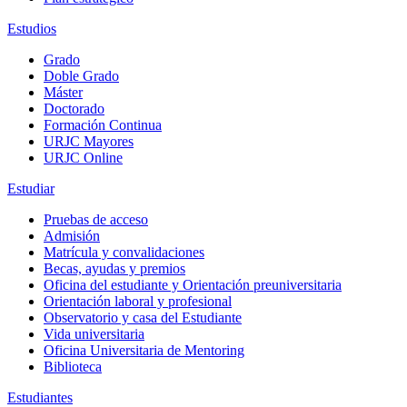
Estudios
Grado
Doble Grado
Máster
Doctorado
Formación Continua
URJC Mayores
URJC Online
Estudiar
Pruebas de acceso
Admisión
Matrícula y convalidaciones
Becas, ayudas y premios
Oficina del estudiante y Orientación preuniversitaria
Orientación laboral y profesional
Observatorio y casa del Estudiante
Vida universitaria
Oficina Universitaria de Mentoring
Biblioteca
Estudiantes