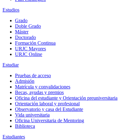
Estudios
Grado
Doble Grado
Máster
Doctorado
Formación Continua
URJC Mayores
URJC Online
Estudiar
Pruebas de acceso
Admisión
Matrícula y convalidaciones
Becas, ayudas y premios
Oficina del estudiante y Orientación preuniversitaria
Orientación laboral y profesional
Observatorio y casa del Estudiante
Vida universitaria
Oficina Universitaria de Mentoring
Biblioteca
Estudiantes