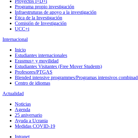
Proyectos I+D+i
Programa propio investigación
Infraestruturas de apoyo a la investigación
Ética de la Investigación
Comisión de Investigación
UCC+i
Internacional
Inicio
Estudiantes internacionales
Erasmus+ y movilidad
Estudiantes Visitantes (Free Mover Students)
Profesores/PTGAS
Blended intensive programmes/Programas intensivos combinad
Centro de idiomas
Actualidad
Noticias
Agenda
25 aniversario
Ayuda a Ucrania
Medidas COVID-19
Intranet