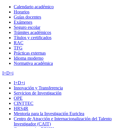
Calendario académico
Horarios
Guías docentes
Exámenes
Seguro escolar
Trámites académicos
Títulos y certificados
RAC
TFG
Prácticas externas
Idioma moderno
Normativa académica
I+D+i
I+D+i
Innovación y Transferencia
Servicion de Investigación
OPE
CINTTEC
HRS4R
Mentoría para la Investigación Euriclea
Centro de Atracción e Internacionalización del Talento
Investigador (CAIT)