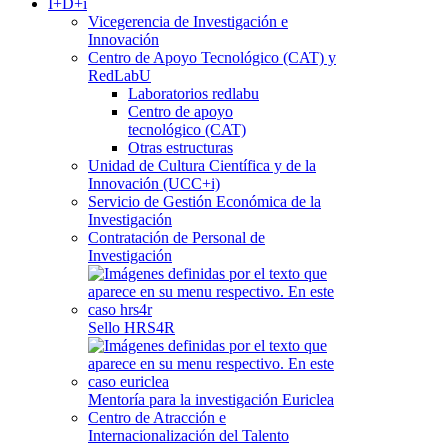
I+D+i
Vicegerencia de Investigación e
Innovación
Centro de Apoyo Tecnológico (CAT) y
RedLabU
Laboratorios redlabu
Centro de apoyo
tecnológico (CAT)
Otras estructuras
Unidad de Cultura Científica y de la
Innovación (UCC+i)
Servicio de Gestión Económica de la
Investigación
Contratación de Personal de
Investigación
Sello HRS4R
Mentoría para la investigación Euriclea
Centro de Atracción e
Internacionalización del Talento