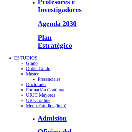
Profesores e
Investigadores
Agenda 2030
Plan
Estratégico
ESTUDIOS
Grado
Doble Grado
Máster
Presenciales
Doctorado
Formación Continua
URJC Mayores
URJC online
Menu-Estudios (item)
Admisión
Oficina del