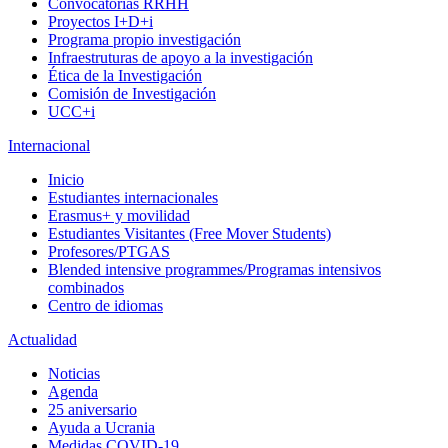
Convocatorias RRHH
Proyectos I+D+i
Programa propio investigación
Infraestruturas de apoyo a la investigación
Ética de la Investigación
Comisión de Investigación
UCC+i
Internacional
Inicio
Estudiantes internacionales
Erasmus+ y movilidad
Estudiantes Visitantes (Free Mover Students)
Profesores/PTGAS
Blended intensive programmes/Programas intensivos
combinados
Centro de idiomas
Actualidad
Noticias
Agenda
25 aniversario
Ayuda a Ucrania
Medidas COVID-19