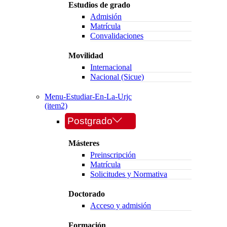
Estudios de grado
Admisión
Matrícula
Convalidaciones
Movilidad
Internacional
Nacional (Sicue)
Menu-Estudiar-En-La-Urjc
(item2)
Postgrado
Másteres
Preinscripción
Matrícula
Solicitudes y Normativa
Doctorado
Acceso y admisión
Formación