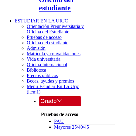
estudiante
ESTUDIAR EN LA URJC
Orientación Preuniversitaria y
Oficina del Estudiante
Pruebas de acceso
Oficina del estudiante
Admisión
Matrícula y convalidaciones
Vida universitaria
Oficina Internacional
Biblioteca
Precios públicos
Becas, ayudas y premios
Menu-Estudiar-En-La-Urjc
(item1)
Grado
Pruebas de acceso
PAU
Mayores 25/40/45