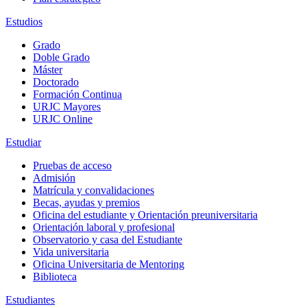
Estudios
Grado
Doble Grado
Máster
Doctorado
Formación Continua
URJC Mayores
URJC Online
Estudiar
Pruebas de acceso
Admisión
Matrícula y convalidaciones
Becas, ayudas y premios
Oficina del estudiante y Orientación preuniversitaria
Orientación laboral y profesional
Observatorio y casa del Estudiante
Vida universitaria
Oficina Universitaria de Mentoring
Biblioteca
Estudiantes