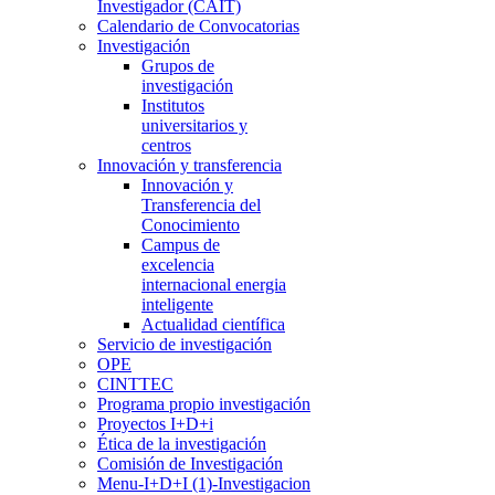
Investigador (CAIT)
Calendario de Convocatorias
Investigación
Grupos de
investigación
Institutos
universitarios y
centros
Innovación y transferencia
Innovación y
Transferencia del
Conocimiento
Campus de
excelencia
internacional energia
inteligente
Actualidad científica
Servicio de investigación
OPE
CINTTEC
Programa propio investigación
Proyectos I+D+i
Ética de la investigación
Comisión de Investigación
Menu-I+D+I (1)-Investigacion