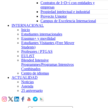
Contratos de I+D+i con entidades y
empresas
Propiedad intelectual e industrial
Proyecto Umotor
Campus de Excelencia Internacional
INTERNACIONAL
Inicio
Estudiantes internacionales
Erasmus+ y movilidad
Estudiantes Visitantes (Free Mover
Students)
Profesores / PTGAS
EULiST
Blended Intensive
Programmes/Programas Intensivos
Combinados
Centro de idiomas
ACTUALIDAD
Noticias
Agenda
25 aniversario