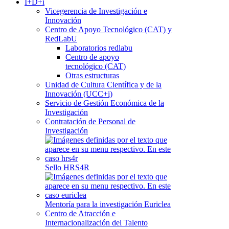
I+D+i
Vicegerencia de Investigación e
Innovación
Centro de Apoyo Tecnológico (CAT) y
RedLabU
Laboratorios redlabu
Centro de apoyo
tecnológico (CAT)
Otras estructuras
Unidad de Cultura Científica y de la
Innovación (UCC+i)
Servicio de Gestión Económica de la
Investigación
Contratación de Personal de
Investigación
Sello HRS4R
Mentoría para la investigación Euriclea
Centro de Atracción e
Internacionalización del Talento