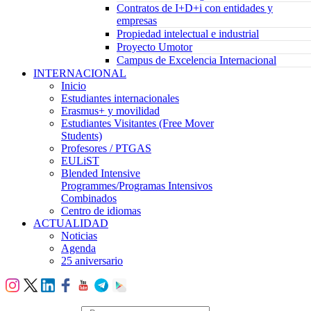
Contratos de I+D+i con entidades y
empresas
Propiedad intelectual e industrial
Proyecto Umotor
Campus de Excelencia Internacional
INTERNACIONAL
Inicio
Estudiantes internacionales
Erasmus+ y movilidad
Estudiantes Visitantes (Free Mover
Students)
Profesores / PTGAS
EULiST
Blended Intensive
Programmes/Programas Intensivos
Combinados
Centro de idiomas
ACTUALIDAD
Noticias
Agenda
25 aniversario