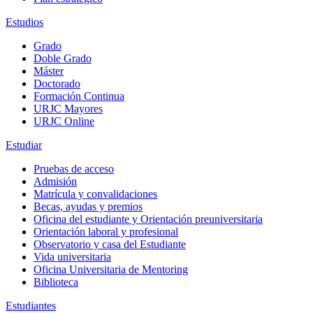
Estudios
Grado
Doble Grado
Máster
Doctorado
Formación Continua
URJC Mayores
URJC Online
Estudiar
Pruebas de acceso
Admisión
Matrícula y convalidaciones
Becas, ayudas y premios
Oficina del estudiante y Orientación preuniversitaria
Orientación laboral y profesional
Observatorio y casa del Estudiante
Vida universitaria
Oficina Universitaria de Mentoring
Biblioteca
Estudiantes