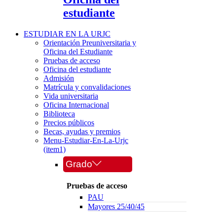
estudiante
ESTUDIAR EN LA URJC
Orientación Preuniversitaria y
Oficina del Estudiante
Pruebas de acceso
Oficina del estudiante
Admisión
Matrícula y convalidaciones
Vida universitaria
Oficina Internacional
Biblioteca
Precios públicos
Becas, ayudas y premios
Menu-Estudiar-En-La-Urjc
(item1)
Grado
Pruebas de acceso
PAU
Mayores 25/40/45