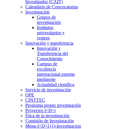
Investigador (CAIT)
Calendario de Convocatorias
Investigación
Grupos de
investigación
Institutos
universitarios y
centros
Innovación y transferencia
Innovación y
Transferencia del
Conocimiento
Campus de
excelencia
internacional energia
inteligente
Actualidad científica
Servicio de investigación
OPE
CINTTEC
Programa propio investigación
Proyectos I+D+i
Ética de la investigación
Comisión de Investigación
Menu-I+D+I (1)-Investigacion