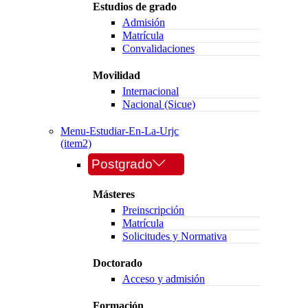
Estudios de grado
Admisión
Matrícula
Convalidaciones
Movilidad
Internacional
Nacional (Sicue)
Menu-Estudiar-En-La-Urjc
(item2)
Postgrado
Másteres
Preinscripción
Matrícula
Solicitudes y Normativa
Doctorado
Acceso y admisión
Formación