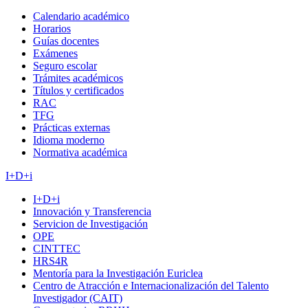
Calendario académico
Horarios
Guías docentes
Exámenes
Seguro escolar
Trámites académicos
Títulos y certificados
RAC
TFG
Prácticas externas
Idioma moderno
Normativa académica
I+D+i
I+D+i
Innovación y Transferencia
Servicion de Investigación
OPE
CINTTEC
HRS4R
Mentoría para la Investigación Euriclea
Centro de Atracción e Internacionalización del Talento
Investigador (CAIT)