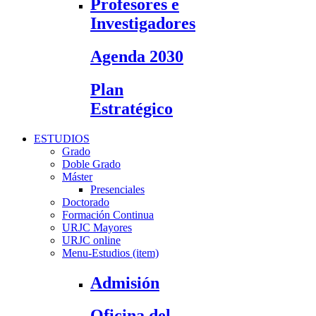
Profesores e
Investigadores
Agenda 2030
Plan
Estratégico
ESTUDIOS
Grado
Doble Grado
Máster
Presenciales
Doctorado
Formación Continua
URJC Mayores
URJC online
Menu-Estudios (item)
Admisión
Oficina del