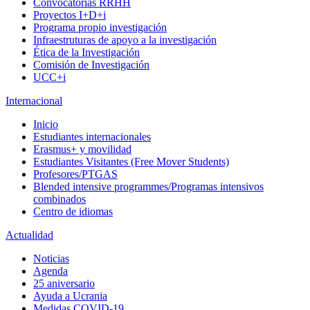
Convocatorias RRHH
Proyectos I+D+i
Programa propio investigación
Infraestruturas de apoyo a la investigación
Ética de la Investigación
Comisión de Investigación
UCC+i
Internacional
Inicio
Estudiantes internacionales
Erasmus+ y movilidad
Estudiantes Visitantes (Free Mover Students)
Profesores/PTGAS
Blended intensive programmes/Programas intensivos
combinados
Centro de idiomas
Actualidad
Noticias
Agenda
25 aniversario
Ayuda a Ucrania
Medidas COVID-19