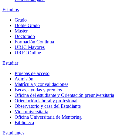
Estudios
Grado
Doble Grado
Máster
Doctorado
Formación Continua
URJC Mayores
URJC Online
Estudiar
Pruebas de acceso
Admisión
Matrícula y convalidaciones
Becas, ayudas y premios
Oficina del estudiante y Orientación preuniversitaria
Orientación laboral y profesional
Observatorio y casa del Estudiante
Vida universitaria
Oficina Universitaria de Mentoring
Biblioteca
Estudiantes