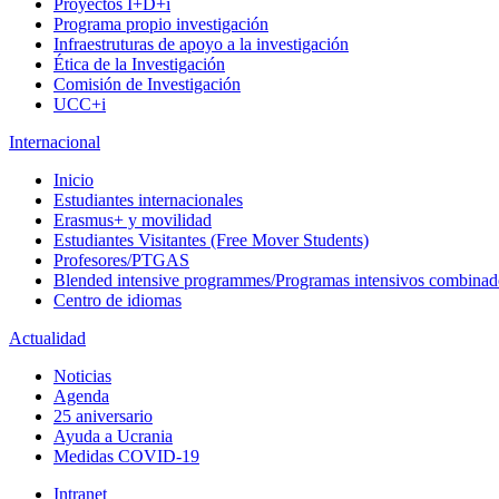
Proyectos I+D+i
Programa propio investigación
Infraestruturas de apoyo a la investigación
Ética de la Investigación
Comisión de Investigación
UCC+i
Internacional
Inicio
Estudiantes internacionales
Erasmus+ y movilidad
Estudiantes Visitantes (Free Mover Students)
Profesores/PTGAS
Blended intensive programmes/Programas intensivos combinad
Centro de idiomas
Actualidad
Noticias
Agenda
25 aniversario
Ayuda a Ucrania
Medidas COVID-19
Intranet