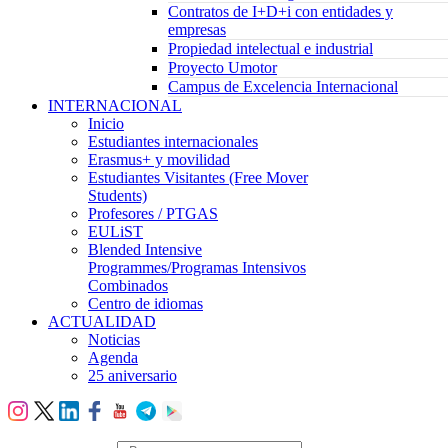
Contratos de I+D+i con entidades y
empresas
Propiedad intelectual e industrial
Proyecto Umotor
Campus de Excelencia Internacional
INTERNACIONAL
Inicio
Estudiantes internacionales
Erasmus+ y movilidad
Estudiantes Visitantes (Free Mover
Students)
Profesores / PTGAS
EULiST
Blended Intensive
Programmes/Programas Intensivos
Combinados
Centro de idiomas
ACTUALIDAD
Noticias
Agenda
25 aniversario