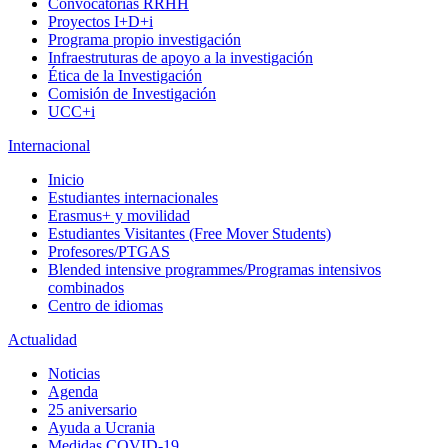
Convocatorias RRHH
Proyectos I+D+i
Programa propio investigación
Infraestruturas de apoyo a la investigación
Ética de la Investigación
Comisión de Investigación
UCC+i
Internacional
Inicio
Estudiantes internacionales
Erasmus+ y movilidad
Estudiantes Visitantes (Free Mover Students)
Profesores/PTGAS
Blended intensive programmes/Programas intensivos
combinados
Centro de idiomas
Actualidad
Noticias
Agenda
25 aniversario
Ayuda a Ucrania
Medidas COVID-19