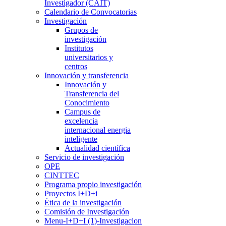
Investigador (CAIT)
Calendario de Convocatorias
Investigación
Grupos de
investigación
Institutos
universitarios y
centros
Innovación y transferencia
Innovación y
Transferencia del
Conocimiento
Campus de
excelencia
internacional energia
inteligente
Actualidad científica
Servicio de investigación
OPE
CINTTEC
Programa propio investigación
Proyectos I+D+i
Ética de la investigación
Comisión de Investigación
Menu-I+D+I (1)-Investigacion