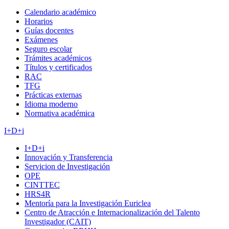
Calendario académico
Horarios
Guías docentes
Exámenes
Seguro escolar
Trámites académicos
Títulos y certificados
RAC
TFG
Prácticas externas
Idioma moderno
Normativa académica
I+D+i
I+D+i
Innovación y Transferencia
Servicion de Investigación
OPE
CINTTEC
HRS4R
Mentoría para la Investigación Euriclea
Centro de Atracción e Internacionalización del Talento
Investigador (CAIT)