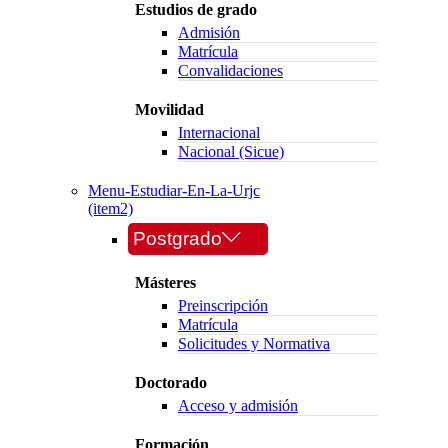
Estudios de grado
Admisión
Matrícula
Convalidaciones
Movilidad
Internacional
Nacional (Sicue)
Menu-Estudiar-En-La-Urjc
(item2)
Postgrado
Másteres
Preinscripción
Matrícula
Solicitudes y Normativa
Doctorado
Acceso y admisión
Formación