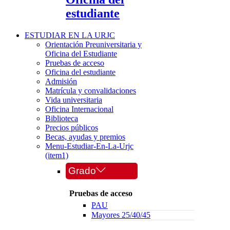
estudiante
ESTUDIAR EN LA URJC
Orientación Preuniversitaria y
Oficina del Estudiante
Pruebas de acceso
Oficina del estudiante
Admisión
Matrícula y convalidaciones
Vida universitaria
Oficina Internacional
Biblioteca
Precios públicos
Becas, ayudas y premios
Menu-Estudiar-En-La-Urjc
(item1)
Grado
Pruebas de acceso
PAU
Mayores 25/40/45