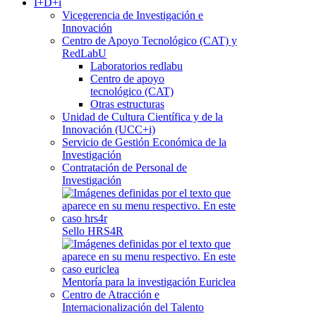
I+D+i
Vicegerencia de Investigación e
Innovación
Centro de Apoyo Tecnológico (CAT) y
RedLabU
Laboratorios redlabu
Centro de apoyo
tecnológico (CAT)
Otras estructuras
Unidad de Cultura Científica y de la
Innovación (UCC+i)
Servicio de Gestión Económica de la
Investigación
Contratación de Personal de
Investigación
Sello HRS4R
Mentoría para la investigación Euriclea
Centro de Atracción e
Internacionalización del Talento