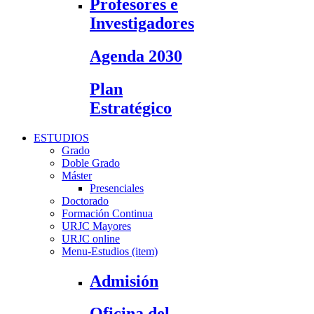
Profesores e
Investigadores
Agenda 2030
Plan
Estratégico
ESTUDIOS
Grado
Doble Grado
Máster
Presenciales
Doctorado
Formación Continua
URJC Mayores
URJC online
Menu-Estudios (item)
Admisión
Oficina del