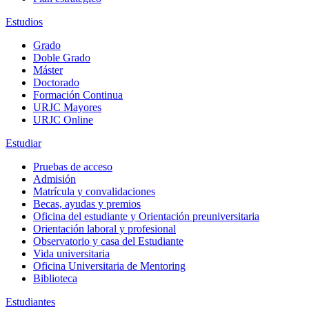
Estudios
Grado
Doble Grado
Máster
Doctorado
Formación Continua
URJC Mayores
URJC Online
Estudiar
Pruebas de acceso
Admisión
Matrícula y convalidaciones
Becas, ayudas y premios
Oficina del estudiante y Orientación preuniversitaria
Orientación laboral y profesional
Observatorio y casa del Estudiante
Vida universitaria
Oficina Universitaria de Mentoring
Biblioteca
Estudiantes