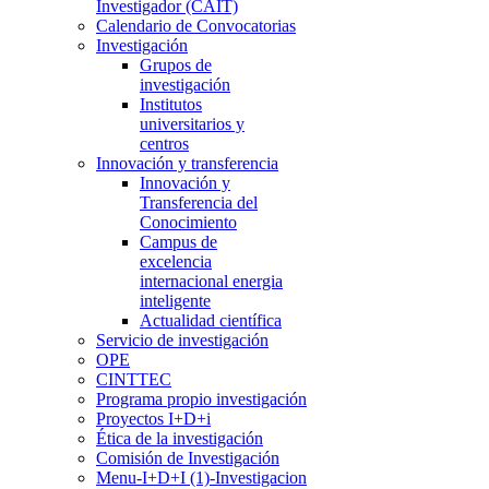
Investigador (CAIT)
Calendario de Convocatorias
Investigación
Grupos de
investigación
Institutos
universitarios y
centros
Innovación y transferencia
Innovación y
Transferencia del
Conocimiento
Campus de
excelencia
internacional energia
inteligente
Actualidad científica
Servicio de investigación
OPE
CINTTEC
Programa propio investigación
Proyectos I+D+i
Ética de la investigación
Comisión de Investigación
Menu-I+D+I (1)-Investigacion