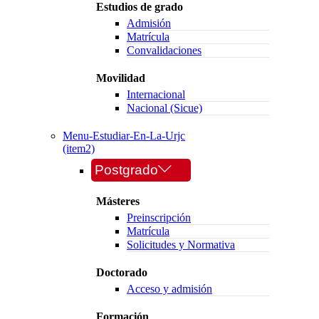
Estudios de grado
Admisión
Matrícula
Convalidaciones
Movilidad
Internacional
Nacional (Sicue)
Menu-Estudiar-En-La-Urjc
(item2)
Postgrado
Másteres
Preinscripción
Matrícula
Solicitudes y Normativa
Doctorado
Acceso y admisión
Formación