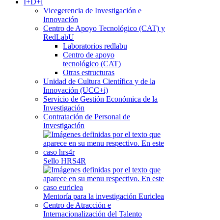
I+D+i
Vicegerencia de Investigación e
Innovación
Centro de Apoyo Tecnológico (CAT) y
RedLabU
Laboratorios redlabu
Centro de apoyo
tecnológico (CAT)
Otras estructuras
Unidad de Cultura Científica y de la
Innovación (UCC+i)
Servicio de Gestión Económica de la
Investigación
Contratación de Personal de
Investigación
Sello HRS4R
Mentoría para la investigación Euriclea
Centro de Atracción e
Internacionalización del Talento