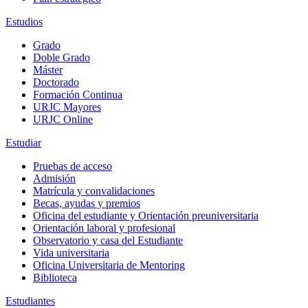
Estudios
Grado
Doble Grado
Máster
Doctorado
Formación Continua
URJC Mayores
URJC Online
Estudiar
Pruebas de acceso
Admisión
Matrícula y convalidaciones
Becas, ayudas y premios
Oficina del estudiante y Orientación preuniversitaria
Orientación laboral y profesional
Observatorio y casa del Estudiante
Vida universitaria
Oficina Universitaria de Mentoring
Biblioteca
Estudiantes