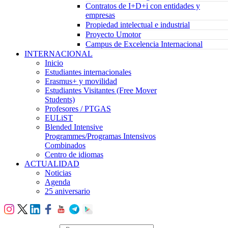
Contratos de I+D+i con entidades y
empresas
Propiedad intelectual e industrial
Proyecto Umotor
Campus de Excelencia Internacional
INTERNACIONAL
Inicio
Estudiantes internacionales
Erasmus+ y movilidad
Estudiantes Visitantes (Free Mover
Students)
Profesores / PTGAS
EULiST
Blended Intensive
Programmes/Programas Intensivos
Combinados
Centro de idiomas
ACTUALIDAD
Noticias
Agenda
25 aniversario