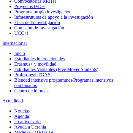
Convocatorias RRHH
Proyectos I+D+i
Programa propio investigación
Infraestruturas de apoyo a la investigación
Ética de la Investigación
Comisión de Investigación
UCC+i
Internacional
Inicio
Estudiantes internacionales
Erasmus+ y movilidad
Estudiantes Visitantes (Free Mover Students)
Profesores/PTGAS
Blended intensive programmes/Programas intensivos
combinados
Centro de idiomas
Actualidad
Noticias
Agenda
25 aniversario
Ayuda a Ucrania
Medidas COVID-19