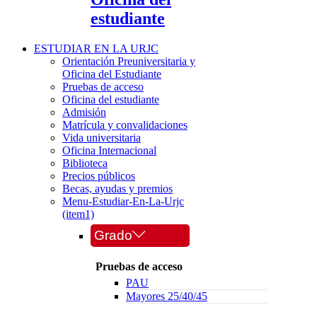
estudiante
ESTUDIAR EN LA URJC
Orientación Preuniversitaria y
Oficina del Estudiante
Pruebas de acceso
Oficina del estudiante
Admisión
Matrícula y convalidaciones
Vida universitaria
Oficina Internacional
Biblioteca
Precios públicos
Becas, ayudas y premios
Menu-Estudiar-En-La-Urjc
(item1)
Grado
Pruebas de acceso
PAU
Mayores 25/40/45