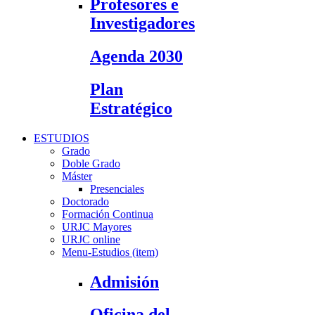
Profesores e
Investigadores
Agenda 2030
Plan
Estratégico
ESTUDIOS
Grado
Doble Grado
Máster
Presenciales
Doctorado
Formación Continua
URJC Mayores
URJC online
Menu-Estudios (item)
Admisión
Oficina del