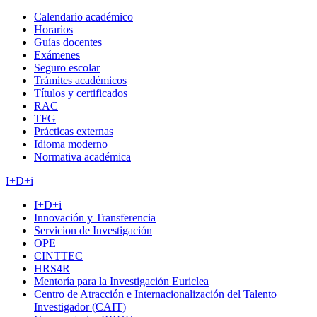
Calendario académico
Horarios
Guías docentes
Exámenes
Seguro escolar
Trámites académicos
Títulos y certificados
RAC
TFG
Prácticas externas
Idioma moderno
Normativa académica
I+D+i
I+D+i
Innovación y Transferencia
Servicion de Investigación
OPE
CINTTEC
HRS4R
Mentoría para la Investigación Euriclea
Centro de Atracción e Internacionalización del Talento
Investigador (CAIT)