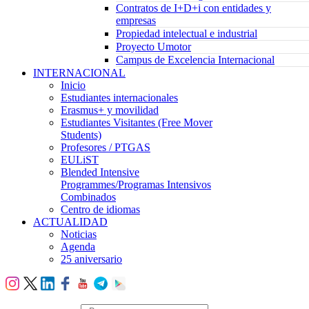
Contratos de I+D+i con entidades y
empresas
Propiedad intelectual e industrial
Proyecto Umotor
Campus de Excelencia Internacional
INTERNACIONAL
Inicio
Estudiantes internacionales
Erasmus+ y movilidad
Estudiantes Visitantes (Free Mover
Students)
Profesores / PTGAS
EULiST
Blended Intensive
Programmes/Programas Intensivos
Combinados
Centro de idiomas
ACTUALIDAD
Noticias
Agenda
25 aniversario