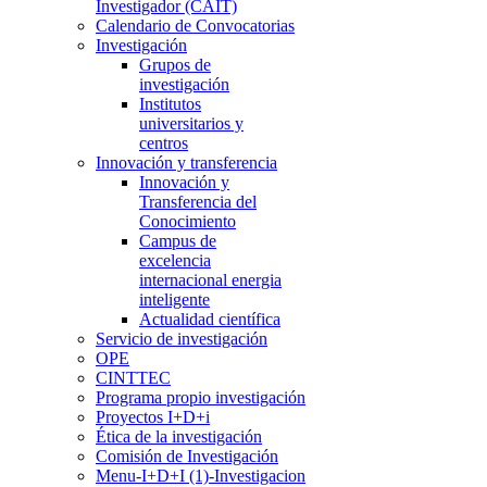
Investigador (CAIT)
Calendario de Convocatorias
Investigación
Grupos de
investigación
Institutos
universitarios y
centros
Innovación y transferencia
Innovación y
Transferencia del
Conocimiento
Campus de
excelencia
internacional energia
inteligente
Actualidad científica
Servicio de investigación
OPE
CINTTEC
Programa propio investigación
Proyectos I+D+i
Ética de la investigación
Comisión de Investigación
Menu-I+D+I (1)-Investigacion