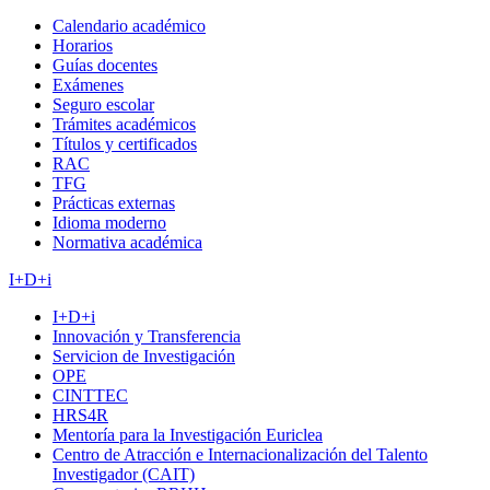
Calendario académico
Horarios
Guías docentes
Exámenes
Seguro escolar
Trámites académicos
Títulos y certificados
RAC
TFG
Prácticas externas
Idioma moderno
Normativa académica
I+D+i
I+D+i
Innovación y Transferencia
Servicion de Investigación
OPE
CINTTEC
HRS4R
Mentoría para la Investigación Euriclea
Centro de Atracción e Internacionalización del Talento
Investigador (CAIT)