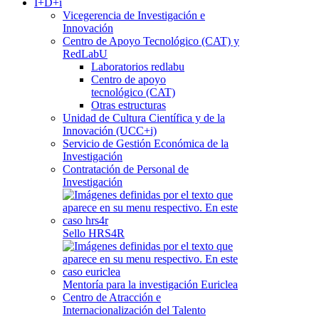
I+D+i
Vicegerencia de Investigación e
Innovación
Centro de Apoyo Tecnológico (CAT) y
RedLabU
Laboratorios redlabu
Centro de apoyo
tecnológico (CAT)
Otras estructuras
Unidad de Cultura Científica y de la
Innovación (UCC+i)
Servicio de Gestión Económica de la
Investigación
Contratación de Personal de
Investigación
Sello HRS4R
Mentoría para la investigación Euriclea
Centro de Atracción e
Internacionalización del Talento