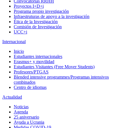
Convocatorias RRHH
Proyectos I+D+i
Programa propio investigación
Infraestruturas de apoyo a la investigación
Ética de la Investigación
Comisión de Investigación
UCC+i
Internacional
Inicio
Estudiantes internacionales
Erasmus+ y movilidad
Estudiantes Visitantes (Free Mover Students)
Profesores/PTGAS
Blended intensive programmes/Programas intensivos
combinados
Centro de idiomas
Actualidad
Noticias
Agenda
25 aniversario
Ayuda a Ucrania
Medidas COVID-19