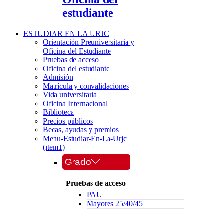
estudiante
ESTUDIAR EN LA URJC
Orientación Preuniversitaria y
Oficina del Estudiante
Pruebas de acceso
Oficina del estudiante
Admisión
Matrícula y convalidaciones
Vida universitaria
Oficina Internacional
Biblioteca
Precios públicos
Becas, ayudas y premios
Menu-Estudiar-En-La-Urjc
(item1)
Grado
Pruebas de acceso
PAU
Mayores 25/40/45