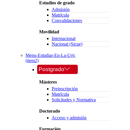
Estudios de grado
Admisión
Matrícula
Convalidaciones
Movilidad
Internacional
Nacional (Sicue)
Menu-Estudiar-En-La-Urjc
(item2)
Postgrado
Másteres
Preinscripción
Matrícula
Solicitudes y Normativa
Doctorado
Acceso y admisión
Formación