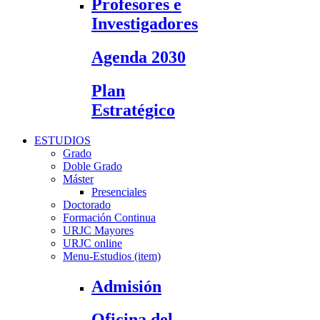
Profesores e
Investigadores
Agenda 2030
Plan
Estratégico
ESTUDIOS
Grado
Doble Grado
Máster
Presenciales
Doctorado
Formación Continua
URJC Mayores
URJC online
Menu-Estudios (item)
Admisión
Oficina del