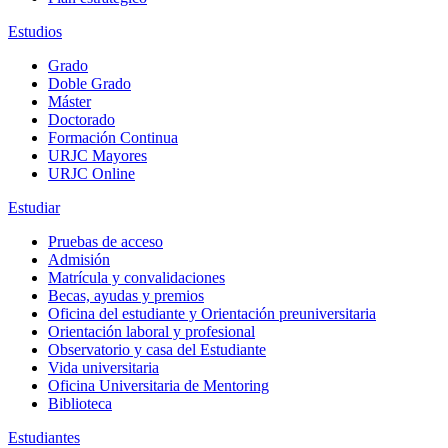
Estudios
Grado
Doble Grado
Máster
Doctorado
Formación Continua
URJC Mayores
URJC Online
Estudiar
Pruebas de acceso
Admisión
Matrícula y convalidaciones
Becas, ayudas y premios
Oficina del estudiante y Orientación preuniversitaria
Orientación laboral y profesional
Observatorio y casa del Estudiante
Vida universitaria
Oficina Universitaria de Mentoring
Biblioteca
Estudiantes