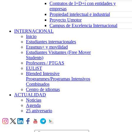
Contratos de I+D+i con entidades y
empresas
Propiedad intelectual e industrial
Proyecto Umotor
Campus de Excelencia Internacional
INTERNACIONAL
Inicio
Estudiantes internacionales
Erasmus+ y movilidad
Estudiantes Visitantes (Free Mover
Students)
Profesores / PTGAS
EULiST
Blended Intensive
Programmes/Programas Intensivos
Combinados
Centro de idiomas
ACTUALIDAD
Noticias
Agenda
25 aniversario