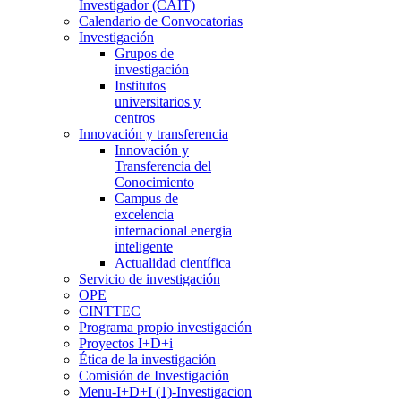
Investigador (CAIT)
Calendario de Convocatorias
Investigación
Grupos de
investigación
Institutos
universitarios y
centros
Innovación y transferencia
Innovación y
Transferencia del
Conocimiento
Campus de
excelencia
internacional energia
inteligente
Actualidad científica
Servicio de investigación
OPE
CINTTEC
Programa propio investigación
Proyectos I+D+i
Ética de la investigación
Comisión de Investigación
Menu-I+D+I (1)-Investigacion