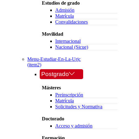
Estudios de grado
Admisión
Matrícula
Convalidaciones
Movilidad
Internacional
Nacional (Sicue)
Menu-Estudiar-En-La-Urjc
(item2)
Postgrado
Másteres
Preinscripción
Matrícula
Solicitudes y Normativa
Doctorado
Acceso y admisión
Formación