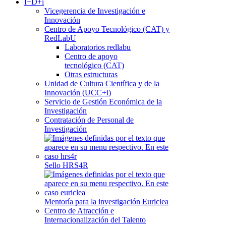
I+D+i
Vicegerencia de Investigación e
Innovación
Centro de Apoyo Tecnológico (CAT) y
RedLabU
Laboratorios redlabu
Centro de apoyo
tecnológico (CAT)
Otras estructuras
Unidad de Cultura Científica y de la
Innovación (UCC+i)
Servicio de Gestión Económica de la
Investigación
Contratación de Personal de
Investigación
Sello HRS4R
Mentoría para la investigación Euriclea
Centro de Atracción e
Internacionalización del Talento