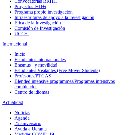
Convocatorias RRHH
Proyectos I+D+i
Programa propio investigación
Infraestruturas de apoyo a la investigación
Ética de la Investigación
Comisión de Investigación
UCC+i
Internacional
Inicio
Estudiantes internacionales
Erasmus+ y movilidad
Estudiantes Visitantes (Free Mover Students)
Profesores/PTGAS
Blended intensive programmes/Programas intensivos
combinados
Centro de idiomas
Actualidad
Noticias
Agenda
25 aniversario
Ayuda a Ucrania
Medidas COVID-19