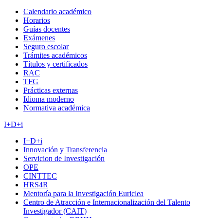
Calendario académico
Horarios
Guías docentes
Exámenes
Seguro escolar
Trámites académicos
Títulos y certificados
RAC
TFG
Prácticas externas
Idioma moderno
Normativa académica
I+D+i
I+D+i
Innovación y Transferencia
Servicion de Investigación
OPE
CINTTEC
HRS4R
Mentoría para la Investigación Euriclea
Centro de Atracción e Internacionalización del Talento
Investigador (CAIT)