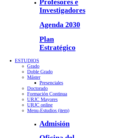
Profesores e
Investigadores
Agenda 2030
Plan
Estratégico
ESTUDIOS
Grado
Doble Grado
Máster
Presenciales
Doctorado
Formación Continua
URJC Mayores
URJC online
Menu-Estudios (item)
Admisión
Oficina del