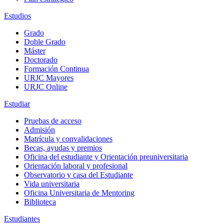
Estudios
Grado
Doble Grado
Máster
Doctorado
Formación Continua
URJC Mayores
URJC Online
Estudiar
Pruebas de acceso
Admisión
Matrícula y convalidaciones
Becas, ayudas y premios
Oficina del estudiante y Orientación preuniversitaria
Orientación laboral y profesional
Observatorio y casa del Estudiante
Vida universitaria
Oficina Universitaria de Mentoring
Biblioteca
Estudiantes