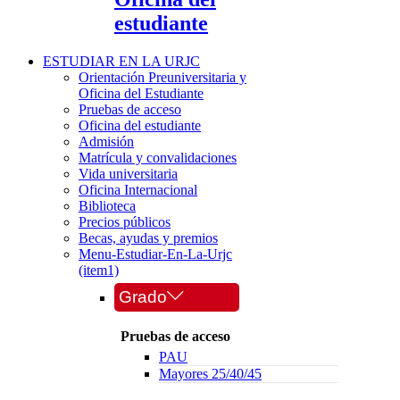
estudiante
ESTUDIAR EN LA URJC
Orientación Preuniversitaria y
Oficina del Estudiante
Pruebas de acceso
Oficina del estudiante
Admisión
Matrícula y convalidaciones
Vida universitaria
Oficina Internacional
Biblioteca
Precios públicos
Becas, ayudas y premios
Menu-Estudiar-En-La-Urjc
(item1)
Grado
Pruebas de acceso
PAU
Mayores 25/40/45