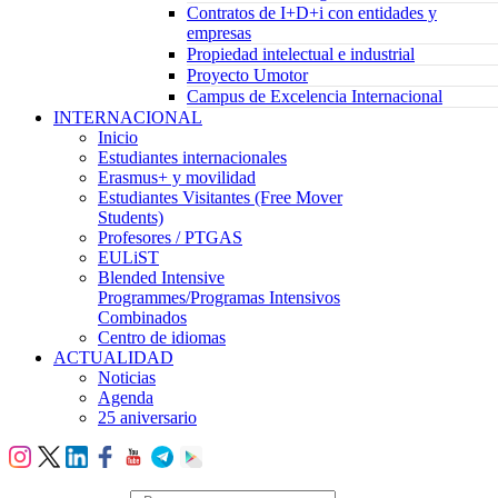
Contratos de I+D+i con entidades y
empresas
Propiedad intelectual e industrial
Proyecto Umotor
Campus de Excelencia Internacional
INTERNACIONAL
Inicio
Estudiantes internacionales
Erasmus+ y movilidad
Estudiantes Visitantes (Free Mover
Students)
Profesores / PTGAS
EULiST
Blended Intensive
Programmes/Programas Intensivos
Combinados
Centro de idiomas
ACTUALIDAD
Noticias
Agenda
25 aniversario