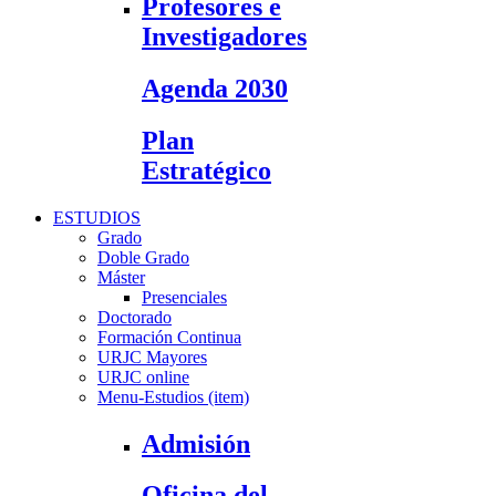
Profesores e
Investigadores
Agenda 2030
Plan
Estratégico
ESTUDIOS
Grado
Doble Grado
Máster
Presenciales
Doctorado
Formación Continua
URJC Mayores
URJC online
Menu-Estudios (item)
Admisión
Oficina del