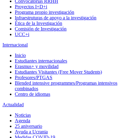
Convocatorias RRHH
Proyectos I+D+i
Programa propio investigación
Infraestruturas de apoyo a la investigación
Ética de la Investigación
Comisión de Investigación
UCC+i
Internacional
Inicio
Estudiantes internacionales
Erasmus+ y movilidad
Estudiantes Visitantes (Free Mover Students)
Profesores/PTGAS
Blended intensive programmes/Programas intensivos
combinados
Centro de idiomas
Actualidad
Noticias
Agenda
25 aniversario
Ayuda a Ucrania
Medidas COVID-19