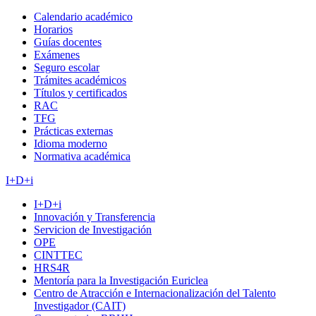
Calendario académico
Horarios
Guías docentes
Exámenes
Seguro escolar
Trámites académicos
Títulos y certificados
RAC
TFG
Prácticas externas
Idioma moderno
Normativa académica
I+D+i
I+D+i
Innovación y Transferencia
Servicion de Investigación
OPE
CINTTEC
HRS4R
Mentoría para la Investigación Euriclea
Centro de Atracción e Internacionalización del Talento
Investigador (CAIT)