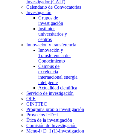
Investigador (CAIT)
Calendario de Convocatorias
Investigación
Grupos de
investigación
Institutos
universitarios y
centros
Innovación y transferencia
Innovación y
Transferencia del
Conocimiento
Campus de
excelencia
internacional energia
inteligente
Actualidad científica
Servicio de investigación
OPE
CINTTEC
Programa propio investigación
Proyectos I+D+i
Ética de la investigación
Comisión de Investigación
Menu-I+D+I (1)-Investigacion