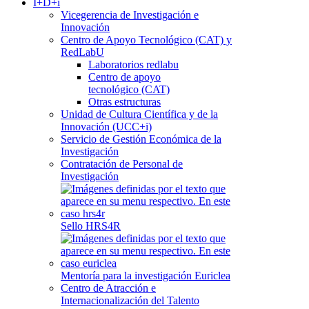
I+D+i
Vicegerencia de Investigación e
Innovación
Centro de Apoyo Tecnológico (CAT) y
RedLabU
Laboratorios redlabu
Centro de apoyo
tecnológico (CAT)
Otras estructuras
Unidad de Cultura Científica y de la
Innovación (UCC+i)
Servicio de Gestión Económica de la
Investigación
Contratación de Personal de
Investigación
Sello HRS4R
Mentoría para la investigación Euriclea
Centro de Atracción e
Internacionalización del Talento