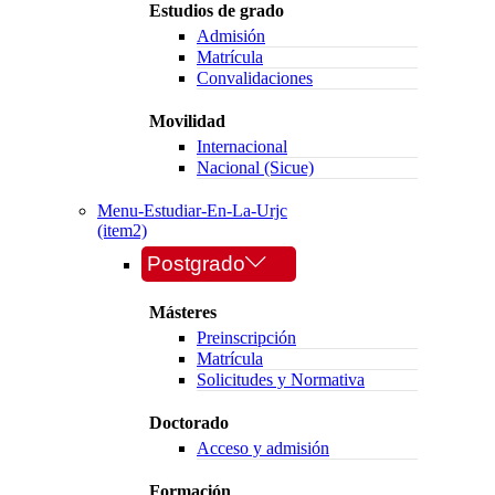
Estudios de grado
Admisión
Matrícula
Convalidaciones
Movilidad
Internacional
Nacional (Sicue)
Menu-Estudiar-En-La-Urjc
(item2)
Postgrado
Másteres
Preinscripción
Matrícula
Solicitudes y Normativa
Doctorado
Acceso y admisión
Formación