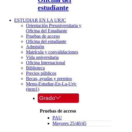
estudiante
ESTUDIAR EN LA URJC
Orientación Preuniversitaria y
Oficina del Estudiante
Pruebas de acceso
Oficina del estudiante
Admisión
Matrícula y convalidaciones
Vida universitaria
Oficina Internacional
Biblioteca
Precios públicos
Becas, ayudas y premios
Menu-Estudiar-En-La-Urjc
(item1)
Grado
Pruebas de acceso
PAU
Mayores 25/40/45