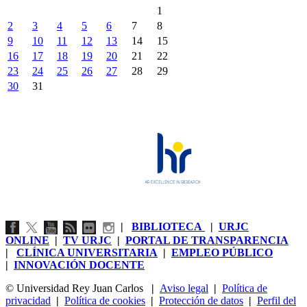
1
2
3
4
5
6
7
8
9
10
11
12
13
14
15
16
17
18
19
20
21
22
23
24
25
26
27
28
29
30
31
|
BIBLIOTECA
|
URJC
ONLINE
|
TV URJC
|
PORTAL DE TRANSPARENCIA
|
CLÍNICA UNIVERSITARIA
|
EMPLEO PÚBLICO
|
INNOVACIÓN DOCENTE
© Universidad Rey Juan Carlos
|
Aviso legal
|
Política de
privacidad
|
Política de cookies
|
Protección de datos
|
Perfil del