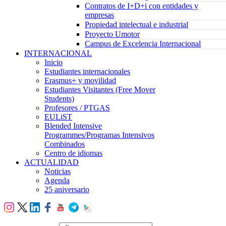
Contratos de I+D+i con entidades y
empresas
Propiedad intelectual e industrial
Proyecto Umotor
Campus de Excelencia Internacional
INTERNACIONAL
Inicio
Estudiantes internacionales
Erasmus+ y movilidad
Estudiantes Visitantes (Free Mover
Students)
Profesores / PTGAS
EULiST
Blended Intensive
Programmes/Programas Intensivos
Combinados
Centro de idiomas
ACTUALIDAD
Noticias
Agenda
25 aniversario