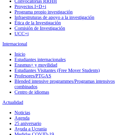
Convocatorias RRHH
Proyectos I+D+i
Programa propio investigación
Infraestruturas de apoyo a la investigación
Ética de la Investigación
Comisión de Investigación
UCC+i
Internacional
Inicio
Estudiantes internacionales
Erasmus+ y movilidad
Estudiantes Visitantes (Free Mover Students)
Profesores/PTGAS
Blended intensive programmes/Programas intensivos
combinados
Centro de idiomas
Actualidad
Noticias
Agenda
25 aniversario
Ayuda a Ucrania
Medidas COVID-19