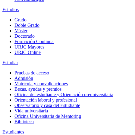
Estudios
Grado
Doble Grado
Máster
Doctorado
Formación Continua
URJC Mayores
URJC Online
Estudiar
Pruebas de acceso
Admisión
Matrícula y convalidaciones
Becas, ayudas y premios
Oficina del estudiante y Orientación preuniversitaria
Orientación laboral y profesional
Observatorio y casa del Estudiante
Vida universitaria
Oficina Universitaria de Mentoring
Biblioteca
Estudiantes