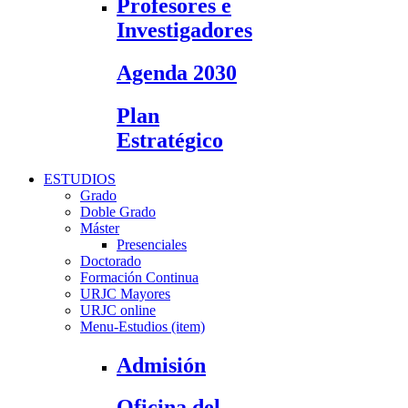
Profesores e
Investigadores
Agenda 2030
Plan
Estratégico
ESTUDIOS
Grado
Doble Grado
Máster
Presenciales
Doctorado
Formación Continua
URJC Mayores
URJC online
Menu-Estudios (item)
Admisión
Oficina del