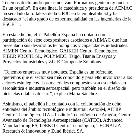
Tenemos doctorando que se nos van. Formamos gente muy buena.
Es un orgullo”. En esta línea, la catedrática y presidenta de AEMAC
ha señalado la fortaleza de la URJC en la empleabilidad y ha
destacado “el alto grado de experimentalidad en las ingenierías de la
ESCET”.
En esta edición, el 7º Pabellón España ha contado con la
participación de siete coexpositores asociados a AEMAC que han
presentado sus desarrollos tecnológicos y capacidades industriales:
AIMEN Centro Tecnológico, GAIKER Centro Tecnológico,
FIBER PROFIL SL, POLYMEC, Talgo, Titania Ensayos y
Proyectos Industriales y ZIUR Composite Solutions.
“Tenemos empresas muy potentes. España es un referente,
queremos que el sector sea más conocido y para ello involucrar a los
actores estratégicos. Los materiales compuestos son esenciales en
aeronáutica e industria aeroespacial, pero también en el diseño de
bicicletas o tablas de surf”, explica María Sánchez.
Asimismo, el pabellón ha contado con la colaboración de ocho
entidades del ámbito tecnológico e industrial: AeroSM, AITIIP
Centro Tecnológico, ITA – Instituto Tecnológico de Aragón, Centro
Avanzado de Tecnologías Aeroespaciales (CATEC), Advanced
Manufacturing ES, IDEKO Centro Tecnológico, TECNALIA
Research & Innovation y Zund Ibérica SA.