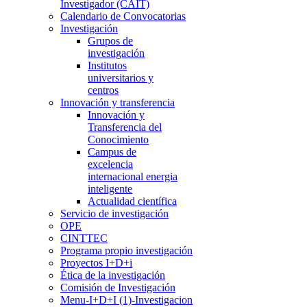
Investigador (CAIT)
Calendario de Convocatorias
Investigación
Grupos de
investigación
Institutos
universitarios y
centros
Innovación y transferencia
Innovación y
Transferencia del
Conocimiento
Campus de
excelencia
internacional energia
inteligente
Actualidad científica
Servicio de investigación
OPE
CINTTEC
Programa propio investigación
Proyectos I+D+i
Ética de la investigación
Comisión de Investigación
Menu-I+D+I (1)-Investigacion