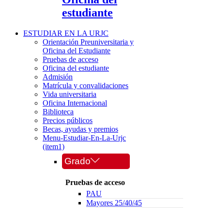
estudiante
ESTUDIAR EN LA URJC
Orientación Preuniversitaria y
Oficina del Estudiante
Pruebas de acceso
Oficina del estudiante
Admisión
Matrícula y convalidaciones
Vida universitaria
Oficina Internacional
Biblioteca
Precios públicos
Becas, ayudas y premios
Menu-Estudiar-En-La-Urjc
(item1)
Grado
Pruebas de acceso
PAU
Mayores 25/40/45