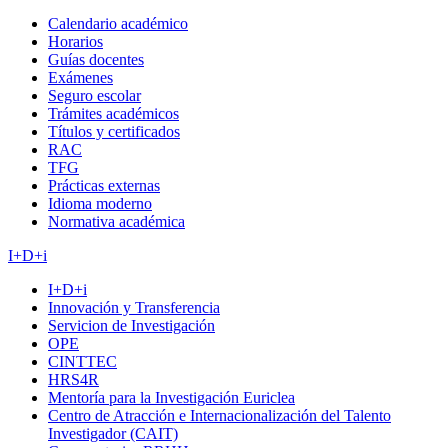
Calendario académico
Horarios
Guías docentes
Exámenes
Seguro escolar
Trámites académicos
Títulos y certificados
RAC
TFG
Prácticas externas
Idioma moderno
Normativa académica
I+D+i
I+D+i
Innovación y Transferencia
Servicion de Investigación
OPE
CINTTEC
HRS4R
Mentoría para la Investigación Euriclea
Centro de Atracción e Internacionalización del Talento
Investigador (CAIT)