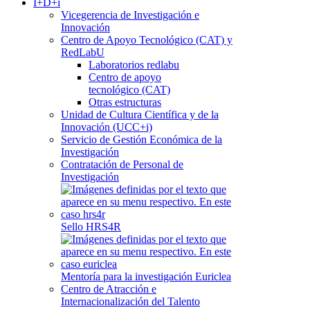
I+D+i
Vicegerencia de Investigación e
Innovación
Centro de Apoyo Tecnológico (CAT) y
RedLabU
Laboratorios redlabu
Centro de apoyo
tecnológico (CAT)
Otras estructuras
Unidad de Cultura Científica y de la
Innovación (UCC+i)
Servicio de Gestión Económica de la
Investigación
Contratación de Personal de
Investigación
Sello HRS4R
Mentoría para la investigación Euriclea
Centro de Atracción e
Internacionalización del Talento