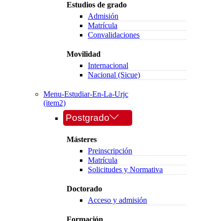
Estudios de grado
Admisión
Matrícula
Convalidaciones
Movilidad
Internacional
Nacional (Sicue)
Menu-Estudiar-En-La-Urjc
(item2)
Postgrado
Másteres
Preinscripción
Matrícula
Solicitudes y Normativa
Doctorado
Acceso y admisión
Formación