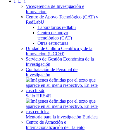
I+D+i
Vicegerencia de Investigación e
Innovación
Centro de Apoyo Tecnológico (CAT) y
RedLabU
Laboratorios redlabu
Centro de apoyo
tecnológico (CAT)
Otras estructuras
Unidad de Cultura Científica y de la
Innovación (UCC+i)
Servicio de Gestión Económica de la
Investigación
Contratación de Personal de
Investigación
Sello HRS4R
Mentoría para la investigación Euriclea
Centro de Atracción e
Internacionalización del Talento