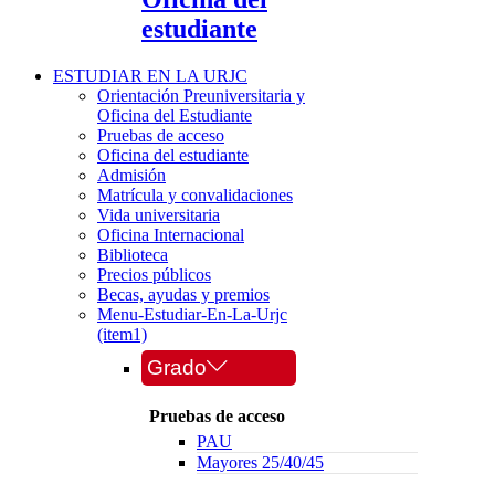
estudiante
ESTUDIAR EN LA URJC
Orientación Preuniversitaria y
Oficina del Estudiante
Pruebas de acceso
Oficina del estudiante
Admisión
Matrícula y convalidaciones
Vida universitaria
Oficina Internacional
Biblioteca
Precios públicos
Becas, ayudas y premios
Menu-Estudiar-En-La-Urjc
(item1)
Grado
Pruebas de acceso
PAU
Mayores 25/40/45