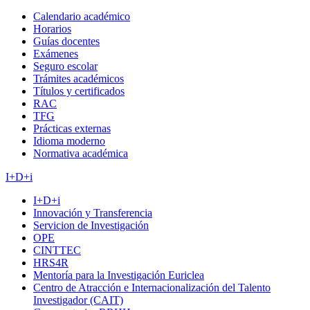
Calendario académico
Horarios
Guías docentes
Exámenes
Seguro escolar
Trámites académicos
Títulos y certificados
RAC
TFG
Prácticas externas
Idioma moderno
Normativa académica
I+D+i
I+D+i
Innovación y Transferencia
Servicion de Investigación
OPE
CINTTEC
HRS4R
Mentoría para la Investigación Euriclea
Centro de Atracción e Internacionalización del Talento
Investigador (CAIT)