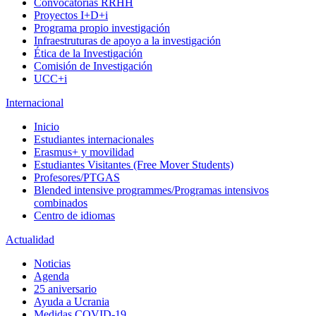
Convocatorias RRHH
Proyectos I+D+i
Programa propio investigación
Infraestruturas de apoyo a la investigación
Ética de la Investigación
Comisión de Investigación
UCC+i
Internacional
Inicio
Estudiantes internacionales
Erasmus+ y movilidad
Estudiantes Visitantes (Free Mover Students)
Profesores/PTGAS
Blended intensive programmes/Programas intensivos
combinados
Centro de idiomas
Actualidad
Noticias
Agenda
25 aniversario
Ayuda a Ucrania
Medidas COVID-19