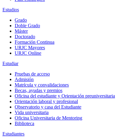
Estudios
Grado
Doble Grado
Máster
Doctorado
Formación Continua
URJC Mayores
URJC Online
Estudiar
Pruebas de acceso
Admisión
Matrícula y convalidaciones
Becas, ayudas y premios
Oficina del estudiante y Orientación preuniversitaria
Orientación laboral y profesional
Observatorio y casa del Estudiante
Vida universitaria
Oficina Universitaria de Mentoring
Biblioteca
Estudiantes