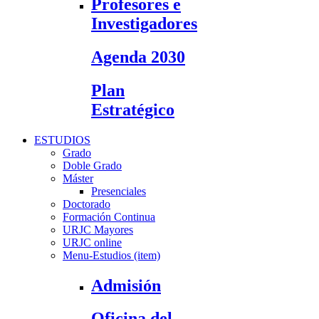
Profesores e
Investigadores
Agenda 2030
Plan
Estratégico
ESTUDIOS
Grado
Doble Grado
Máster
Presenciales
Doctorado
Formación Continua
URJC Mayores
URJC online
Menu-Estudios (item)
Admisión
Oficina del