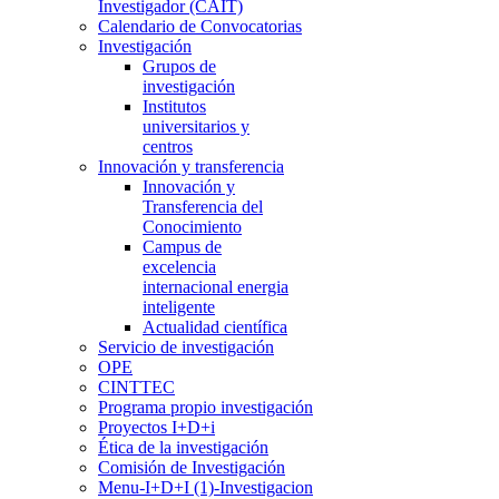
Investigador (CAIT)
Calendario de Convocatorias
Investigación
Grupos de
investigación
Institutos
universitarios y
centros
Innovación y transferencia
Innovación y
Transferencia del
Conocimiento
Campus de
excelencia
internacional energia
inteligente
Actualidad científica
Servicio de investigación
OPE
CINTTEC
Programa propio investigación
Proyectos I+D+i
Ética de la investigación
Comisión de Investigación
Menu-I+D+I (1)-Investigacion