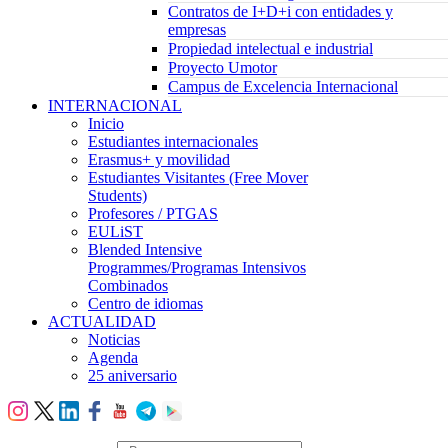
Contratos de I+D+i con entidades y
empresas
Propiedad intelectual e industrial
Proyecto Umotor
Campus de Excelencia Internacional
INTERNACIONAL
Inicio
Estudiantes internacionales
Erasmus+ y movilidad
Estudiantes Visitantes (Free Mover
Students)
Profesores / PTGAS
EULiST
Blended Intensive
Programmes/Programas Intensivos
Combinados
Centro de idiomas
ACTUALIDAD
Noticias
Agenda
25 aniversario