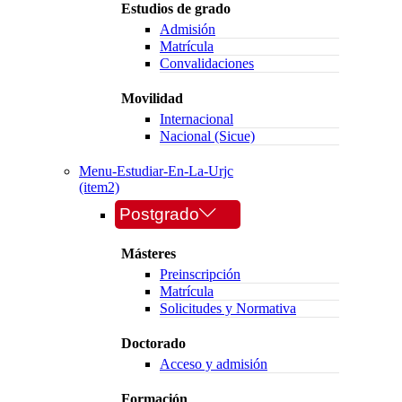
Estudios de grado
Admisión
Matrícula
Convalidaciones
Movilidad
Internacional
Nacional (Sicue)
Menu-Estudiar-En-La-Urjc
(item2)
Postgrado
Másteres
Preinscripción
Matrícula
Solicitudes y Normativa
Doctorado
Acceso y admisión
Formación