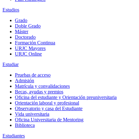
Estudios
Grado
Doble Grado
Máster
Doctorado
Formación Continua
URJC Mayores
URJC Online
Estudiar
Pruebas de acceso
Admisión
Matrícula y convalidaciones
Becas, ayudas y premios
Oficina del estudiante y Orientación preuniversitaria
Orientación laboral y profesional
Observatorio y casa del Estudiante
Vida universitaria
Oficina Universitaria de Mentoring
Biblioteca
Estudiantes