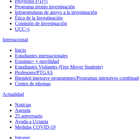
Proyectos I+D+i
Programa propio investigación
Infraestruturas de apoyo a la investigación
Ética de la Investigación
Comisión de Investigación
UCC+i
Internacional
Inicio
Estudiantes internacionales
Erasmus+ y movilidad
Estudiantes Visitantes (Free Mover Students)
Profesores/PTGAS
Blended intensive programmes/Programas intensivos combinad
Centro de idiomas
Actualidad
Noticias
Agenda
25 aniversario
Ayuda a Ucrania
Medidas COVID-19
Intranet